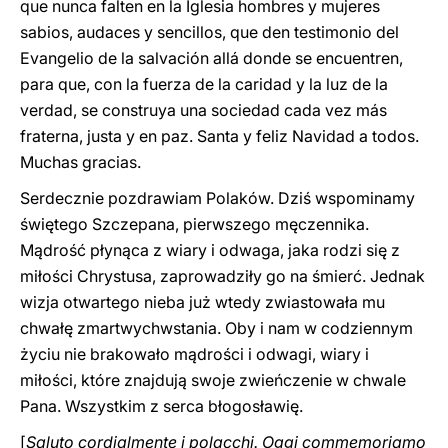
que nunca falten en la Iglesia hombres y mujeres
sabios, audaces y sencillos, que den testimonio del
Evangelio de la salvación allá donde se encuentren,
para que, con la fuerza de la caridad y la luz de la
verdad, se construya una sociedad cada vez más
fraterna, justa y en paz. Santa y feliz Navidad a todos.
Muchas gracias.
Serdecznie pozdrawiam Polaków. Dziś wspominamy
świętego Szczepana, pierwszego męczennika.
Mądrość płynąca z wiary i odwaga, jaka rodzi się z
miłości Chrystusa, zaprowadziły go na śmierć. Jednak
wizja otwartego nieba już wtedy zwiastowała mu
chwałę zmartwychwstania. Oby i nam w codziennym
życiu nie brakowało mądrości i odwagi, wiary i
miłości, które znajdują swoje zwieńczenie w chwale
Pana. Wszystkim z serca błogosławię.
[
Saluto cordialmente i polacchi. Oggi commemoriamo