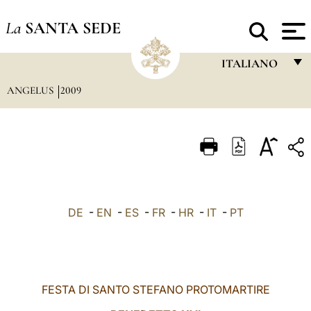
La
SANTA SEDE
ITALIANO
ANGELUS
2009
FRANÇAIS
ENGLISH
ITALIANO
PORTUGUÊS
ESPAÑOL
DE
-
EN
-
ES
-
FR
-
HR
-
IT
-
PT
DEUTSCH
POLSKI
العربيّة
FESTA DI SANTO STEFANO PROTOMARTIRE
中文