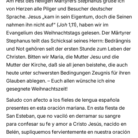
Am Fest des heiligen Märtyrers Stephanus grüße ich
von Herzen alle Pilger und Besucher deutscher
Sprache. Jesus „kam in sein Eigentum, doch die Seinen
nahmen ihn nicht auf“ (
Joh
1,11), haben wir im
Evangelium des Weihnachtstags gelesen. Der Märtyrer
Stephanus teilt das Schicksal seines Herrn: Bedrängnis
und Not gehören seit der ersten Stunde zum Leben der
Christen. Bitten wir Maria, die Mutter Jesu und die
Mutter der Kirche, daß sie all jenen beistehe, die auch
heute unter schwersten Bedingungen Zeugnis für ihren
Glauben ablegen. – Euch allen wünsche ich eine
gesegnete Weihnachtszeit!
Saludo con afecto a los fieles de lengua española
presentes en esta oración mariana. En esta fiesta de
San Esteban, que no vaciló en derramar su sangre
para confesar su fe y amor a Cristo Jesús, nacido en
Belén, supliquemos fervientemente en nuestra oración