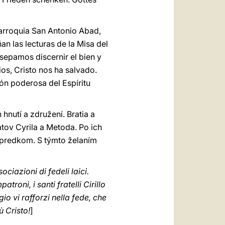
 parroquia San Antonio Abad,
n las lecturas de la Misa del
sepamos discernir el bien y
os, Cristo nos ha salvado.
ón poderosa del Espíritu
nutí a združení. Bratia a
atov Cyrila a Metoda. Po ich
im predkom. S týmto želaním
ociazioni di fedeli laici.
troni, i santi fratelli Cirillo
o vi rafforzi nella fede, che
ù Cristo!
]