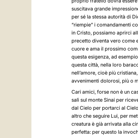
proprio fratello dovrà essere
suscitava grande impressione
per sé la stessa autorità di D
“riempie” i comandamenti con l
in Cristo, possiamo aprirci al
precetto diventa vero come e
cuore e ama il prossimo come 
questa esigenza, ad esempio, 
questa città, nella loro bara
nell’amore, cioè più cristiana
avvenimenti dolorosi, più o m
Cari amici, forse non è un c
salì sul monte Sinai per ricev
dal Cielo per portarci al Ciel
altro che seguire Lui, per met
creatura è già arrivata alla c
perfetta: per questo la invo