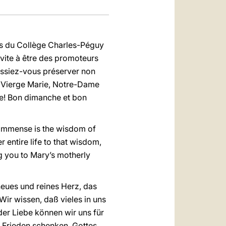
ves du Collège Charles-Péguy
vite à être des promoteurs
Puissiez-vous préserver non
a Vierge Marie, Notre-Dame
te! Bon dimanche et bon
“Immense is the wisdom of
 entire life to that wisdom,
g you to Mary’s motherly
neues und reines Herz, das
Wir wissen, daß vieles in uns
er Liebe können wir uns für
d Frieden schenken. Gottes