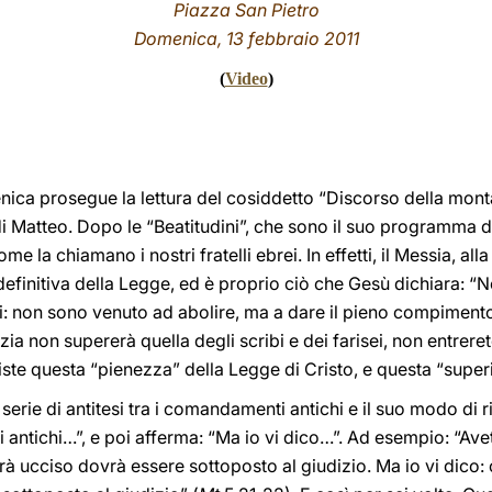
Piazza San Pietro
Domenica, 13 febbraio 2011
(
Video
)
enica prosegue la lettura del cosiddetto “Discorso della mon
 di Matteo. Dopo le “Beatitudini”, che sono il suo programma d
come la chiamano i nostri fratelli ebrei. In effetti, il Messia, 
definitiva della Legge, ed è proprio ciò che Gesù dichiara: “N
i: non sono venuto ad abolire, ma a dare il pieno compimento”.
zia non supererà quella degli scribi e dei farisei, non entrerete
iste questa “pienezza” della Legge di Cristo, e questa “superi
rie di antitesi tra i comandamenti antichi e il suo modo di rip
i antichi…”, e poi afferma: “Ma io vi dico…”. Ad esempio: “Avet
vrà ucciso dovrà essere sottoposto al giudizio. Ma io vi dico: 