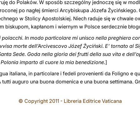
ruję do Polaków. W sposób szczególny jednoczę się w modli
ieroconej po nagłej śmierci Arcybiskupa Józefa Życińskiego.
chnego w Stolicy Apostolskiej. Niech raduje się w chwale 
im biskupom, kapłanom i wiernym w Polsce serdecznie błog
 polacchi. In modo particolare mi unisco nella preghiera con i
vvisa morte dell’Arcivescovo Józef Życiński. E’ tornato al S
anta Sede. Goda nella gloria dei frutti della sua vita e dell’op
n Polonia imparto di cuore la mia benedizione.
]
lingua italiana, in particolare i fedeli provenienti da Foligno e 
 tutti auguro una buona domenica e una buona settimana. Gra
© Copyright 2011 - Libreria Editrice Vaticana