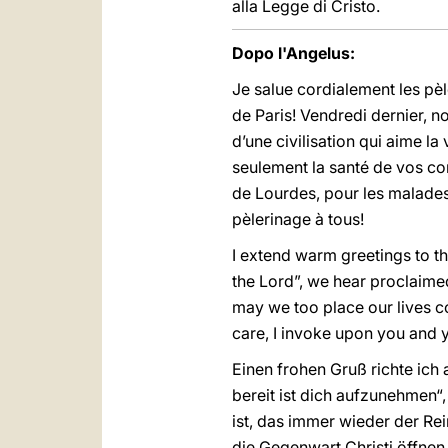
alla Legge di Cristo.
Dopo l'Angelus:
Je salue cordialement les pèl
de Paris! Vendredi dernier, 
d’une civilisation qui aime la
seulement la santé de vos co
de Lourdes, pour les malades
pèlerinage à tous!
I extend warm greetings to th
the Lord”, we hear proclaimed
may we too place our lives c
care, I invoke upon you and y
Einen frohen Gruß richte ich 
bereit ist dich aufzunehmen“
ist, das immer wieder der Re
die Gegenwart Christi öffnen