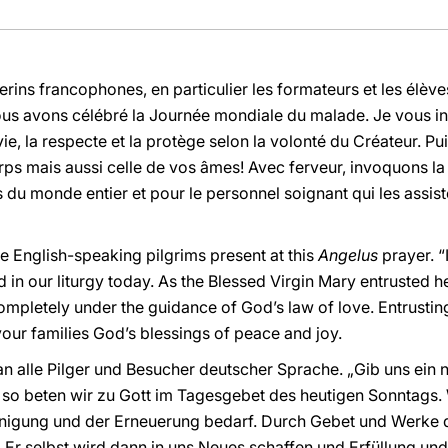
erins francophones, en particulier les formateurs et les élè
nous avons célébré la Journée mondiale du malade. Je vous in
 vie, la respecte et la protège selon la volonté du Créateur. 
rps mais aussi celle de vos âmes! Avec ferveur, invoquons l
 du monde entier et pour le personnel soignant qui les assis
e English-speaking pilgrims present at this
Angelus
prayer. 
 in our liturgy today. As the Blessed Virgin Mary entrusted her
ompletely under the guidance of God’s law of love. Entrustin
our families God’s blessings of peace and joy.
an alle Pilger und Besucher deutscher Sprache. „Gib uns ein 
, so beten wir zu Gott im Tagesgebet des heutigen Sonntags. 
inigung und der Erneuerung bedarf. Durch Gebet und Werke d
. Er selbst wird dann in uns Neues schaffen und Erfüllung un