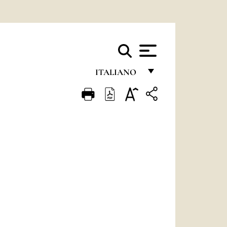
ITALIANO
FRANÇAIS
ENGLISH
ITALIANO
PORTUGUÊS
ESPAÑOL
DEUTSCH
POLSKI