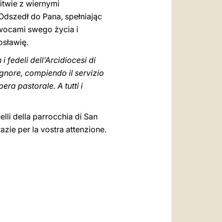
twie z wiernymi
 Odszedł do Pana, spełniając
owocami swego życia i
osławię.
 fedeli dell’Arcidiocesi di
ignore, compiendo il servizio
era pastorale. A tutti i
quelli della parrocchia di San
zie per la vostra attenzione.