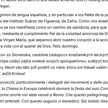
Wegen.
rinos de lengua española, y en particular a los fieles de la
s del Instituto Suárez de Figueroa, de Zafra. Como nos enseña
ios se nos manifiesta como un camino de sabiduría, para que 
o, mediante el cumplimiento fiel de la voluntad amorosa de Di
la Virgen María, que sepamos abrir nuestro corazón a la acci
a vida con el querer de Dios. Feliz domingo.
v zo Slovenska, osobitne zástupcov kresťanských laických h
Európe oslávi zajtra sviatok svojich spolupatrónov, svätých br
 vy. Nech vás táto púť posilní vo viere, ktorú oni hlásali vaš
Ježiš Kristus!
slovacchi, particolarmente i delegati dei movimenti e delle ass
ni, la Chiesa in Europa celebrerà domani la festa dei suoi Compa
orme anche voi siete venuti a Roma. Che questo pellegrinaggi
tri antenati. Con questo augurio vi benedico. Sia lodato Ges