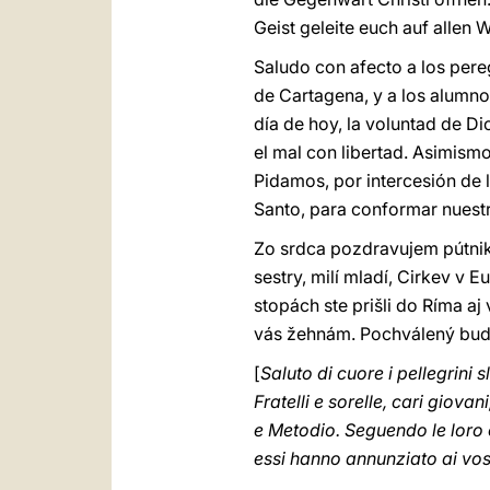
Geist geleite euch auf allen 
Saludo con afecto a los pereg
de Cartagena, y a los alumno
día de hoy, la voluntad de D
el mal con libertad. Asimism
Pidamos, por intercesión de 
Santo, para conformar nuestr
Zo srdca pozdravujem pútniko
sestry, milí mladí, Cirkev v 
stopách ste prišli do Ríma aj
vás žehnám. Pochválený buď 
[
Saluto di cuore i pellegrini 
Fratelli e sorelle, cari giova
e Metodio. Seguendo le loro 
essi hanno annunziato ai vos