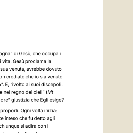
العربيّة
中文
LATINE
tagna” di Gesù, che occupa i
i vita, Gesù proclama la
alla sua venuta, avrebbe dovuto
on crediate che io sia venuto
 E, rivolto ai suoi discepoli,
 nel regno dei cieli” (
Mt
ore” giustizia che Egli esige?
roporli. Ogni volta inizia:
e inteso che fu detto agli
chiunque si adira con il