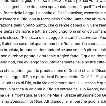
 sottoposto al giudizio” (
Mt
5,21-22). E così per sei volte. Q
 nella gente, che rimaneva spaventata, perché quell’“io vi d
io, fonte della Legge. La novità di Gesù consiste, essenzialme
’amore di Dio, con la forza dello Spirito Santo che abita in L
l’azione dello Spirito Santo, che ci rende capaci di vivere l’a
sigenza d’amore, e tutti si ricongiungono in un unico coman
te stesso. “Pienezza della Legge è la carità”, scrive san Pao
il pietoso caso dei quattro bambini Rom, morti la scorsa sett
cca bruciata, impone di domandarci se una società più solidale
, non avrebbe potuto evitare tale tragico fatto. E questa doman
eno noti, che avvengono quotidianamente nelle nostre città e
aso che la prima grande predicazione di Gesù si chiami “Dis
ere la Legge di Dio e portarla al Popolo eletto. Gesù è il Figl
o, all’altezza di Dio, sulla via dell’amore. Anzi, Lui stesso è 
tere in pratica la volontà di Dio ed entrare nel suo Regno, nel
ima della montagna: la Vergine Maria. Grazie all’unione con Ges
chiamo
Speculum iustitiae
. Affidiamoci a lei, perché guidi anch