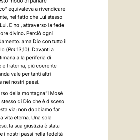
uesto modo di parlare
ico” equivaleva a rivendicare
nte, nel fatto che Lui stesso
ui. E noi, attraverso la fede
more divino. Perciò ogni
damento: ama Dio con tutto il
lo (
Rm
13,10). Davanti a
imana alla periferia di
 e fraterna, più coerente
da vale per tanti altri
 nei nostri paesi.
corso della montagna”! Mosè
io stesso di Dio che è disceso
questa via: non dobbiamo far
la vita eterna. Una sola
ù, la sua giustizia è stata
e i nostri passi nella fedeltà