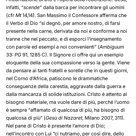
infatti, “
scende
” dalla barca per incontrare gli uomini
(cfr
Mt
14,14). San Massimo il Confessore afferma che
il Verbo di Dio “si degnò, per amore nostro, di farsi
presente nella carne, derivata da noi e conforme a noi
tranne che nel peccato, e di esporci l’insegnamento
con parole ed esempi a noi convenienti” (
Ambiguum
33:
PG
91, 1285 C). Il Signore ci offre qui un esempio
eloquente della sua compassione verso la gente. Viene
da pensare ai tanti fratelli e sorelle che in questi giorni,
nel Corno d’Africa, patiscono le drammatiche
conseguenze della carestia, aggravate dalla guerra e
dalla mancanza di solide istituzioni. Cristo è attento al
bisogno materiale, ma vuole dare di più, perché l’uomo
è sempre “affamato di qualcosa di più, ha bisogno di
qualcosa di più” (
Gesù di Nazaret
, Milano 2007, 311).
Nel pane di Cristo è presente l’amore di Dio;
nell’incontro con Lui “ci nutriamo, per così dire, dello