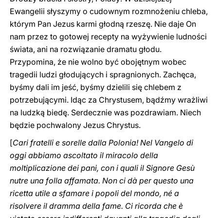
Ewangelii słyszymy o cudownym rozmnożeniu chleba,
którym Pan Jezus karmi głodną rzeszę. Nie daje On
nam przez to gotowej recepty na wyżywienie ludności
świata, ani na rozwiązanie dramatu głodu.
Przypomina, że nie wolno być obojętnym wobec
tragedii ludzi głodujących i spragnionych. Zachęca,
byśmy dali im jeść, byśmy dzielili się chlebem z
potrzebującymi. Idąc za Chrystusem, bądźmy wrażliwi
na ludzką biedę. Serdecznie was pozdrawiam. Niech
będzie pochwalony Jezus Chrystus.
[
Cari fratelli e sorelle dalla Polonia! Nel Vangelo di
oggi abbiamo ascoltato il miracolo della
moltiplicazione dei pani, con i quali il Signore Gesù
nutre una folla affamata. Non ci dà per questo una
ricetta utile a sfamare i popoli del mondo, né a
risolvere il dramma della fame. Ci ricorda che è