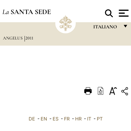
La
SANTA SEDE
ITALIANO
ANGELUS
2011
FRANÇAIS
ENGLISH
ITALIANO
PORTUGUÊS
ESPAÑOL
DEUTSCH
POLSKI
العربيّة
DE
-
EN
-
ES
-
FR
-
HR
-
IT
-
PT
中文