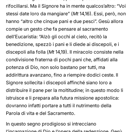
rifocillarsi. Ma il Signore ha in mente qualcos’altro: “Voi
stessi date loro da mangiare” (
Mt
14,16). Essi, però, non
hanno “altro che cinque pani e due pesci”. Gesù allora
compie un gesto che fa pensare al sacramento
dell’Eucaristia: “Alzò gli occhi al cielo, recitò la
benedizione, spezzò i pani e li diede ai discepoli, e i
discepoli alla folla (
Mt
14,19). Il miracolo consiste nella
condivisione fraterna di pochi pani che, affidati alla
potenza di Dio, non solo bastano per tutti, ma
addirittura avanzano, fino a riempire dodici ceste. Il
Signore sollecita i discepoli affinché siano loro a
distribuire il pane per la moltitudine; in questo modo li
istruisce e li prepara alla futura missione apostolica:
dovranno infatti portare a tutti il nutrimento della
Parola di vita e del Sacramento.
In questo segno prodigioso si intrecciano
l’incarnazione di Dio e l’opera della redenzione. Gesù,