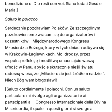
benedizione di Dio resti con voi. Siano lodati Gesù e
Maria!]
Saluto in polacco
Serdecznie pozdrawiam Polaków. Ze szczególnym
pozdrowieniem zwracam się do organizatorów i
uczestników II Międzynarodowego Kongresu
Miłosierdzia Bożego, który w tych dniach odbywa się
w Krakowie-Łagiewnikach. Moi drodzy, przez
wspólną refleksję i modlitwę umacniajcie waszą
ufność w Panu, abyście skutecznie nieśli światu
radosną wieść, że „Miłosierdzie jest źródłem nadziei”.
Niech Bóg wam błogosławi!
[Saluto cordialmente i polacchi. Con un saluto
particolare mi rivolgo agli organizzatori e ai
partecipanti al II Congresso Internazionale della Divina
Misericordia, il quale in questi giorni si svolge a