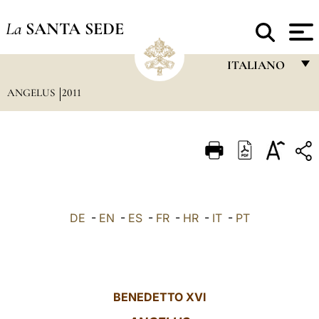
La
SANTA SEDE
ITALIANO
ANGELUS
2011
FRANÇAIS
ENGLISH
ITALIANO
PORTUGUÊS
ESPAÑOL
DE
-
EN
-
ES
-
FR
-
HR
-
IT
-
PT
DEUTSCH
POLSKI
العربيّة
BENEDETTO XVI
中文