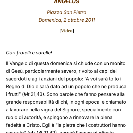
ANGELUS
LATINE
Piazza San Pietro
Domenica, 2 ottobre 2011
[
Video
]
Cari fratelli e sorelle!
Il Vangelo di questa domenica si chiude con un monito
di Gesù, particolarmente severo, rivolto ai capi dei
sacerdoti e agli anziani del popolo: “A voi sarà tolto il
Regno di Dio e sarà dato ad un popolo che ne produca
i frutti” (
Mt
21,43). Sono parole che fanno pensare alla
grande responsabilità di chi, in ogni epoca, è chiamato
a lavorare nella vigna del Signore, specialmente con
ruolo di autorità, e spingono a rinnovare la piena
fedeltà a Cristo. Egli è “la pietra che i costruttori hanno
scartato” (cfr
Mt
21,42), perché l’hanno giudicato