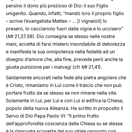
persino il dono più prezioso di Dio: il suo Figlio
unigenito. Quando, infatti, “mandò loro il proprio figlio
– scrive l’evangelista Matteo – … [i vignaioli] lo
presero, lo cacciarono fuori dalla vigna e lo uccisero”
(
Mt
21,37.39). Dio consegna se stesso nelle nostre
mani, accetta di farsi mistero insondabile di debolezza
e manifesta la sua onnipotenza nella fedeltà ad un
disegno d’amore che, alla fine, prevede però anche la
giusta punizione per i malvagi (cfr
Mt
21,41).
Saldamente ancorati nella fede alla pietra angolare che
è Cristo, rimaniamo in Lui come il tralcio che non può
portare frutto da se stesso se non rimane nella vite.
Solamente in Lui, per Lui e con Lui si edifica la Chiesa,
popolo della nuova Alleanza. Ha scritto in proposito il
Servo di Dio Papa Paolo VI: “Il primo frutto
dell’approfondita coscienza della Chiesa su se stessa
è la rinnovata scoperta del suo vitale rapporto con