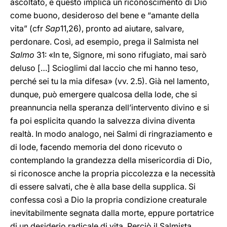
ascoltato, e questo implica un riconoscimento di Dio
come buono, desideroso del bene e “amante della
vita” (cfr
Sap
11,26), pronto ad aiutare, salvare,
perdonare. Così, ad esempio, prega il Salmista nel
Salmo
31: «In te, Signore, mi sono rifugiato, mai sarò
deluso […] Scioglimi dal laccio che mi hanno teso,
perché sei tu la mia difesa» (vv.
2.5). Già nel lamento,
dunque, può emergere qualcosa della lode, che si
preannuncia nella speranza dell’intervento divino e si
fa poi esplicita quando la salvezza divina diventa
realtà. In modo analogo, nei Salmi di ringraziamento e
di lode, facendo memoria del dono ricevuto o
contemplando la grandezza della misericordia di Dio,
si riconosce anche la propria piccolezza e la necessità
di essere salvati, che è alla base della supplica. Si
confessa così a Dio la propria condizione creaturale
inevitabilmente segnata dalla morte, eppure portatrice
di un desiderio radicale di vita. Perciò il Salmista