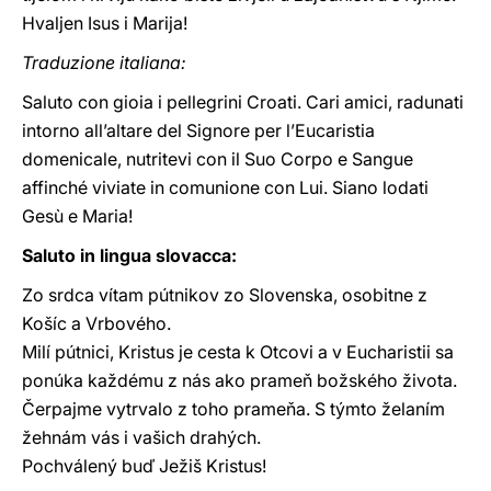
Hvaljen Isus i Marija!
Traduzione italiana:
Saluto con gioia i pellegrini Croati. Cari amici, radunati
intorno all’altare del Signore per l’Eucaristia
domenicale, nutritevi con il Suo Corpo e Sangue
affinché viviate in comunione con Lui. Siano lodati
Gesù e Maria!
Saluto in lingua slovacca:
Zo srdca vítam pútnikov zo Slovenska, osobitne z
Košíc a Vrbového.
Milí pútnici, Kristus je cesta k Otcovi a v Eucharistii sa
ponúka každému z nás ako prameň božského života.
Čerpajme vytrvalo z toho prameňa. S týmto želaním
žehnám vás i vašich drahých.
Pochválený buď Ježiš Kristus!