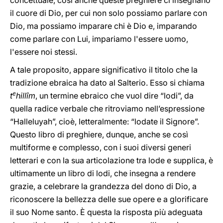
concettuale, così anche queste preghiere ci insegnano
il cuore di Dio, per cui non solo possiamo parlare con
Dio, ma possiamo imparare chi è Dio e, imparando
come parlare con Lui, impariamo l'essere uomo,
l'essere noi stessi.
A tale proposito, appare significativo il titolo che la
tradizione ebraica ha dato al Salterio. Esso si chiama
e
t
hillîm
, un termine ebraico che vuol dire “lodi”, da
quella radice verbale che ritroviamo nell’espressione
“Halleluyah”, cioè, letteralmente: “lodate il Signore”.
Questo libro di preghiere, dunque, anche se così
multiforme e complesso, con i suoi diversi generi
letterari e con la sua articolazione tra lode e supplica, è
ultimamente un libro di lodi, che insegna a rendere
grazie, a celebrare la grandezza del dono di Dio, a
riconoscere la bellezza delle sue opere e a glorificare
il suo Nome santo. È questa la risposta più adeguata