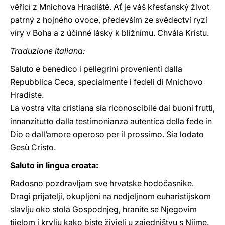
věřící z Mnichova Hradiště. Ať je váš křesťanský život
patrný z hojného ovoce, především ze svědectví ryzí
víry v Boha a z účinné lásky k bližnímu. Chvála Kristu.
Traduzione italiana:
Saluto e benedico i pellegrini provenienti dalla
Repubblica Ceca, specialmente i fedeli di Mnichovo
Hradiste.
La vostra vita cristiana sia riconoscibile dai buoni frutti,
innanzitutto dalla testimonianza autentica della fede in
Dio e dall’amore operoso per il prossimo. Sia lodato
Gesù Cristo.
Saluto in lingua croata:
Radosno pozdravljam sve hrvatske hodočasnike.
Dragi prijatelji, okupljeni na nedjeljnom euharistijskom
slavlju oko stola Gospodnjeg, hranite se Njegovim
tijelom i krvlju kako biste živjeli u zajedništvu s Njime.