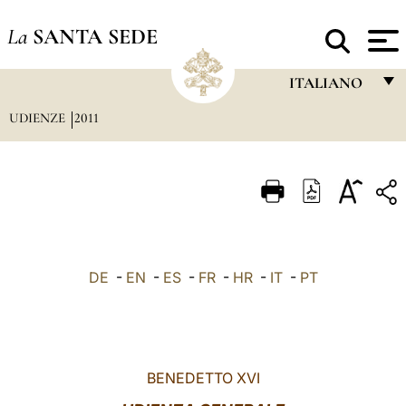
La
SANTA SEDE
ITALIANO
UDIENZE
2011
FRANÇAIS
ENGLISH
ITALIANO
PORTUGUÊS
ESPAÑOL
DE
-
EN
-
ES
-
FR
-
HR
-
IT
-
PT
DEUTSCH
POLSKI
العربيّة
BENEDETTO XVI
中文