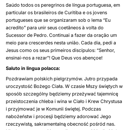
Saúdo todos os peregrinos de língua portuguesa, em
particular os brasileiros de Curitiba e os jovens
portugueses que se organizaram sob o lema “Eu
acredito” para unir seus coetâneos à volta do
Sucessor de Pedro. Continuai a fazer da oração um
meio para crescerdes nesta união. Cada dia, pedi a
Jesus como os seus primeiros discípulos: “Senhor,
ensinai-nos a rezar”! Que Deus vos abençoe!
Saluto in lingua polacca:
Pozdrawiam polskich pielgrzymów. Jutro przypada
uroczystość Bożego Ciała. W czasie Mszy świętych w
sposób szczególny będziemy przeżywać tajemnicę
przeistoczenia chleba i wina w Ciało i Krew Chrystusa
i przyjmować je w Komunii świętej. Podczas
nabożeństw i procesji będziemy adorować Jego
rzeczywistą, sakramentalną obecność pośród nas.