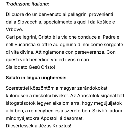
Traduzione italiana:
Di cuore do un benvenuto ai pellegrini provenienti
dalla Slovacchia, specialmente a quelli da Košice e
Vrbové.
Cari pellegrini, Cristo è la via che conduce al Padre e
nell’Eucaristia si offre ad ognuno di noi come sorgente
di vita divina. Attingiamone con perseveranza. Con
questi voti benedico voi ed i vostri cari.
Sia lodato Gesù Cristo!
Saluto in lingua ungherese:
Szeretettel köszöntöm a magyar zarándokokat,
különösen a miskolci híveket. Az Apostolok sírjánál tett
látogatásotok legyen alkalom arra, hogy megújuljatok
a hitben, a reményben és a szeretetben. Szívből adom
mindnyájatokra Apostoli áldásomat.
Dicsértessék a Jézus Krisztus!