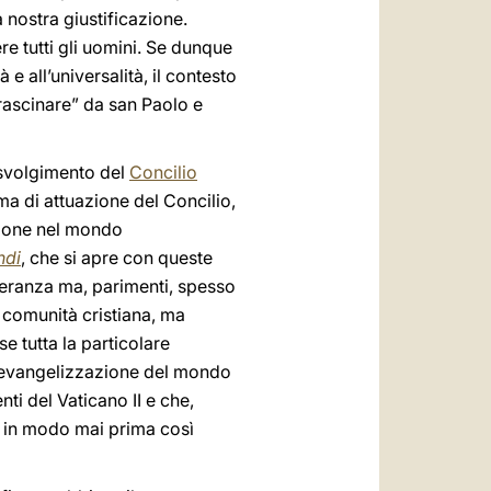
a nostra giustificazione.
e tutti gli uomini. Se dunque
 e all’universalità, il contesto
trascinare” da san Paolo e
 svolgimento del
Concilio
mma di attuazione del Concilio,
zione nel mondo
ndi
, che si apre con queste
peranza ma, parimenti, spesso
a comunità cristiana, ma
se tutta la particolare
all’evangelizzazione del mondo
ti del Vaticano II e che,
re in modo mai prima così