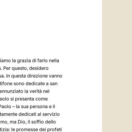
العربيّة
中文
LATINE
amo la grazia di farlo nella
ba. Per questo, desidero
esa. In questa direzione vanno
ntifone sono dedicate a san
annunziato la verità nel
Paolo si presenta come
 Paolo – la sua persona e il
etamente dedicati al servizio
mo, ma Dio, il soffio dello
tizia: le promesse dei profeti