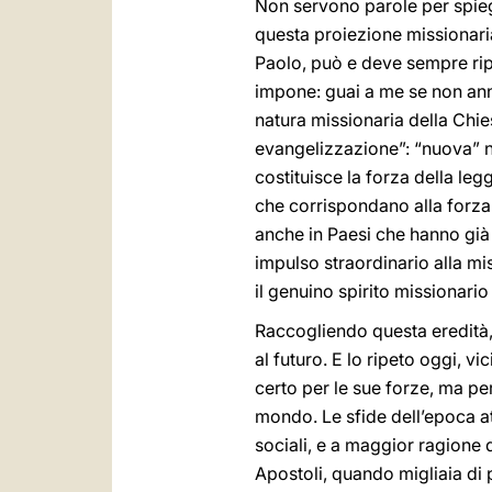
Non servono parole per spie
questa proiezione missionaria
Paolo, può e deve sempre rip
impone: guai a me se non ann
natura missionaria della Chie
evangelizzazione”: “nuova” no
costituisce la forza della le
che corrispondano alla forza 
anche in Paesi che hanno già 
impulso straordinario alla mi
il genuino spirito missionario
Raccogliendo questa eredità, 
al futuro. E lo ripeto oggi, 
certo per le sue forze, ma per
mondo. Le sfide dell’epoca at
sociali, e a maggior ragione q
Apostoli, quando migliaia d