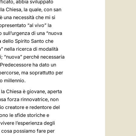
ificato, abbia sviluppato
la Chiesa, la quale, con san
è una necessità che mi si
ppresentato “al vivo” la
ro sull’urgenza di una “nuova
a dello Spirito Santo che
” nella ricerca di modalità
ni; “nuova” perché necessaria
io Predecessore ha dato un
 percorse, ma soprattutto per
zo millennio.
 la Chiesa è giovane, aperta
nsa forza rinnovatrice, non
 Dio creatore e redentore del
no le sfide storiche e
ivivere l’esperienza degli
e cosa possiamo fare per