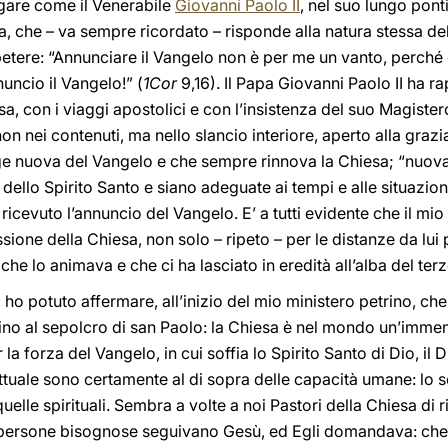
gare come il Venerabile
Giovanni Paolo II
, nel suo lungo pont
, che – va sempre ricordato – risponde alla natura stessa del
etere: “Annunciare il Vangelo non è per me un vanto, perché 
uncio il Vangelo!” (
1Cor
9,16). Il Papa Giovanni Paolo II ha ra
sa, con i viaggi apostolici e con l’insistenza del suo Magiste
n nei contenuti, ma nello slancio interiore, aperto alla grazi
gge nuova del Vangelo e che sempre rinnova la Chiesa; “nuova
dello Spirito Santo e siano adeguate ai tempi e alle situazio
ricevuto l’annuncio del Vangelo. E’ a tutti evidente che il m
ssione della Chiesa, non solo – ripeto – per le distanze da lui
 che lo animava e che ci ha lasciato in eredità all’alba del ter
ho potuto affermare, all’inizio del mio ministero petrino, che
vicino al sepolcro di san Paolo: la Chiesa è nel mondo un’imme
 la forza del Vangelo, in cui soffia lo Spirito Santo di Dio, il
tuale sono certamente al di sopra delle capacità umane: lo so
uelle spirituali. Sembra a volte a noi Pastori della Chiesa di r
i persone bisognose seguivano Gesù, ed Egli domandava: ch