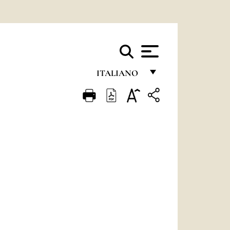
ITALIANO
FRANÇAIS
ENGLISH
ITALIANO
PORTUGUÊS
ESPAÑOL
DEUTSCH
POLSKI