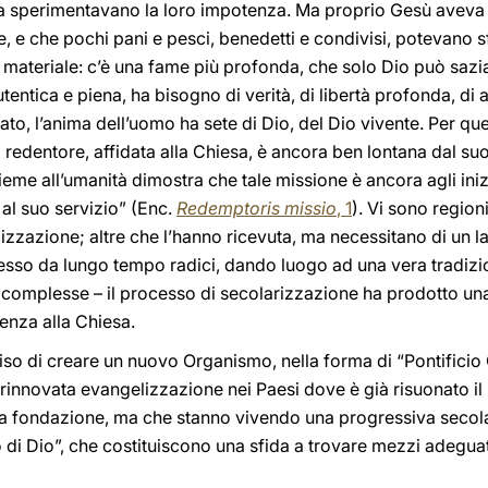
ora sperimentavano la loro impotenza. Ma proprio Gesù aveva 
e, e che pochi pani e pesci, benedetti e condivisi, potevano s
o materiale: c’è una fame più profonda, che solo Dio può sazi
tentica e piena, ha bisogno di verità, di libertà profonda, di
to, l’anima dell’uomo ha sete di Dio, del Dio vivente. Per qu
to redentore, affidata alla Chiesa, è ancora ben lontana dal s
ieme all’umanità dimostra che tale missione è ancora agli in
 al suo servizio” (Enc.
Redemptoris missio
, 1
). Vi sono regio
zzazione; altre che l’hanno ricevuta, ma necessitano di un la
messo da lungo tempo radici, dando luogo ad una vera tradizi
 complesse – il processo di secolarizzazione ha prodotto una
nenza alla Chiesa.
iso di creare un nuovo Organismo, nella forma di “Pontificio 
innovata evangelizzazione nei Paesi dove è già risuonato il
ca fondazione, ma che stanno vivendo una progressiva secola
so di Dio”, che costituiscono una sfida a trovare mezzi adegua