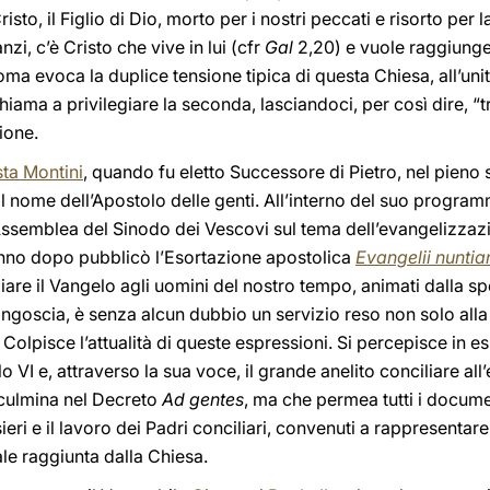
isto, il Figlio di Dio, morto per i nostri peccati e risorto per l
nzi, c’è Cristo che vive in lui (cfr
Gal
2,20) e vuole raggiunger
oma evoca la duplice tensione tipica di questa Chiesa, all’unità
chiama a privilegiare la seconda, lasciandoci, per così dire, “
ione.
sta Montini
, quando fu eletto Successore di Pietro, nel pieno
 il nome dell’Apostolo delle genti. All’interno del suo progra
Assemblea del Sinodo dei Vescovi sul tema dell’evangelizza
nno dopo pubblicò l’Esortazione apostolica
Evangelii nuntia
iare il Vangelo agli uomini del nostro tempo, animati dalla s
l’angoscia, è senza alcun dubbio un servizio reso non solo all
. Colpisce l’attualità di queste espressioni. Si percepisce in es
lo VI e, attraverso la sua voce, il grande anelito conciliare 
culmina nel Decreto
Ad gentes
, ma che permea tutti i documen
eri e il lavoro dei Padri conciliari, convenuti a rappresenta
ale raggiunta dalla Chiesa.