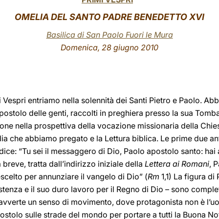
OMELIA DEL SANTO PADRE BENEDETTO XVI
Basilica di San Paolo Fuori le Mura
Domenica
, 28 giugno 2010
 Vespri entriamo nella solennità dei Santi Pietro e Paolo. Abbi
’Apostolo delle genti, raccolti in preghiera presso la sua Tom
sione nella prospettiva della vocazione missionaria della Chi
dia che abbiamo pregato e la Lettura biblica. Le prime due a
 dice: “Tu sei il messaggero di Dio, Paolo apostolo santo: hai 
breve, tratta dall’indirizzo iniziale della
Lettera ai Romani
, 
celto per annunziare il vangelo di Dio” (
Rm
1,1) La figura di
sistenza e il suo duro lavoro per il Regno di Dio – sono compl
si avverte un senso di movimento, dove protagonista non è l’uo
postolo sulle strade del mondo per portare a tutti la Buona No