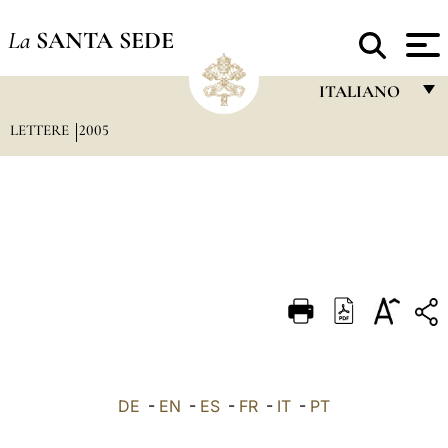
La
SANTA SEDE
ITALIANO
LETTERE
2005
FRANÇAIS
ENGLISH
ITALIANO
PORTUGUÊS
ESPAÑOL
DEUTSCH
POLSKI
العربيّة
DE
-
EN
-
ES
-
FR
-
IT
-
PT
中文