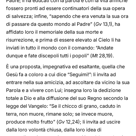
Padre; li ha educati con la parola e con la vita affinché
fossero pronti ad essere continuatori della sua opera
di salvezza; infine, “sapendo che era venuta la sua ora
di passare da questo mondo al Padre” (
Gv
13,1), ha
affidato loro il memoriale della sua morte e
risurrezione, e prima di essere elevato al Cielo li ha
inviati in tutto il mondo con il comando: “Andate
dunque e fate discepoli tutti i popoli” (
Mt
28,19).
È una proposta, impegnativa ed esaltante, quella che
Gesù fa a coloro a cui dice “Seguimi!”: li invita ad
entrare nella sua amicizia, ad ascoltare da vicino la sua
Parola e a vivere con Lui; insegna loro la dedizione
totale a Dio e alla diffusione del suo Regno secondo la
legge del Vangelo: “Se il chicco di grano, caduto in
terra, non muore, rimane solo; se invece muore,
produce molto frutto” (
Gv
12,24); li invita ad uscire
dalla loro volontà chiusa, dalla loro idea di