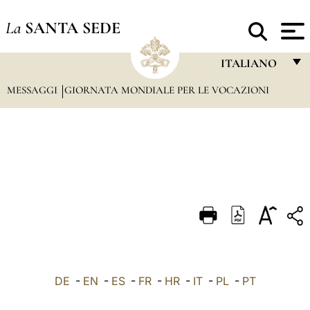
La
SANTA SEDE
ITALIANO
MESSAGGI
GIORNATA MONDIALE PER LE VOCAZIONI
FRANÇAIS
ENGLISH
ITALIANO
PORTUGUÊS
ESPAÑOL
DEUTSCH
POLSKI
العربيّة
DE
-
EN
-
ES
-
FR
-
HR
-
IT
-
PL
-
PT
中文