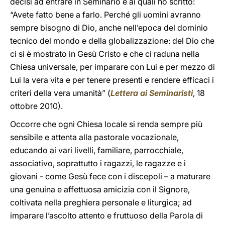
decisi ad entrare in Seminario e ai quali ho scritto:
“Avete fatto bene a farlo. Perché gli uomini avranno
sempre bisogno di Dio, anche nell’epoca del dominio
tecnico del mondo e della globalizzazione: del Dio che
ci si è mostrato in Gesù Cristo e che ci raduna nella
Chiesa universale, per imparare con Lui e per mezzo di
Lui la vera vita e per tenere presenti e rendere efficaci i
criteri della vera umanità” (
Lettera ai Seminaristi
, 18
ottobre 2010).
Occorre che ogni Chiesa locale si renda sempre più
sensibile e attenta alla pastorale vocazionale,
educando ai vari livelli, familiare, parrocchiale,
associativo, soprattutto i ragazzi, le ragazze e i
giovani - come Gesù fece con i discepoli – a maturare
una genuina e affettuosa amicizia con il Signore,
coltivata nella preghiera personale e liturgica; ad
imparare l’ascolto attento e fruttuoso della Parola di