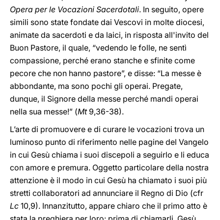
Opera per le Vocazioni Sacerdotali
. In seguito, opere
simili sono state fondate dai Vescovi in molte diocesi,
animate da sacerdoti e da laici, in risposta all'invito del
Buon Pastore, il quale, “vedendo le folle, ne sentì
compassione, perché erano stanche e sfinite come
pecore che non hanno pastore”, e disse: “La messe è
abbondante, ma sono pochi gli operai. Pregate,
dunque, il Signore della messe perché mandi operai
nella sua messe!” (
Mt
9,36-38).
L’arte di promuovere e di curare le vocazioni trova un
luminoso punto di riferimento nelle pagine del Vangelo
in cui Gesù chiama i suoi discepoli a seguirlo e li educa
con amore e premura. Oggetto particolare della nostra
attenzione è il modo in cui Gesù ha chiamato i suoi più
stretti collaboratori ad annunciare il Regno di Dio (cfr
Lc
10,9). Innanzitutto, appare chiaro che il primo atto è
stata la preghiera per loro: prima di chiamarli, Gesù