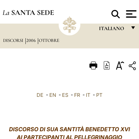
La
SANTA SEDE
ITALIANO
DISCORSI
2006
OTTOBRE
FRANÇAIS
ENGLISH
ITALIANO
PORTUGUÊS
ESPAÑOL
DE
-
EN
-
ES
-
FR
-
IT
-
PT
DEUTSCH
POLSKI
العربيّة
DISCORSO DI SUA SANTITÀ BENEDETTO XVI
AI PARTECIPANTI AL PELLEGRINAGGIO
中文