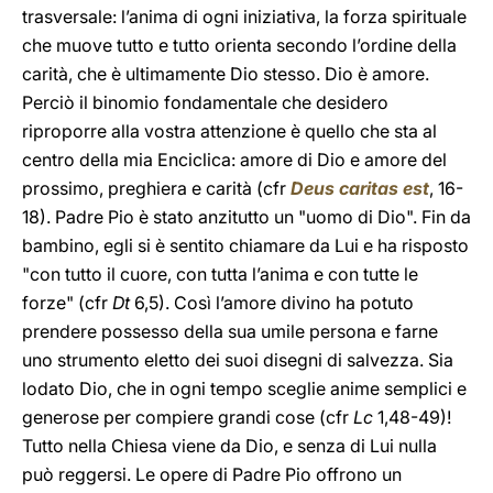
trasversale: l’anima di ogni iniziativa, la forza spirituale
che muove tutto e tutto orienta secondo l’ordine della
carità, che è ultimamente Dio stesso. Dio è amore.
Perciò il binomio fondamentale che desidero
riproporre alla vostra attenzione è quello che sta al
centro della mia Enciclica: amore di Dio e amore del
prossimo, preghiera e carità (cfr
Deus caritas est
, 16-
18). Padre Pio è stato anzitutto un "uomo di Dio". Fin da
bambino, egli si è sentito chiamare da Lui e ha risposto
"con tutto il cuore, con tutta l’anima e con tutte le
forze" (cfr
Dt
6,5). Così l’amore divino ha potuto
prendere possesso della sua umile persona e farne
uno strumento eletto dei suoi disegni di salvezza. Sia
lodato Dio, che in ogni tempo sceglie anime semplici e
generose per compiere grandi cose (cfr
Lc
1,48-49)!
Tutto nella Chiesa viene da Dio, e senza di Lui nulla
può reggersi. Le opere di Padre Pio offrono un