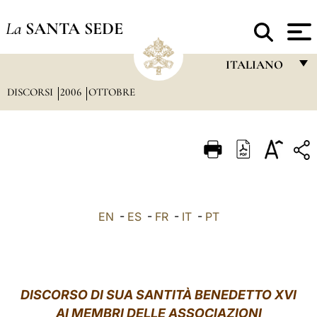
La
SANTA SEDE
ITALIANO
DISCORSI
2006
OTTOBRE
FRANÇAIS
ENGLISH
ITALIANO
PORTUGUÊS
ESPAÑOL
EN
-
ES
-
FR
-
IT
-
PT
DEUTSCH
POLSKI
العربيّة
DISCORSO DI SUA SANTITÀ BENEDETTO XVI
AI MEMBRI DELLE ASSOCIAZIONI
中文