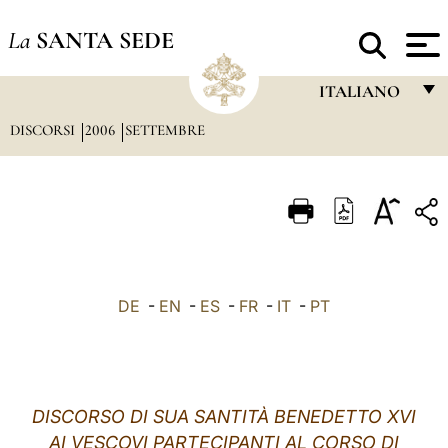
La
SANTA SEDE
ITALIANO
DISCORSI
2006
SETTEMBRE
FRANÇAIS
ENGLISH
ITALIANO
PORTUGUÊS
ESPAÑOL
DE
-
EN
-
ES
-
FR
-
IT
-
PT
DEUTSCH
POLSKI
العربيّة
DISCORSO DI SUA SANTITÀ BENEDETTO XVI
AI VESCOVI PARTECIPANTI AL CORSO DI
中文