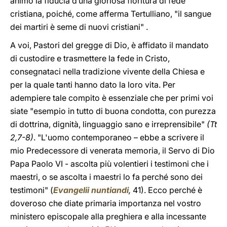
animo la fiducia d’una gloriosa fioritura di fede
cristiana, poiché, come afferma Tertulliano, "il sangue
dei martiri è seme di nuovi cristiani" .
A voi, Pastori del gregge di Dio, è affidato il mandato
di custodire e trasmettere la fede in Cristo,
consegnataci nella tradizione vivente della Chiesa e
per la quale tanti hanno dato la loro vita. Per
adempiere tale compito è essenziale che per primi voi
siate "esempio in tutto di buona condotta, con purezza
di dottrina, dignità, linguaggio sano e irreprensibile"
(Tt
2,7-8)
. "L'uomo contemporaneo – ebbe a scrivere il
mio Predecessore di venerata memoria, il Servo di Dio
Papa Paolo VI - ascolta più volentieri i testimoni che i
maestri, o se ascolta i maestri lo fa perché sono dei
testimoni" (
Evangelii nuntiandi
,
41). Ecco perché è
doveroso che diate primaria importanza nel vostro
ministero episcopale alla preghiera e alla incessante