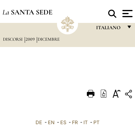
La
SANTA SEDE
ITALIANO
DISCORSI
2009
DICEMBRE
FRANÇAIS
ENGLISH
ITALIANO
PORTUGUÊS
ESPAÑOL
DEUTSCH
POLSKI
العربيّة
DE
-
EN
-
ES
-
FR
-
IT
-
PT
中文