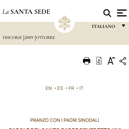
La
SANTA SEDE
ITALIANO
DISCORSI
2009
OTTOBRE
FRANÇAIS
ENGLISH
ITALIANO
PORTUGUÊS
ESPAÑOL
EN
-
ES
-
FR
-
IT
DEUTSCH
POLSKI
العربيّة
PRANZO CON I PADRI SINODALI
中文