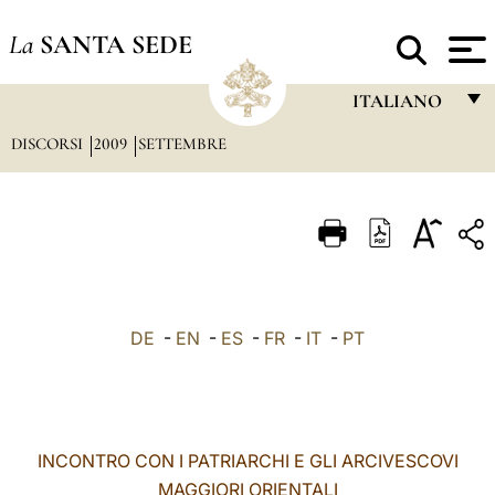
La
SANTA SEDE
ITALIANO
DISCORSI
2009
SETTEMBRE
FRANÇAIS
ENGLISH
ITALIANO
PORTUGUÊS
ESPAÑOL
DE
-
EN
-
ES
-
FR
-
IT
-
PT
DEUTSCH
POLSKI
العربيّة
INCONTRO CON I PATRIARCHI E GLI ARCIVESCOVI
MAGGIORI ORIENTALI
中文