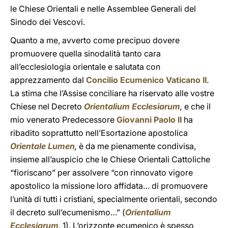
le Chiese Orientali e nelle Assemblee Generali del
Sinodo dei Vescovi.
Quanto a me, avverto come precipuo dovere
promuovere quella sinodalità tanto cara
all’ecclesiologia orientale e salutata con
apprezzamento dal
Concilio Ecumenico Vaticano II
.
La stima che l’Assise conciliare ha riservato alle vostre
Chiese nel Decreto
Orientalium Ecclesiarum
,
e che il
mio venerato Predecessore
Giovanni Paolo II
ha
ribadito soprattutto nell’Esortazione apostolica
Orientale Lumen
,
è da me pienamente condivisa,
insieme all’auspicio che le Chiese Orientali Cattoliche
“fioriscano” per assolvere “con rinnovato vigore
apostolico la missione loro affidata… di promuovere
l’unità di tutti i cristiani, specialmente orientali, secondo
il decreto sull’ecumenismo…” (
Orientalium
Ecclesiarum
, 1). L’orizzonte ecumenico è spesso