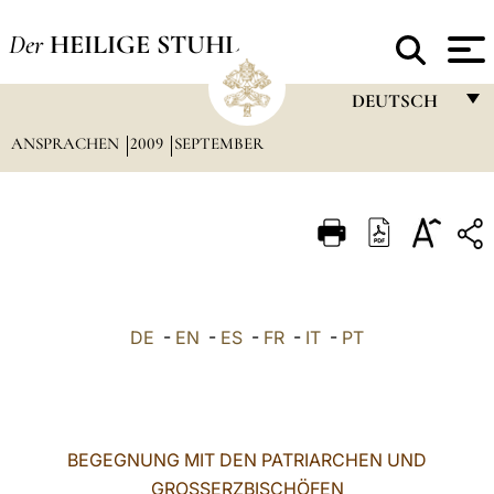
Der
HEILIGE STUHL
DEUTSCH
ANSPRACHEN
2009
SEPTEMBER
FRANÇAIS
ENGLISH
ITALIANO
PORTUGUÊS
ESPAÑOL
DE
-
EN
-
ES
-
FR
-
IT
-
PT
DEUTSCH
POLSKI
العربيّة
BEGEGNUNG MIT DEN PATRIARCHEN UND
GROSSERZBISCHÖFEN
中文