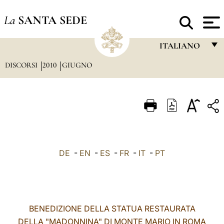
La
SANTA SEDE
ITALIANO
DISCORSI
2010
GIUGNO
FRANÇAIS
ENGLISH
ITALIANO
PORTUGUÊS
ESPAÑOL
DE
-
EN
-
ES
-
FR
-
IT
-
PT
DEUTSCH
POLSKI
العربيّة
BENEDIZIONE DELLA STATUA RESTAURATA
DELLA "MADONNINA" DI MONTE MARIO IN ROMA
中文