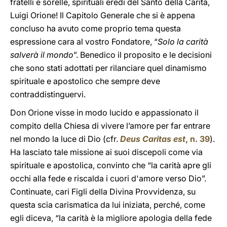
fratelli e sorelle, spirituali eredi del Santo della Carità,
Luigi Orione! Il Capitolo Generale che si è appena
concluso ha avuto come proprio tema questa
espressione cara al vostro Fondatore, “
Solo la carità
salverà il mondo
”. Benedico il proposito e le decisioni
che sono stati adottati per rilanciare quel dinamismo
spirituale e apostolico che sempre deve
contraddistinguervi.
Don Orione visse in modo lucido e appassionato il
compito della Chiesa di vivere l’amore per far entrare
nel mondo la luce di Dio (cfr.
Deus Caritas est
, n. 39
).
Ha lasciato tale missione ai suoi discepoli come via
spirituale e apostolica, convinto che “la carità apre gli
occhi alla fede e riscalda i cuori d'amore verso Dio”.
Continuate, cari Figli della Divina Provvidenza, su
questa scia carismatica da lui iniziata, perché, come
egli diceva, “la carità è la migliore apologia della fede