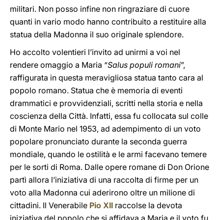
militari. Non posso infine non ringraziare di cuore
quanti in vario modo hanno contribuito a restituire alla
statua della Madonna il suo originale splendore.
Ho accolto volentieri l’invito ad unirmi a voi nel
rendere omaggio a Maria “
Salus populi romani
”,
raffigurata in questa meravigliosa statua tanto cara al
popolo romano. Statua che è memoria di eventi
drammatici e provvidenziali, scritti nella storia e nella
coscienza della Città. Infatti, essa fu collocata sul colle
di Monte Mario nel 1953, ad adempimento di un voto
popolare pronunciato durante la seconda guerra
mondiale, quando le ostilità e le armi facevano temere
per le sorti di Roma. Dalle opere romane di Don Orione
partì allora l’iniziativa di una raccolta di firme per un
voto alla Madonna cui aderirono oltre un milione di
cittadini. Il Venerabile
Pio XII
raccolse la devota
iniziativa del popolo che si affidava a Maria e il voto fu