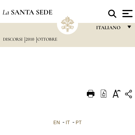
La
SANTA SEDE
ITALIANO
DISCORSI
2010
OTTOBRE
FRANÇAIS
ENGLISH
ITALIANO
PORTUGUÊS
ESPAÑOL
DEUTSCH
POLSKI
العربيّة
EN
-
IT
-
PT
中文