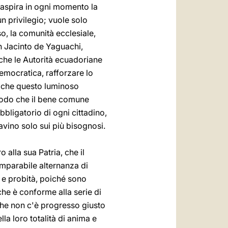
e aspira in ogni momento la
n privilegio; vuole solo
so, la comunità ecclesiale,
an Jacinto de Yaguachi,
che le Autorità ecuadoriane
emocratica, rafforzare lo
mo che questo luminoso
 modo che il bene comune
obbligatorio di ogni cittadino,
avino solo sui più bisognosi.
 alla sua Patria, che il
omparabile alternanza di
 e probità, poiché sono
che è conforme alla serie di
che non c'è progresso giusto
la loro totalità di anima e