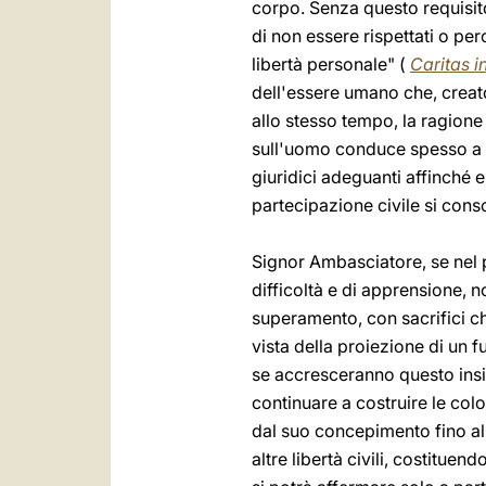
corpo. Senza questo requisito i
di non essere rispettati o p
libertà personale" (
Caritas in
dell'essere umano che, creato 
allo stesso tempo, la ragione 
sull'uomo conduce spesso a ing
giuridici adeguanti affinché 
partecipazione civile si consol
Signor Ambasciatore, se nel p
difficoltà e di apprensione, n
superamento, con sacrifici che
vista della proiezione di un 
se accresceranno questo insig
continuare a costruire le col
dal suo concepimento fino al s
altre libertà civili, costitue