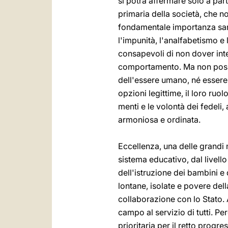
si potrà affermare solo a part
primaria della società, che n
fondamentale importanza sara
l'impunità, l'analfabetismo e 
consapevoli di non dover inte
comportamento. Ma non posson
dell'essere umano, né essere i
opzioni legittime, il loro ruol
menti e le volontà dei fedeli,
armoniosa e ordinata.
Eccellenza, una delle grandi 
sistema educativo, dal livell
dell'istruzione dei bambini e
lontane, isolate e povere de
collaborazione con lo Stato. 
campo al servizio di tutti. Pe
prioritaria per il retto progr