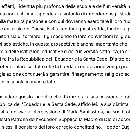
 effetti, l'identità più profonda della scuola e dell'università
mazioni utili, ma risponde alla volontà di infondere negli stude
lla maturità personale con cui dovranno esercitare il loro ruo
 culturale del Paese. Nell'accettare questa sfida, l'Autorità 
ori sia di formare i figli secondo le loro convinzioni religiose e
i scolastiche. In questa prospettiva è anche importante che l'
mia delle istituzioni educative e dell'università cattolica, in s
i fa fra la Repubblica dell'Ecuador e la Santa Sede. D'altro cant
poter contare sul fatto che la libertà di educazione venga pro
legislazione continuerà a garantire l'insegnamento religioso sc
della scuola in quanto tale.
ludere questo incontro che dà inizio alla sua missione di raf
blica dell'Ecuador e la Santa Sede, affido lei, la sua distinta 
ll'amorevole intercessione di Maria Santissima, nel suo tito
este Patrona dell'Ecuador. Supplico la Madre di Dio di accomp
vi in essi il pensiero del loro egregio concittadino, il dottor 