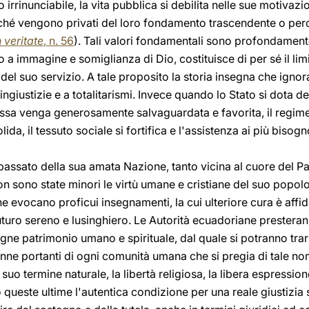
rrinunciabile, la vita pubblica si debilita nelle sue motivazion
erché vengono privati del loro fondamento trascendente o per
 veritate
, n. 56
). Tali valori fondamentali sono profondamente
a immagine e somiglianza di Dio, costituisce di per sé il limi
del suo servizio. A tale proposito la storia insegna che ignor
iustizie e a totalitarismi. Invece quando lo Stato si dota degl
essa venga generosamente salvaguardata e favorita, il regime d
ida, il tessuto sociale si fortifica e l'assistenza ai più bisogn
assato della sua amata Nazione, tanto vicina al cuore del Pa
on sono state minori le virtù umane e cristiane del suo popolo,
 evocano proficui insegnamenti, la cui ulteriore cura è affida
futuro sereno e lusinghiero. Le Autorità ecuadoriane prestera
ne patrimonio umano e spirituale, dal quale si potranno trar
onne portanti di ogni comunità umana che si pregia di tale no
uo termine naturale, la libertà religiosa, la libera espressio
ndo queste ultime l'autentica condizione per una reale giustizia 