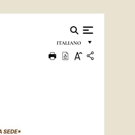
ITALIANO
FRANÇAIS
ENGLISH
ITALIANO
PORTUGUÊS
ESPAÑOL
DEUTSCH
POLSKI
A SEDE*