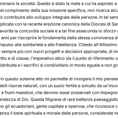
zionano la società. Questo è stato la meta a cui ha aspirato 
el compimento della sua missione specifica, non ricerca alcu
 contribuire allo sviluppo integrale delle persone. In tal sen
tiplicata con la recente erezione canonica della Diocesi di S
vorita la concordia sociale e a tal fine asseconda lo sforzo 
anni per riscoprire le fondamenta della stessa convivenza d
impulso alla solidarietà e alla fratellanza. Chiedo all'Altissi
ti sempre più con nuovi progetti e decisioni appropriate, di
tito e di classe, l'imperativo etico sia il punto di riferimento 
stribuita e i sacrifici si condividano in modo eguale e non gr
n questo solenne atto mi permette di rivolgere il mio pensiero
bili risorse naturali, con un suolo fertile e solcato da un'inc
 e fiumi maestosi, che devono esser preservati con impegno
randezza di Dio. Questa filigrana di rare bellezze paesaggisti
no gli ecuadoriani, gente ospitale e operosa, che riconosce 
za il bene spirituale e morale delle persone, considerate nel