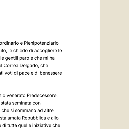
العربيّة
中文
LATINE
ordinario e Plenipotenziario
to, le chiedo di accogliere le
le gentili parole che mi ha
ael Correa Delgado, che
ti voti di pace e di benessere
l mio venerato Predecessore,
è stata seminata con
ri, che si sommano ad altre
esta amata Repubblica e allo
i tutte quelle iniziative che