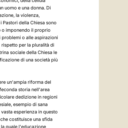
conomici, della cellula
a un uomo e una donna. Di
zione, la violenza,
 i Pastori della Chiesa sono
e o imponendo il proprio
problemi o alle aspirazioni
ispetto per la pluralità di
trina sociale della Chiesa le
ificazione di una società più
nere un'ampia riforma del
 feconda storia nell'area
icolare dedizione in regioni
esiale, esempio di sana
a vasta esperienza in questo
, che costituisce una sfida
a la quale l'educazione