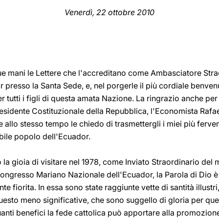
Venerdì, 22 ottobre 2010
sue mani le Lettere che l'accreditano come Ambasciatore Stra
 presso la Santa Sede, e, nel porgerle il più cordiale benvenu
r tutti i figli di questa amata Nazione. La ringrazio anche per 
Presidente Costituzionale della Repubblica, l'Economista Raf
allo stesso tempo le chiedo di trasmettergli i miei più ferven
obile popolo dell'Ecuador.
o la gioia di visitare nel 1978, come Inviato Straordinario de
 Congresso Mariano Nazionale dell'Ecuador, la Parola di Dio 
 fiorita. In essa sono state raggiunte vette di santità illust
uesto meno significative, che sono suggello di gloria per qu
ti benefici la fede cattolica può apportare alla promozione d