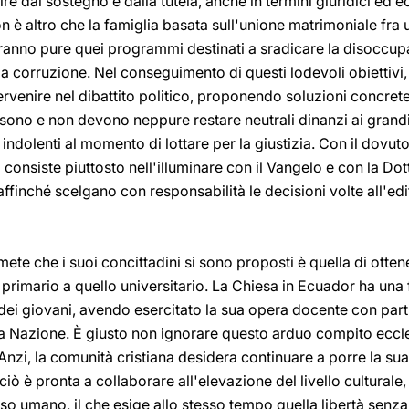
ire dal sostegno e dalla tutela, anche in termini giuridici ed e
on è altro che la famiglia basata sull'unione matrimoniale fr
nno pure quei programmi destinati a sradicare la disoccupa
la corruzione. Nel conseguimento di questi lodevoli obiettivi,
rvenire nel dibattito politico, proponendo soluzioni concret
o e non devono neppure restare neutrali dinanzi ai grandi 
ndolenti al momento di lottare per la giustizia. Con il dovuto r
o consiste piuttosto nell'illuminare con il Vangelo e con la Dot
 affinché scelgano con responsabilità le decisioni volte all'ed
mete che i suoi concittadini si sono proposti è quella di otte
o primario a quello universitario. La Chiesa in Ecuador ha una
 dei giovani, avendo esercitato la sua opera docente con part
lla Nazione. È giusto non ignorare questo arduo compito eccl
Anzi, la comunità cristiana desidera continuare a porre la su
rciò è pronta a collaborare all'elevazione del livello culturale
esso umano, il che esige allo stesso tempo quella libertà senz