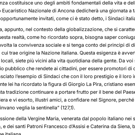
anza costituisce uno degli ambiti fondamentali della vita e de
Eucaristico Nazionale di Ancona dedicherà una giornata a ta
 opportunamente invitati, come ci è stato detto, i Sindaci itali
a, appunto, nel contesto della globalizzazione, che si caratteriz
 questa realtà, come ho ricordato sopra, bisogna saper coniugar
volta la convivenza sociale e si tenga conto dei principi di di
a cui trae origine la Nazione italiana. Questa esigenza è avver
ocali, siete più vicini alla vita quotidiana della gente. Da vo
io pubblico che rendete ai cittadini, per essere promotori di 
lasciato l’esempio di Sindaci che con il loro prestigio e il lo
nte lei ha ricordato la figura di Giorgio La Pira, cristiano es
 tradizione continuare a portare frutto per il bene del Paese 
ra e vi esorto, illustri amici, a confidare nel Signore, perché
invano veglia la sentinella” (127,1).
sione della Vergine Maria, venerata dal popolo italiano nei su
ura, e dei santi Patroni Francesco d’Assisi e Caterina da Siena, b
e italiana.