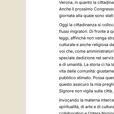
Verona, in quanto la cittadin
Anche il prossimo Congresso 
giornata alla quale sono stati
Oggi la cittadinanza si colloc
flussi migratori. Di fronte a
leggi, affinché non venga stra
culturale e anche religiosa d
voi che, come amministratori l
speciale dedizione nel serviz
e di umanità. La storia ci ha 
vita delle comunità: giustame
pubblico stimato. Possa questa
questo assicuro la mia preghie
Signore non vigila sulla città, 
Invocando la materna interces
spiritualità, di arte e di cult
collaboratori e l’intera Nazion