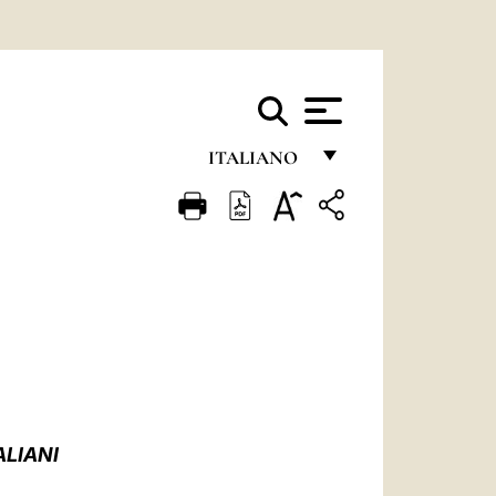
ITALIANO
FRANÇAIS
ENGLISH
ITALIANO
PORTUGUÊS
ESPAÑOL
DEUTSCH
LIANI
POLSKI