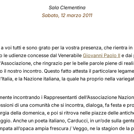
Sala Clementina
Sabato, 12 marzo 2011
 a voi tutti e sono grato per la vostra presenza, che rientra i
o le udienze concesse dal Venerabile
Giovanni Paolo II
e dai 
ll’Associazione, che ringrazio per le belle parole piene di re
o il nostro incontro. Questo fatto attesta il particolare legame
alia, e la Nazione italiana, la quale ha proprio nella variegat
mente incontrando i Rappresentanti dell’Associazione Naziona
essioni di una comunità che si incontra, dialoga, fa festa e p
urgia della domenica, e poi si ritrova nelle piazze delle antic
laggio. Anche un poeta italiano, Carducci, in un’ode sulla gent
mpata all’opaca ampia frescura / Veggo, ne la stagion de la p