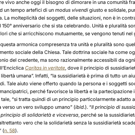
pre vivo anche oggi il bisogno di dimorare in una comunità f
 un tempo artefici di un
modus vivendi
giusto e solidale, pur
 La molteplicità dei soggetti, delle situazioni, non è in contr
150° anniversario che si sta celebrando. Unità e pluralità son
lori che si arricchiscono mutuamente, se vengono tenuti nel g
uesta armonica compresenza tra unità e pluralità sono quelli
gnamento sociale della Chiesa. Tale dottrina sociale ha come o
nio del credente, ma sono razionalmente accessibili da ogni 
l’Enciclica
Caritas in veritate
, dove il principio di sussidiari
libertà umana”. Infatti, “la sussidiarietà è prima di tutto un a
di. Tale aiuto viene offerto quando la persona e i soggetti so
emancipatrici, perché favorisce la libertà e la partecipazione
tale, “si tratta quindi di un principio particolarmente adatto 
la verso un vero sviluppo umano” (
ibid.
). “
Il principio di suss
principio di solidarietà e viceversa
, perché se la sussidiarie
altrettanto vero che la solidarietà senza la sussidiarietà scad
” (
n. 58
).