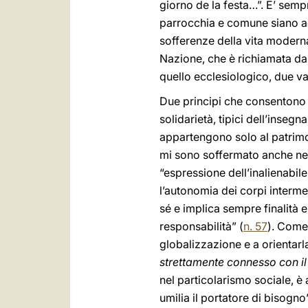
giorno de la festa…”. E’ sem
parrocchia e comune siano ad
sofferenze della vita moderna.
Nazione, che è richiamata dal 
quello ecclesiologico, due va
Due principi che consentono q
solidarietà, tipici dell’inse
appartengono solo al patrimo
mi sono soffermato anche nel
“espressione dell’inalienabile 
l’autonomia dei corpi interme
sé e implica sempre finalità 
responsabilità” (
n. 57
). Come 
globalizzazione e a orientar
strettamente connesso con il 
nel particolarismo sociale, è 
umilia il portatore di bisogno