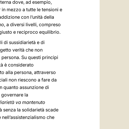
raterna dove, ad esempio,
 in mezzo a tutte le tensioni e
addizione con l’unità della
o, a diversi livelli, compreso
iusto e reciproco equilibrio.
 di sussidiarietà e di
ggetto verità che non
persona. Su questi principi
età è considerato
iuto alla persona, attraverso
ciali non riescono a fare da
 in quanto assunzione di
a governare la
idiarietà va mantenuto
tà senza la solidarietà scade
e nell’assistenzialismo che