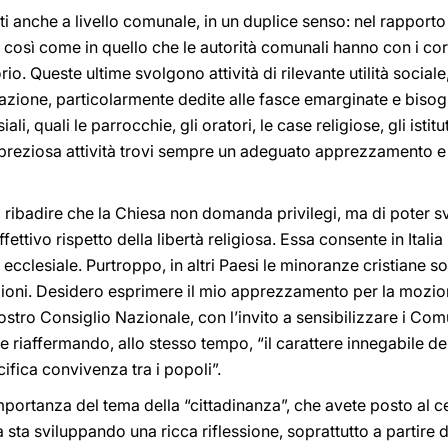
ti anche a livello comunale, in un duplice senso: nel rapporto
li, così come in quello che le autorità comunali hanno con i cor
rio. Queste ultime svolgono attività di rilevante utilità sociale
azione, particolarmente dedite alle fasce emarginate e bisog
i, quali le parrocchie, gli oratori, le case religiose, gli istitu
 preziosa attività trovi sempre un adeguato apprezzamento e 
 ribadire che la Chiesa non domanda privilegi, ma di poter s
ettivo rispetto della libertà religiosa. Essa consente in Itali
a ecclesiale. Purtroppo, in altri Paesi le minoranze cristiane s
zioni. Desidero esprimere il mio apprezzamento per la mozion
ostro Consiglio Nazionale, con l’invito a sensibilizzare i Com
 e riaffermando, allo stesso tempo, “il carattere innegabile del
ifica convivenza tra i popoli”.
’importanza del tema della “cittadinanza”, che avete posto al ce
ia sta sviluppando una ricca riflessione, soprattutto a partire