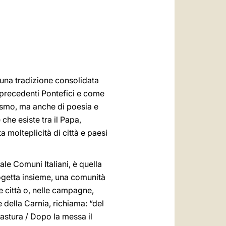
العربيّة
中文
LATINE
n una tradizione consolidata
precedenti Pontefici e come
alismo, ma anche di poesia e
 che esiste tra il Papa,
a molteplicità di città e paesi
le Comuni Italiani, è quella
rogetta insieme, una comunità
he città o, nelle campagne,
e della Carnia, richiama: “del
astura / Dopo la messa il