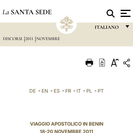
La
SANTA SEDE
ITALIANO
DISCORSI
2011
NOVEMBRE
FRANÇAIS
ENGLISH
ITALIANO
PORTUGUÊS
ESPAÑOL
DE
-
EN
-
ES
-
FR
-
IT
-
PL
-
PT
DEUTSCH
POLSKI
العربيّة
VIAGGIO APOSTOLICO IN BENIN
18-20 NOVEMBRE 2011
中文