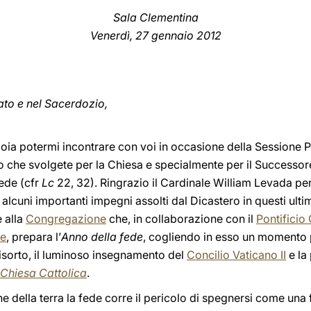
Sala Clementina
Venerdì, 27 gennaio 2012
pato e nel Sacerdozio,
ia potermi incontrare con voi in occasione della Sessione Pl
 che svolgete per la Chiesa e specialmente per il Successore
fede (cfr
Lc
22, 32). Ringrazio il Cardinale William Levada per 
 alcuni importanti impegni assolti dal Dicastero in questi ulti
 alla
Congregazione
che, in collaborazione con il
Pontificio
ne
, prepara l’
Anno della fede
, cogliendo in esso un momento p
 risorto, il luminoso insegnamento del
Concilio Vaticano II
e la 
Chiesa Cattolica
.
 della terra la fede corre il pericolo di spegnersi come una