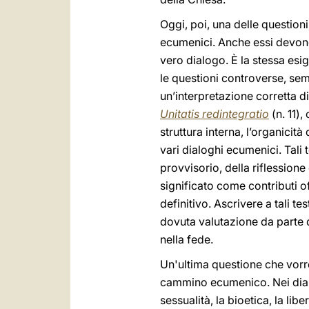
Oggi, poi, una delle questioni
ecumenici. Anche essi devono ri
vero dialogo. È la stessa esi
le questioni controverse, semp
un’interpretazione corretta di
Unitatis redintegratio
(n. 11),
struttura interna, l’organicit
vari dialoghi ecumenici. Tali
provvisorio, della riflession
significato come contributi o
definitivo. Ascrivere a tali t
dovuta valutazione da parte d
nella fede.
Un'ultima questione che vorr
cammino ecumenico. Nei dialog
sessualità, la bioetica, la lib