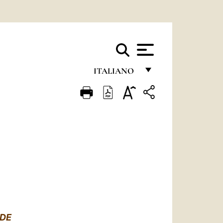
ITALIANO
FRANÇAIS
ENGLISH
ITALIANO
PORTUGUÊS
ESPAÑOL
DEUTSCH
POLSKI
EDE