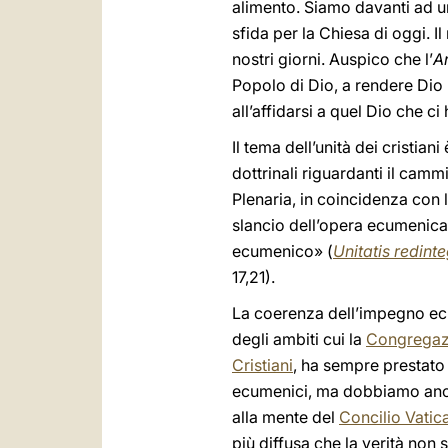
alimento. Siamo davanti ad un
sfida per la Chiesa di oggi. I
nostri giorni. Auspico che l’
A
Popolo di Dio, a rendere Dio
all’affidarsi a quel Dio che ci
Il tema dell’unità dei cristia
dottrinali riguardanti il cam
Plenaria, in coincidenza con l
slancio dell’opera ecumenica 
ecumenico» (
Unitatis redinte
17,21).
La coerenza dell’impegno e
degli ambiti cui la
Congregaz
Cristiani
, ha sempre prestato
ecumenici, ma dobbiamo anche 
alla mente del
Concilio Vatica
più diffusa che la verità non