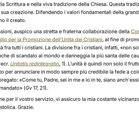
 Scrittura e nella viva tradizione della Chiesa. Questa tradizi
 sua creazione. Difendendo i valori fondamentali della grand
o il creato.
ssioni, auspico una stretta e fraterna collaborazione della
Co
lio per la Promozione dell’Unità dei Cristiani
, al fine di pro
à fra tutti i cristiani. La divisione fra i cristiani, infatti, «no
anche di scandalo al mondo e danneggia la più santa delle cau
Decr.
Unitatis redintegratio
, 1). L’unità è quindi non solo il fr
o per annunciare in modo sempre più credibile la fede a c
pregato: «Come tu, Padre, sei in me e io in te, siano anch'essi
 mandato» (
Gv
17, 21).
ne per il vostro servizio, vi assicuro la mia costante vicinanz
stolica. Grazie.