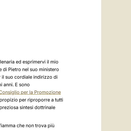
العربيّة
中文
LATINE
enaria ed esprimervi il mio
 di Pietro nel suo ministero
il suo cordiale indirizzo di
mi anni. E sono
 Consiglio per la Promozione
ropizio per riproporre a tutti
preziosa sintesi dottrinale
 fiamma che non trova più