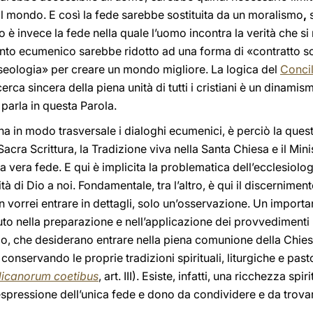
 il mondo. E così la fede sarebbe sostituita da un moralismo
,
s
è invece la fede nella quale l’uomo incontra la verità che si r
ento ecumenico sarebbe ridotto ad una forma di «contratto so
eologia» per creare un mondo migliore. La logica del
Concil
rca sincera della piena unità di tutti i cristiani è un dinami
 parla in questa Parola.
na in modo trasversale i dialoghi ecumenici, è perciò la questi
 Sacra Scrittura, la Tradizione viva nella Santa Chiesa e il Min
 vera fede. E qui è implicita la problematica dell’ecclesiolog
à di Dio a noi. Fondamentale, tra l’altro, è qui il discernimen
n vorrei entrare in dettagli, solo un’osservazione. Un importa
to nella preparazione e nell’applicazione dei provvedimenti p
mo, che desiderano entrare nella piena comunione della Chies
conservando le proprie tradizioni spirituali, liturgiche e pas
licanorum coetibus
, art. III). Esiste, infatti, una ricchezza spi
espressione dell’unica fede e dono da condividere e da trova