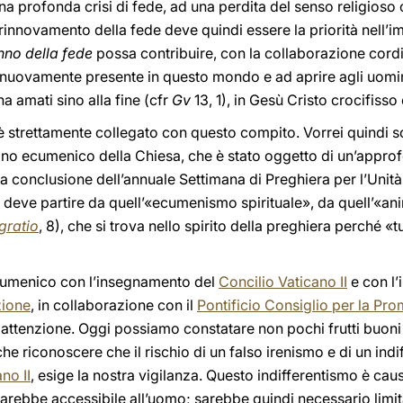
a profonda crisi di fede, ad una perdita del senso religioso 
l rinnovamento della fede deve quindi essere la priorità nell’
nno della fede
possa contribuire, con la collaborazione cordia
 nuovamente presente in questo mondo e ad aprire agli uomini
 ha amati sino alla fine (cfr
Gv
13, 1), in Gesù Cristo crocifisso 
ni è strettamente collegato con questo compito. Vorrei quindi 
mino ecumenico della Chiesa, che è stato oggetto di un’approf
a conclusione dell’annuale Settimana di Preghiera per l’Unità de
deve partire da quell’«ecumenismo spirituale», da quell’«ani
gratio
, 8), che si trova nello spirito della preghiera perché «t
cumenico con l’insegnamento del
Concilio Vaticano II
e con l’
ione
, in collaborazione con il
Pontificio Consiglio per la Pro
 attenzione. Oggi possiamo constatare non pochi frutti buoni 
riconoscere che il rischio di un falso irenismo e di un indif
no II
, esige la nostra vigilanza. Questo indifferentismo è ca
 sarebbe accessibile all’uomo; sarebbe quindi necessario limit