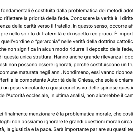
 fondamentali è costituita dalla problematica dei metodi adott
flettere la priorità della fede. Conoscere la verità è il diritt
genza della carità verso il fratello. In questo senso, occorre
re nello spirito di fraternità e di rispetto reciproco. È import
 quell’«ordine o “gerarchia” nelle verità della dottrina cattoli
 che non significa in alcun modo ridurre il deposito della fed
à di questa unica struttura. Hanno anche grande rilevanza i doc
 testi non possono essere ignorati, perché costituiscono un fr
e comune maturata negli anni. Nondimeno, essi vanno riconosci
fferti alla competente Autorità della Chiesa, che sola è chiam
esti un peso vincolante o quasi conclusivo delle spinose questi
ell’Autorità ecclesiale, in ultima analisi, non aiuterebbe il c
ei finalmente menzionare è la problematica morale, che costit
hi non possiamo ignorare le grandi questioni morali circa la
ertà, la giustizia e la pace. Sarà importante parlare su questi 