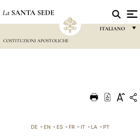
La
SANTA SEDE
ITALIANO
COSTITUZIONI APOSTOLICHE
FRANÇAIS
ENGLISH
ITALIANO
PORTUGUÊS
ESPAÑOL
DEUTSCH
POLSKI
العربيّة
DE
-
EN
-
ES
-
FR
-
IT
-
LA
-
PT
中文