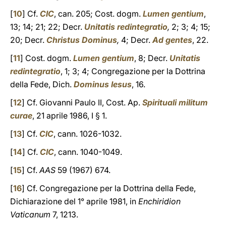
[
10
] Cf.
CIC
, can. 205; Cost. dogm.
Lumen gentium
,
13; 14; 21; 22; Decr.
Unitatis redintegratio
,
2; 3; 4; 15;
20; Decr.
Christus Dominus
,
4; Decr.
Ad gentes
, 22.
[
11
] Cost. dogm.
Lumen gentium
, 8; Decr.
Unitatis
redintegratio
, 1; 3; 4; Congregazione per la Dottrina
della Fede, Dich.
Dominus Iesus
, 16.
[
12
] Cf. Giovanni Paulo II, Cost. Ap.
Spirituali militum
curae
, 21 aprile 1986, I § 1.
[
13
] Cf.
CIC
, cann. 1026-1032.
[
14
] Cf.
CIC
, cann. 1040-1049.
[
15
] Cf.
AAS
59 (1967) 674.
[
16
] Cf. Congregazione per la Dottrina della Fede,
Dichiarazione del 1° aprile 1981, in
Enchiridion
Vaticanum
7, 1213.