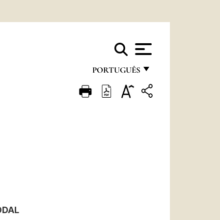
PORTUGUÊS
FRANÇAIS
ENGLISH
ITALIANO
PORTUGUÊS
ESPAÑOL
DEUTSCH
POLSKI
ODAL