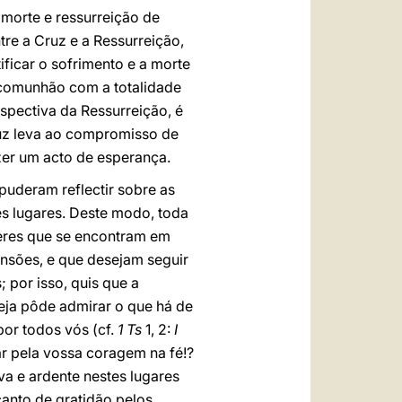
 morte e ressurreição de
tre a Cruz e a Ressurreição,
tificar o sofrimento e a morte
m comunhão com a totalidade
spectiva da Ressurreição, é
Cruz leva ao compromisso de
azer um acto de esperança.
puderam reflectir sobre as
es lugares. Deste modo, toda
heres que se encontram em
ensões, e que desejam seguir
 por isso, quis que a
eja pôde admirar o que há de
por todos vós (cf.
1 Ts
1, 2:
I
r pela vossa coragem na fé!?
a e ardente nestes lugares
canto de gratidão pelos