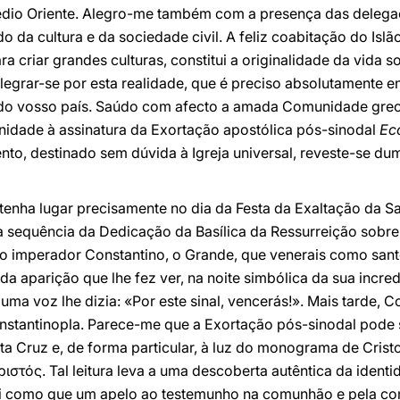
édio Oriente. Alegro-me também com a presença das deleg
da cultura e da sociedade civil. A feliz coabitação do Islão
a criar grandes culturas, constitui a originalidade da vida soc
egrar-se por esta realidade, que é preciso absolutamente en
 do vosso país. Saúdo com afecto a amada Comunidade grec
nidade à assinatura da Exortação apostólica pós-sinodal
Ecc
o, destinado sem dúvida à Igreja universal, reveste-se dum
 tenha lugar precisamente no dia da Festa da Exaltação da S
a sequência da Dedicação da Basílica da Ressurreição sobre
o imperador Constantino, o Grande, que venerais como sant
da aparição que lhe fez ver, na noite simbólica da sua inc
 uma voz lhe dizia: «Por este sinal, vencerás!». Mais tarde, 
stantinopla. Parece-me que a Exortação pós-sinodal pode se
ta Cruz e, de forma particular, à luz do monograma de Crist
ριστός. Tal leitura leva a uma descoberta autêntica da ident
ui como que um apelo ao testemunho na comunhão e pela co