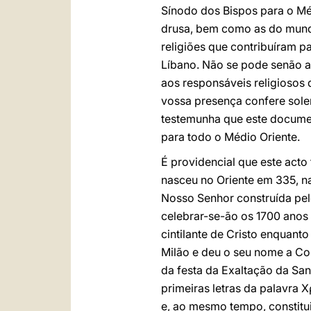
Sínodo dos Bispos para o M
drusa, bem como as do mundo 
religiões que contribuíram par
Líbano. Não se pode senão al
aos responsáveis religiosos
vossa presença confere sole
testemunha que este document
para todo o Médio Oriente.
É providencial que este acto
nasceu no Oriente em 335, n
Nosso Senhor construída pel
celebrar-se-ão os 1700 anos 
cintilante de Cristo enquanto
Milão e deu o seu nome a Con
da festa da Exaltação da San
primeiras letras da palavra Χ
e, ao mesmo tempo, constit