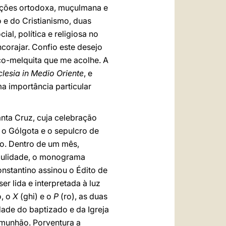
ações ortodoxa, muçulmana e
 e do Cristianismo, duas
ial, política e religiosa no
corajar. Confio este desejo
o-melquita que me acolhe. A
lesia in Medio Oriente
, e
a importância particular
anta Cruz, cuja celebração
 o Gólgota e o sepulcro de
o. Dentro de um mês,
redulidade, o monograma
Constantino assinou o Édito de
r lida e interpretada à luz
o, o
X
(ghi) e o
P
(ro), as duas
idade do baptizado e da Igreja
munhão. Porventura a