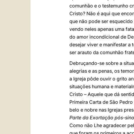
comunhão e o testemunho cris
Cristo? Não é aqui que encont
que não pode ser esquecido pe
vendo neles apenas uma fatal
do amor incondicional de Deu
desejar viver e manifestar a
ser arauto da comunhão frate
Debruçando-se sobre a situaç
alegrias e as penas, os temo
a Igreja pôde ouvir o grito 
situações humana e material
Cristo – Aquele que dá senti
Primeira Carta de São Pedro
belo e nobre nas Igrejas pre
Parte da Exortação pós-sin
Como não Lhe agradecer pela 
que foram os primeiros a ac