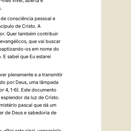
lhes viver, aberta e
.
de consciência pessoal e
cípulo de Cristo. A
or. Quer também contribuir
 evangélicos, que vai buscar
s, baptizando-os em nome do
. E sabei que Eu estarei
ver plenamente e a transmitir
nado por Deus, uma lâmpada
or
4, 1-6). Este documento
esplendor da luz de Cristo.
mistério pascal que dá um
der de Deus e sabedoria de
 «Por este sinal, vencerás!».