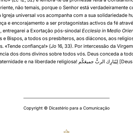
Oriente, não temais, porque o Senhor está verdadeiramente 
 Igreja universal vos acompanha com a sua solidariedade hu
nça e encorajamento a ser protagonistas activos da fé atra
 entregarei a Exortação pós-sinodal
Ecclesia in Medio Orie
 e Bispos, a todos os presbíteros, aos diáconos, aos religios
os. «Tende confiança!» (
Jo
16, 33). Por intercessão da Virgem
ncia dos dons divinos sobre todos vós. Deus conceda a to
Oriente viverem na paz, na 
Copyright © Dicastério para a Comunicação