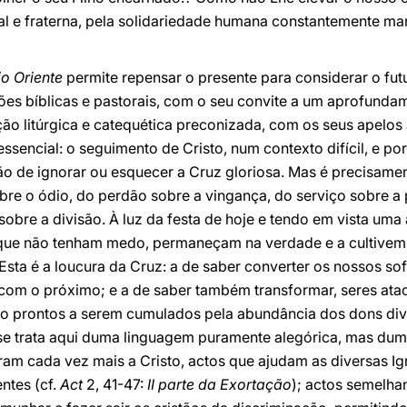
l e fraterna, pela solidariedade humana constantemente man
io Oriente
permite repensar o presente para considerar o fut
ões bíblicas e pastorais, com o seu convite a um aprofundam
ão litúrgica e catequética preconizada, com os seus apelos 
sencial: o seguimento de Cristo, num contexto difícil, e po
ção de ignorar ou esquecer a Cruz gloriosa. Mas é precisame
obre o ódio, do perdão sobre a vingança, do serviço sobre a
sobre a divisão. À luz da festa de hoje e tendo em vista uma
que não tenham medo, permaneçam na verdade e a cultivem a
Esta é a loucura da Cruz: a de saber converter os nossos so
com o próximo; e a de saber também transformar, seres atac
ro prontos a serem cumulados pela abundância dos dons div
 se trata aqui duma linguagem puramente alegórica, mas dum
am cada vez mais a Cristo, actos que ajudam as diversas Igre
ntes (cf.
Act
2, 41-47:
II parte da Exortação
); actos semelha