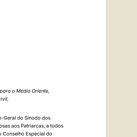
العربيّة
中文
LATINE
ara o Médio Oriente,
vil,
io-Geral do Sínodo dos
osas aos Patriarcas, a todos
do Conselho Especial do