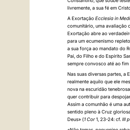
Constantino, que soube testem
livremente, a sua fé em Crist
A Exortação
Ecclesia in Med
comunitário, uma avaliação 
Exortação abre ao verdadeiro
para um ecumenismo repleto d
a sua força ao mandato do R
Pai, do Filho e do Espírito 
sempre convosco até ao fim
Nas suas diversas partes, a 
realmente aquilo que ele me
nova na escuridão tenebrosa 
quer contribuir para despoja
Assim a comunhão é uma autê
sentido pleno à Cruz glorios
Deus» (
1 Cor
1, 23-24: cf.
III
«Não temas, pequenino reba