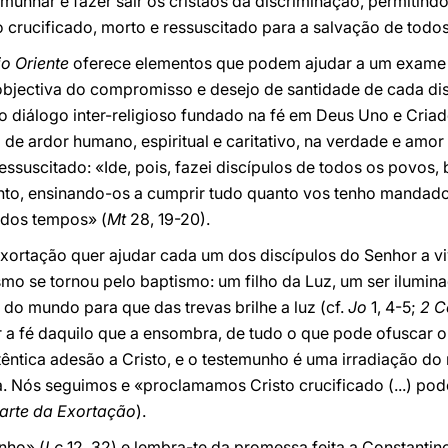
unhar e fazer sair os cristãos da discriminação, permitindo-
o crucificado, morto e ressuscitado para a salvação de todos
io Oriente
oferece elementos que podem ajudar a um exame 
objectiva do compromisso e desejo de santidade de cada dis
 diálogo inter-religioso fundado na fé em Deus Uno e Criad
e ardor humano, espiritual e caritativo, na verdade e amor
essuscitado: «Ide, pois, fazei discípulos de todos os povo
Santo, ensinando-os a cumprir tudo quanto vos tenho mandado
 dos tempos» (
Mt
28, 19-20).
Exortação quer ajudar cada um dos discípulos do Senhor a vi
smo se tornou pelo baptismo: um filho da Luz, um ser ilumi
do mundo para que das trevas brilhe a luz (cf.
Jo
1, 4-5;
2 C
r a fé daquilo que a ensombra, de tudo o que pode ofuscar o 
ntica adesão a Cristo, e o testemunho é uma irradiação do 
a. Nós seguimos e «proclamamos Cristo crucificado (...) po
 parte da Exortação
).
nho» (
Lc
12, 32) e lembra-te da promessa feita a Constantino: