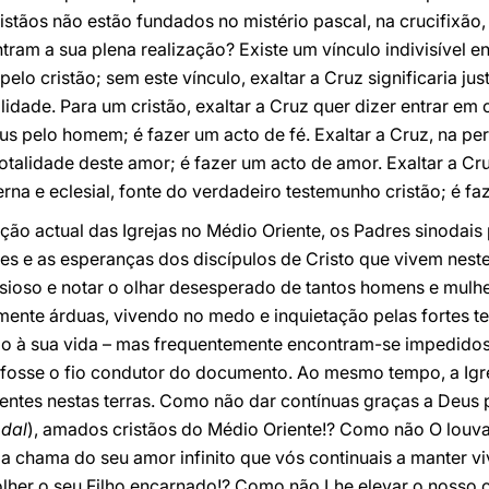
tãos não estão fundados no mistério pascal, na crucifixão,
ram a sua plena realização? Existe um vínculo indivisível en
lo cristão; sem este vínculo, exaltar a Cruz significaria jus
idade. Para um cristão, exaltar a Cruz quer dizer entrar e
s pelo homem; é fazer um acto de fé. Exaltar a Cruz, na per
 totalidade deste amor; é fazer um acto de amor. Exaltar a 
rna e eclesial, fonte do verdadeiro testemunho cristão; é f
ão actual das Igrejas no Médio Oriente, os Padres sinodais 
res e as esperanças dos discípulos de Cristo que vivem nest
ansioso e notar o olhar desesperado de tantos homens e mul
mente árduas, vivendo no medo e inquietação pelas fortes t
do à sua vida – mas frequentemente encontram-se impedidos;
 fosse o fio condutor do documento. Ao mesmo tempo, a Igr
sentes nestas terras. Como não dar contínuas graças a Deus 
odal
), amados cristãos do Médio Oriente!? Como não O louva
chama do seu amor infinito que vós continuais a manter viv
olher o seu Filho encarnado!? Como não Lhe elevar o nosso 