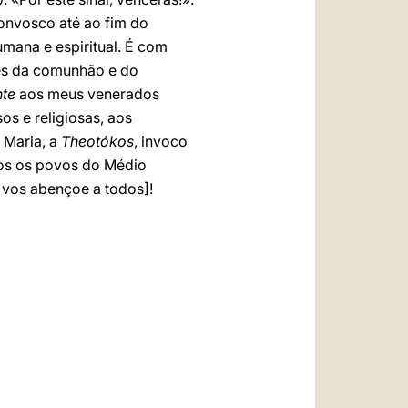
convosco até ao fim do
mana e espiritual. É com
vés da comunhão e do
nte
aos meus venerados
os e religiosas, aos
 Maria, a
Theotókos
, invoco
dos os povos do Médio
fraternidade e na liberdade religiosa! لِيُبَارِك الربُّ جميعَكُم [Deus vos abençoe a todos]!