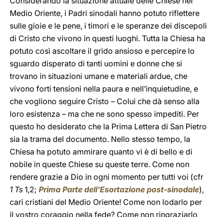
Considerando la situazione attuale delle Chiese nel
Medio Oriente, i Padri sinodali hanno potuto riflettere
sulle gioie e le pene, i timori e le speranze dei discepoli
di Cristo che vivono in questi luoghi. Tutta la Chiesa ha
potuto così ascoltare il grido ansioso e percepire lo
sguardo disperato di tanti uomini e donne che si
trovano in situazioni umane e materiali ardue, che
vivono forti tensioni nella paura e nell’inquietudine, e
che vogliono seguire Cristo – Colui che dà senso alla
loro esistenza – ma che ne sono spesso impediti. Per
questo ho desiderato che la Prima Lettera di San Pietro
sia la trama del documento. Nello stesso tempo, la
Chiesa ha potuto ammirare quanto vi è di bello e di
nobile in queste Chiese su queste terre. Come non
rendere grazie a Dio in ogni momento per tutti voi (cfr
1 Ts
1,2;
Prima Parte dell’Esortazione post-sinodale
),
cari cristiani del Medio Oriente! Come non lodarlo per
il vostro coraggio nella fede? Come non ringraziarlo