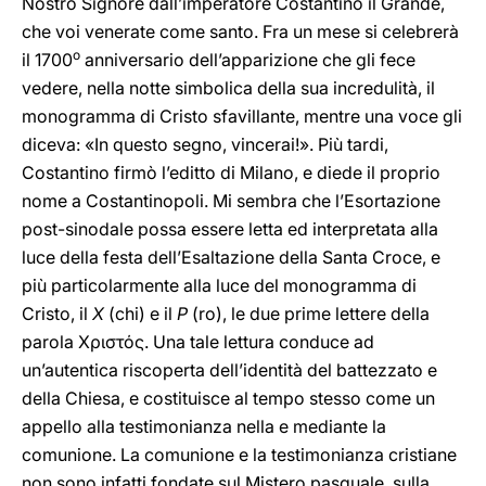
Nostro Signore dall’imperatore Costantino il Grande,
che voi venerate come santo. Fra un mese si celebrerà
o
il 1700
anniversario dell’apparizione che gli fece
vedere, nella notte simbolica della sua incredulità, il
monogramma di Cristo sfavillante, mentre una voce gli
diceva: «In questo segno, vincerai!». Più tardi,
Costantino firmò l’editto di Milano, e diede il proprio
nome a Costantinopoli. Mi sembra che l’Esortazione
post-sinodale possa essere letta ed interpretata alla
luce della festa dell’Esaltazione della Santa Croce, e
più particolarmente alla luce del monogramma di
Cristo, il
X
(chi) e il
P
(ro), le due prime lettere della
parola Χριστός. Una tale lettura conduce ad
un’autentica riscoperta dell’identità del battezzato e
della Chiesa, e costituisce al tempo stesso come un
appello alla testimonianza nella e mediante la
comunione. La comunione e la testimonianza cristiane
non sono infatti fondate sul Mistero pasquale, sulla