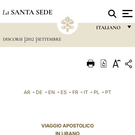
La
SANTA SEDE
ITALIANO
DISCORSI
2012
SETTEMBRE
FRANÇAIS
ENGLISH
ITALIANO
PORTUGUÊS
ESPAÑOL
AR
-
DE
-
EN
-
ES
-
FR
-
IT
-
PL
-
PT
DEUTSCH
POLSKI
العربيّة
VIAGGIO APOSTOLICO
IN LIBANO
中文