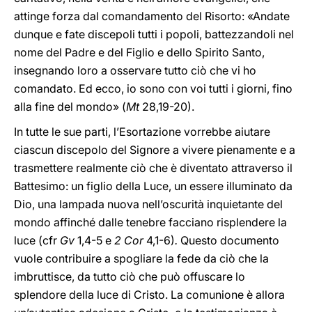
attinge forza dal comandamento del Risorto: «Andate
dunque e fate discepoli tutti i popoli, battezzandoli nel
nome del Padre e del Figlio e dello Spirito Santo,
insegnando loro a osservare tutto ciò che vi ho
comandato. Ed ecco, io sono con voi tutti i giorni, fino
alla fine del mondo» (
Mt
28,19-20).
In tutte le sue parti, l’Esortazione vorrebbe aiutare
ciascun discepolo del Signore a vivere pienamente e a
trasmettere realmente ciò che è diventato attraverso il
Battesimo: un figlio della Luce, un essere illuminato da
Dio, una lampada nuova nell’oscurità inquietante del
mondo affinché dalle tenebre facciano risplendere la
luce (cfr
Gv
1,4-5 e
2 Cor
4,1-6)
.
Questo documento
vuole contribuire a spogliare la fede da ciò che la
imbruttisce, da tutto ciò che può offuscare lo
splendore della luce di Cristo. La comunione è allora