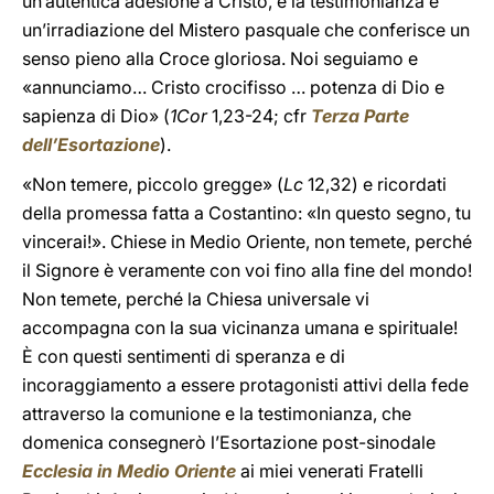
un’autentica adesione a Cristo, e la testimonianza è
un’irradiazione del Mistero pasquale che conferisce un
senso pieno alla Croce gloriosa. Noi seguiamo e
«annunciamo… Cristo crocifisso … potenza di Dio e
sapienza di Dio» (
1Cor
1,23-24; cfr
Terza Parte
dell’Esortazione
).
«Non temere, piccolo gregge» (
Lc
12,32) e ricordati
della promessa fatta a Costantino: «In questo segno, tu
vincerai!». Chiese in Medio Oriente, non temete, perché
il Signore è veramente con voi fino alla fine del mondo!
Non temete, perché la Chiesa universale vi
accompagna con la sua vicinanza umana e spirituale!
È con questi sentimenti di speranza e di
incoraggiamento a essere protagonisti attivi della fede
attraverso la comunione e la testimonianza, che
domenica consegnerò l’Esortazione post-sinodale
Ecclesia in Medio Oriente
ai miei venerati Fratelli