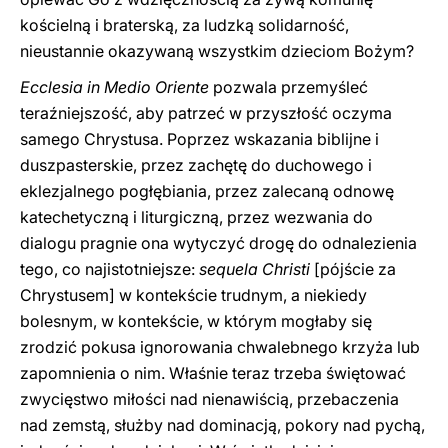
kościelną i braterską, za ludzką solidarność,
nieustannie okazywaną wszystkim dzieciom Bożym?
Ecclesia in Medio Oriente
pozwala przemyśleć
teraźniejszość, aby patrzeć w przyszłość oczyma
samego Chrystusa. Poprzez wskazania biblijne i
duszpasterskie, przez zachętę do duchowego i
eklezjalnego pogłębiania, przez zalecaną odnowę
katechetyczną i liturgiczną, przez wezwania do
dialogu pragnie ona wytyczyć drogę do odnalezienia
tego, co najistotniejsze:
sequela Christi
[pójście za
Chrystusem] w kontekście trudnym, a niekiedy
bolesnym, w kontekście, w którym mogłaby się
zrodzić pokusa ignorowania chwalebnego krzyża lub
zapomnienia o nim. Właśnie teraz trzeba świętować
zwycięstwo miłości nad nienawiścią, przebaczenia
nad zemstą, służby nad dominacją, pokory nad pychą,