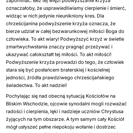
zapominać. Bez tej więzi podwyższanie krzyża
oznaczałoby, że usprawiedliwiamy cierpienie i śmierć,
widząc w nich jedynie nieunikniony kres. Dla
chrześcijanina podwyższenie krzyża oznacza, że
bierze udział w całej bezwarunkowej miłości Boga do
człowieka. To akt wiary! Podwyższyć krzyż w świetle
zmartwychwstania znaczy pragnąć przeżywać i
ukazywać całokształt tej miłości. To akt miłości!
Podwyższenie krzyża prowadzi do tego, że człowiek
stara się być posłańcem braterskiej i kościelnej
jedności, źródła prawdziwego chrześcijańskiego
świadectwa. To akt nadziei!
Pochylając się nad obecną sytuacją Kościołów na
Bliskim Wschodzie, ojcowie synodalni mogli rozważać
radości i cierpienia, lęki i nadzieje uczniów Chrystusa
żyjących na tym obszarze. A tym samym cały Kościół
mógł usłyszeć pełne niepokoju wołanie i dostrzec