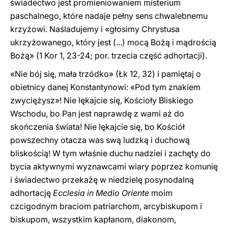
świadectwo jest promieniowaniem misterium
paschalnego, które nadaje pełny sens chwalebnemu
krzyżowi. Naśladujemy i «głosimy Chrystusa
ukrzyżowanego, który jest (...) mocą Bożą i mądrością
Bożą» (1 Kor 1, 23-24; por. trzecia część adhortacji).
«Nie bój się, mała trzódko» (Łk 12, 32) i pamiętaj o
obietnicy danej Konstantynowi: «Pod tym znakiem
zwyciężysz»! Nie lękajcie się, Kościoły Bliskiego
Wschodu, bo Pan jest naprawdę z wami aż do
skończenia świata! Nie lękajcie się, bo Kościół
powszechny otacza was swą ludzką i duchową
bliskością! W tym właśnie duchu nadziei i zachęty do
bycia aktywnymi wyznawcami wiary poprzez komunię
i świadectwo przekażę w niedzielę posynodalną
adhortację
Ecclesia in Medio Oriente
moim
czcigodnym braciom patriarchom, arcybiskupom i
biskupom, wszystkim kapłanom, diakonom,