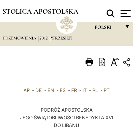
STOLICA APOSTOLSKA
POLSKI
PRZEMÓWIENIA
2012
WRZESIEŃ
FRANÇAIS
ENGLISH
ITALIANO
PORTUGUÊS
ESPAÑOL
AR
-
DE
-
EN
-
ES
-
FR
-
IT
-
PL
-
PT
DEUTSCH
POLSKI
PODRÓŻ APOSTOLSKA
JEGO ŚWIĄTOBLIWOŚCI BENEDYKTA XVI
العربيّة
DO LIBANU
中文