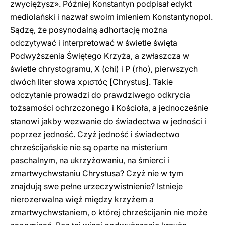
zwyciężysz». Później Konstantyn podpisał edykt
mediolański i nazwał swoim imieniem Konstantynopol.
Sądzę, że posynodalną adhortację można
odczytywać i interpretować w świetle święta
Podwyższenia Świętego Krzyża, a zwłaszcza w
świetle chrystogramu, X (chi) i P (rho), pierwszych
dwóch liter słowa хριστóς [Chrystus]. Takie
odczytanie prowadzi do prawdziwego odkrycia
tożsamości ochrzczonego i Kościoła, a jednocześnie
stanowi jakby wezwanie do świadectwa w jedności i
poprzez jedność. Czyż jedność i świadectwo
chrześcijańskie nie są oparte na misterium
paschalnym, na ukrzyżowaniu, na śmierci i
zmartwychwstaniu Chrystusa? Czyż nie w tym
znajdują swe pełne urzeczywistnienie? Istnieje
nierozerwalna więź między krzyżem a
zmartwychwstaniem, o której chrześcijanin nie może