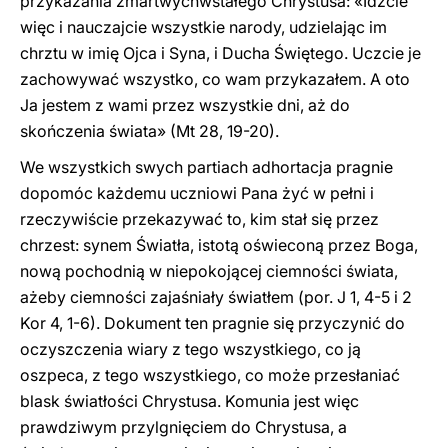
przykazania zmartwychwstałego Chrystusa: «Idźcie
więc i nauczajcie wszystkie narody, udzielając im
chrztu w imię Ojca i Syna, i Ducha Świętego. Uczcie je
zachowywać wszystko, co wam przykazałem. A oto
Ja jestem z wami przez wszystkie dni, aż do
skończenia świata» (Mt 28, 19-20).
We wszystkich swych partiach adhortacja pragnie
dopomóc każdemu uczniowi Pana żyć w pełni i
rzeczywiście przekazywać to, kim stał się przez
chrzest: synem Światła, istotą oświeconą przez Boga,
nową pochodnią w niepokojącej ciemności świata,
ażeby ciemności zajaśniały światłem (por. J 1, 4-5 i 2
Kor 4, 1-6). Dokument ten pragnie się przyczynić do
oczyszczenia wiary z tego wszystkiego, co ją
oszpeca, z tego wszystkiego, co może przesłaniać
blask światłości Chrystusa. Komunia jest więc
prawdziwym przylgnięciem do Chrystusa, a