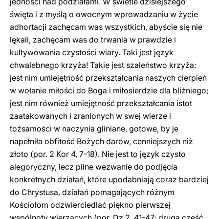
jedności nad podziałami. W świetle dzisiejszego
święta i z myślą o owocnym wprowadzaniu w życie
adhortacji zachęcam was wszystkich, abyście się nie
lękali, zachęcam was do trwania w prawdzie i
kultywowania czystości wiary. Taki jest język
chwalebnego krzyża! Takie jest szaleństwo krzyża:
jest nim umiejętność przekształcania naszych cierpień
w wołanie miłości do Boga i miłosierdzie dla bliźniego;
jest nim również umiejętność przekształcania istot
zaatakowanych i zranionych w swej wierze i
tożsamości w naczynia gliniane, gotowe, by je
napełniła obfitość Bożych darów, cenniejszych niż
złoto (por. 2 Kor 4, 7-18). Nie jest to język czysto
alegoryczny, lecz pilne wezwanie do podjęcia
konkretnych działań, które upodabniają coraz bardziej
do Chrystusa, działań pomagających różnym
Kościołom odzwierciedlać piękno pierwszej
wspólnoty wierzących (por. Dz 2, 41-47; druga część