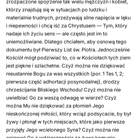
zrozpaczone spojrzenie tak wielu mężczyzn i kobiet,
którzy znajdują się w sytuacjach po ludzku i
materialnie trudnych, przeżywają silne napięcia w lęku
i niepewności i chcą iść za Chrystusem — Tym, który
nadaje ich życiu sens — ale często jest im to
uniemożliwiane. Dlatego chciałem, aby osnową tego
dokumentu był Pierwszy List św. Piotra. Jednocześnie
Kościół mógł podziwiać to, co w Kościołach tych ziem
jest piękne i szlachetne. Czyż można nie dziękować
nieustannie Bogu za was wszystkich (por. 1 Tes 1, 2;
pierwsza część adhortacji posynodalnej), drodzy
chrześcijanie Bliskiego Wschodu! Czyż można nie
uwielbiać Go za waszą odwagę w wierze? Czyż
można Mu nie dziękować za płomień Jego
nieskończonej miłości, który wciąż podsycacie, by był
żywy i płonął w tych miejscach, które jako pierwsze
przyjęły Jego wcielonego Syna? Czyż można nie
opiewać Go z wdzięcznością za żywą komunię