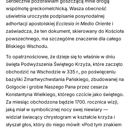
Serdecznie pozdrawiam goszczącą mnie drogą
wspólnotę greckomelchicką. Wasza obecność
uświetnia uroczyste podpisanie posynodalnej
adhortacji apostolskiej
Ecclesia in Medio Oriente
i
zaświadcza, że ten dokument, skierowany do Kościoła
powszechnego, ma szczególne znaczenie dla całego
Bliskiego Wschodu.
To opatrznościowe, że dzieje się to właśnie w dniu
święta Podwyższenia Świętego Krzyża, które zaczęto
obchodzić na Wschodzie w 335 r., po poświęceniu
bazyliki Zmartwychwstania Pańskiego, zbudowanej na
Golgocie i grobie Naszego Pana przez cesarza
Konstantyna Wielkiego, którego czcicie jako świętego.
Za miesiąc obchodzona będzie 1700. rocznica wizji,
jaką miał w symbolicznej nocy swej niewiary —
widział świecący chrystogram w kształcie krzyża i
słyszał głos, który do niego mówił: «Pod tym znakiem