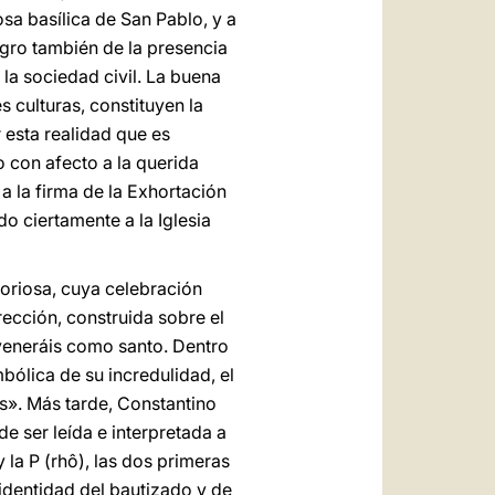
osa basílica de San Pablo, y a
gro también de la presencia
la sociedad civil. La buena
s culturas, constituyen la
r esta realidad que es
o con afecto a la querida
 la firma de la Exhortación
o ciertamente a la Iglesia
loriosa, cuya celebración
rrección, construida sobre el
 veneráis como santo. Dentro
mbólica de su incredulidad, el
s». Más tarde, Constantino
e ser leída e interpretada a
 y la P (rhô), las dos primeras
identidad del bautizado y de