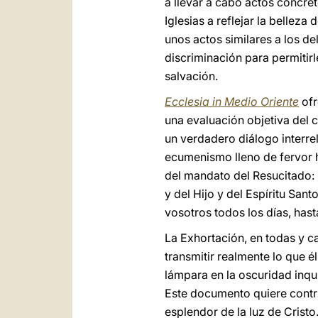
a llevar a cabo actos concre
Iglesias a reflejar la bellez
unos actos similares a los de
discriminación para permitirl
salvación.
Ecclesia in Medio Oriente
ofr
una evaluación objetiva del 
un verdadero diálogo interre
ecumenismo lleno de fervor hu
del mandato del Resucitado: 
y del Hijo y del Espíritu Sa
vosotros todos los días, hasta
La Exhortación, en todas y c
transmitir realmente lo que él
lámpara en la oscuridad inqui
Este documento quiere contrib
esplendor de la luz de Crist