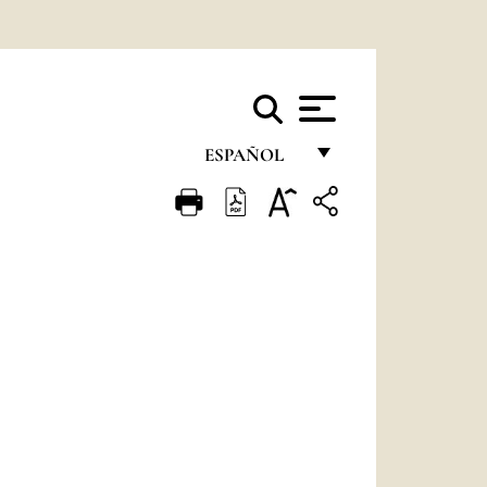
ESPAÑOL
FRANÇAIS
ENGLISH
ITALIANO
PORTUGUÊS
ESPAÑOL
DEUTSCH
POLSKI