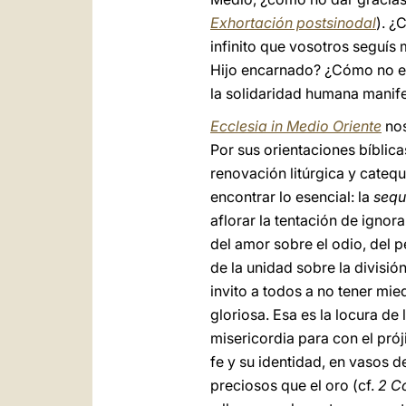
Exhortación postsinodal
). ¿
infinito que vosotros seguís
Hijo encarnado? ¿Cómo no exp
la solidaridad humana manife
Ecclesia in Medio Oriente
nos
Por sus orientaciones bíblicas
renovación litúrgica y cateq
encontrar lo esencial: la
sequ
aflorar la tentación de ignor
del amor sobre el odio, del p
de la unidad sobre la división
invito a todos a no tener mied
gloriosa. Esa es la locura de
misericordia para con el pró
fe y su identidad, en vasos 
preciosos que el oro (cf.
2 C