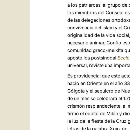
a los patriarcas, al grupo de
los miembros del Consejo esp
de las delegaciones ortodoxa
convivencia del Islam y el Cr
originalidad de la vida social
necesario animar. Confío est
comunidad greco-melkita que
apostólica postsinodal
Eccle
universal, reviste una import
Es providencial que este acto
nació en Oriente en el año 33
Gólgota y el sepulcro de Nue
de un mes se celebrará el 1.7
crismón resplandeciente, al 
firmó el edicto de Milán y di
la luz de la fiesta de la Cruz 
letras de la palabra Χριστός