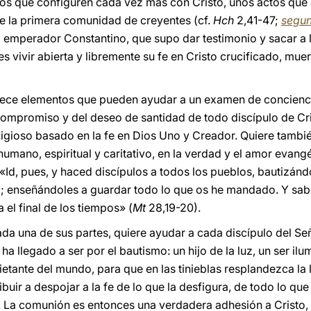
tos que configuren cada vez más con Cristo, unos actos que 
a de la primera comunidad de creyentes (cf.
Hch
2,41-47;
segun
l emperador Constantino, que supo dar testimonio y sacar a l
es vivir abierta y libremente su fe en Cristo crucificado, mue
ece elementos que pueden ayudar a un examen de conciencia
compromiso y del deseo de santidad de todo discípulo de Cri
ligioso basado en la fe en Dios Uno y Creador. Quiere tambié
mano, espiritual y caritativo, en la verdad y el amor evangé
«Id, pues, y haced discípulos a todos los pueblos, bautizán
nto; enseñándoles a guardar todo lo que os he mandado. Y sa
 el final de los tiempos» (
Mt
28,19-20).
ada una de sus partes, quiere ayudar a cada discípulo del Señ
 ha llegado a ser por el bautismo: un hijo de la luz, un ser i
etante del mundo, para que en las tinieblas resplandezca la l
uir a despojar a la fe de lo que la desfigura, de todo lo qu
o. La comunión es entonces una verdadera adhesión a Cristo, 