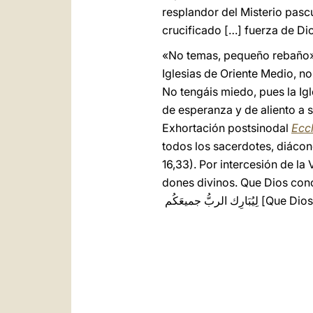
resplandor del Misterio pasc
crucificado […] fuerza de Dio
«No temas, pequeño rebaño»
Iglesias de Oriente Medio, n
No tengáis miedo, pues la Ig
de esperanza y de aliento a s
Exhortación postsinodal
Eccl
todos los sacerdotes, diáconos
16,33). Por intercesión de la 
dones divinos. Que Dios conce
َارِك الربُّ جميعَكُم