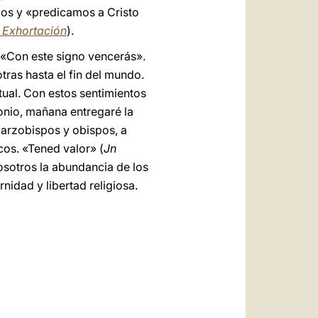
mos y «predicamos a Cristo
a Exhortación
).
 «Con este signo vencerás».
ras hasta el fin del mundo.
tual. Con estos sentimientos
monio, mañana entregaré la
arzobispos y obispos, a
icos. «Tened valor» (
Jn
osotros la abundancia de los
nidad y libertad religiosa.