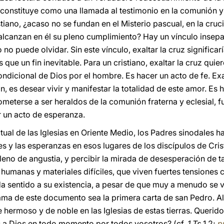
, constituye como una llamada al testimonio en la comunión y 
tiano, ¿acaso no se fundan en el Misterio pascual, en la cruci
alcanzan en él su pleno cumplimiento? Hay un vínculo insepar
no puede olvidar. Sin este vínculo, exaltar la cruz significaría
 que un fin inevitable. Para un cristiano, exaltar la cruz qui
ondicional de Dios por el hombre. Es hacer un acto de fe. Exal
n, es desear vivir y manifestar la totalidad de este amor. Es
ometerse a ser heraldos de la comunión fraterna y eclesial, 
r un acto de esperanza.
ctual de las Iglesias en Oriente Medio, los Padres sinodales 
s y las esperanzas en esos lugares de los discípulos de Crist
 lleno de angustia, y percibir la mirada de desesperación de
humanas y materiales difíciles, que viven fuertes tensiones 
 da sentido a su existencia, a pesar de que muy a menudo se
rama de este documento sea la primera carta de san Pedro. Al
hermoso y de noble en las Iglesias de estas tierras. Querido
 a Dios en todo momento por todos vosotros? (cf.
1 Ts
1,2;
p