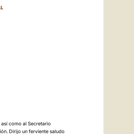
العربيّة
AL
中文
LATINE
 así como al Secretario
ón. Dirijo un ferviente saludo