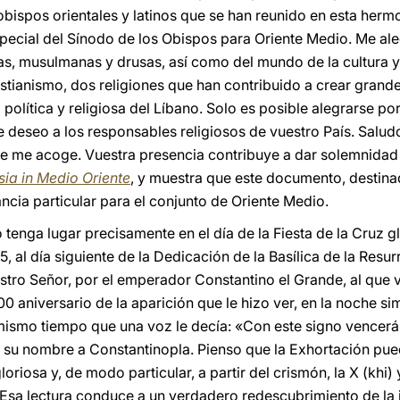
 obispos orientales y latinos que se han reunido en esta herm
ecial del Sínodo de los Obispos para Oriente Medio. Me ale
s, musulmanas y drusas, así como del mundo de la cultura y 
istianismo, dos religiones que han contribuido a crear grande
, política y religiosa del Líbano. Solo es posible alegrarse po
e deseo a los responsables religiosos de vuestro País. Salud
 me acoge. Vuestra presencia contribuye a dar solemnidad a
sia in Medio Oriente
, y muestra que este documento, destinad
ancia particular para el conjunto de Oriente Medio.
 tenga lugar precisamente en el día de la Fiesta de la Cruz g
5, al día siguiente de la Dedicación de la Basílica de la Resu
stro Señor, por el emperador Constantino el Grande, al que
00 aniversario de la aparición que le hizo ver, en la noche si
mismo tiempo que una voz le decía: «Con este signo vencerá
o su nombre a Constantinopla. Pienso que la Exhortación pued
gloriosa y, de modo particular, a partir del crismón, la X (khi)
. Esa lectura conduce a un verdadero redescubrimiento de la 