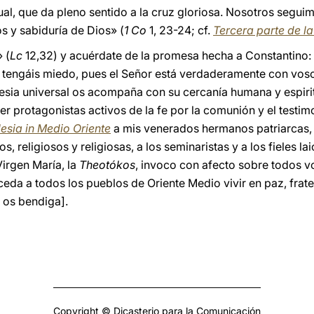
ual, que da pleno sentido a la cruz gloriosa. Nosotros segui
s y sabiduría de Dios» (
1 Co
1, 23-24; cf.
Tercera parte de l
 (
Lc
12,32) y acuérdate de la promesa hecha a Constantino:
o tengáis miedo, pues el Señor está verdaderamente con vosot
lesia universal os acompaña con su cercanía humana y espiri
er protagonistas activos de la fe por la comunión y el testi
esia in Medio Oriente
a mis venerados hermanos patriarcas, 
, religiosos y religiosas, a los seminaristas y a los fieles la
Virgen María, la
Theotókos
, invoco con afecto sobre todos v
da a todos los pueblos de Oriente Medio vivir en paz, frater
لِيُب [Que Dios os bendiga].
Copyright © Dicasterio para la Comunicación