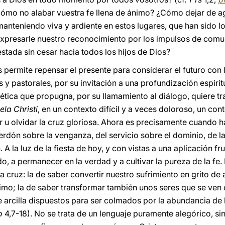
Cómo no alabar vuestra fe llena de ánimo? ¿Cómo dejar de a
 manteniendo viva y ardiente en estos lugares, que han sido l
resarle nuestro reconocimiento por los impulsos de comunió
stada sin cesar hacia todos los hijos de Dios?
 permite repensar el presente para considerar el futuro con
 y pastorales, por su invitación a una profundización espiritu
uética que propugna, por su llamamiento al diálogo, quiere t
ela Christi
, en un contexto difícil y a veces doloroso, un co
ar u olvidar la cruz gloriosa. Ahora es precisamente cuando h
erdón sobre la venganza, del servicio sobre el dominio, de la
. A la luz de la fiesta de hoy, y con vistas a una aplicación fr
o, a permanecer en la verdad y a cultivar la pureza de la fe. 
 la cruz: la de saber convertir nuestro sufrimiento en grito de
jimo; la de saber transformar también unos seres que se ven
de arcilla dispuestos para ser colmados por la abundancia de
o
4,7-18). No se trata de un lenguaje puramente alegórico, s