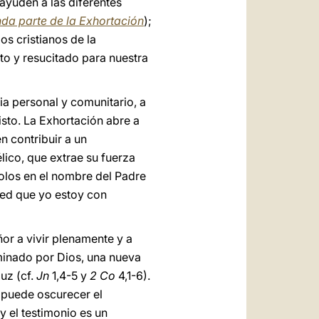
ayuden a las diferentes
da parte de la Exhortación
);
os cristianos de la
rto y resucitado para nuestra
 personal y comunitario, a
sto. La Exhortación abre a
n contribuir a un
lico, que extrae su fuerza
dolos en el nombre del Padre
bed que yo estoy con
or a vivir plenamente y a
luminado por Dios, una nueva
uz (cf.
Jn
1,4-5 y
2 Co
4,1-6).
e puede oscurecer el
y el testimonio es un