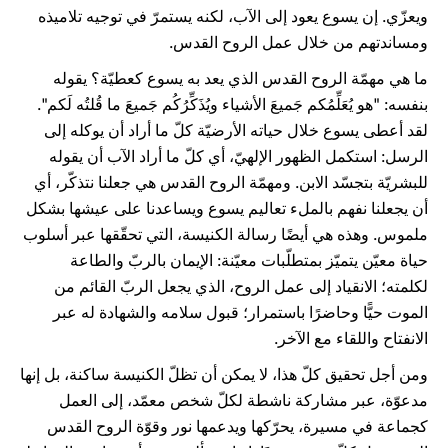
ويعزّي. إن يسوع يعود إلى الآب، لكنه يستمرّ في توجيه تلاميذه
ومساندتهم من خلال عمل الروح القدس.
ما هي مهمّة الروح القدس الذي يعد به يسوع كعطيّة؟ يقوله
بنفسه: "هو يُعَلِّمُكم جَميعَ الأشياء ويُذَكِّرُكُم جَميعَ ما قُلتُه لَكم".
لقد أعطى يسوع خلال حياته الأرضيّة كلّ ما أراد أن يوكله إلى
الرسل: استكمل الظهور الإلهيّ، أي كلّ ما أراد الآب أن يقوله
للبشريّة بتجسّد الابن. ومهمّة الروح القدس هي جعلنا نتذكّر، أي
أن يجعلنا نفهم بالملء تعاليم يسوع ويساعدنا على عيشها بشكل
ملموس. وهذه هي أيضًا رسالة الكنيسة، التي تحقّقها عبر أسلوب
حياة معيّن يتميّز بمتطلّبات معيّنة: الإيمان بالربّ والطاعة
لكلمته؛ الانقياد إلى عمل الروح، الذي يجعل الربّ القائم من
الموت حيًّا وحاضرًا باستمرار؛ قبول سلامه والشهادة له عبر
الانفتاح واللقاء مع الآخر.
ومن أجل تحقيق كلّ هذا، لا يمكن أن تظلّ الكنيسة ساكنة، بل إنها
مدعوّة، عبر مشاركة ناشطة لكلّ شخص معمّد، إلى العمل
كجماعة في مسيرة، يحرّكها ويدعمها نور وقوّة الروح القدس