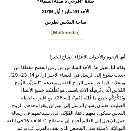
صلاة "افرحي يا ملكة السماء"
LATINE
الأحد 26 مايو / أيار 2019
ساحة القدّيس بطرس
]
Multimedia
[
أيها الإخوة والأخوات الأعزّاء، صباح الخير!
يقدّم لنا إنجيل هذا الأحد السادس من زمن الفصح مقطعًا من
حديث يسوع إلى الرسل في العشاء الأخير (را. يو 14، 23- 29).
ويتحدّث فيها عن عمل الروح القدس ويعدهم: "المُؤَيِّد، الرُّوح
القُدُس الَّذي يُرسِلُه الآبُ بِاسمي هو يُعَلِّمُكم جَميعَ الأشياء
ويُذَكِّرُكُم جَميعَ ما قُلتُه لَكم"، (آية 26). مع اقتراب لحظة
الصليب، طمأن يسوع الرسل إلى أنهم لن يبقوا وحدهم: الروح
القدس سيكون معهم دائمًا، المُؤَيِّد، الذي سيدعمهم في رسالة
حمل الإنجيل إلى العالم أجمع. إن مصطلح "Paraclite"في اللغة
اليونانيّة الأصليّة يعني الشخص الذي يقف بالقرب كي يدعم