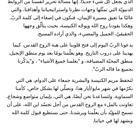
الذي يجعل كلّ شيء جديدًا. إنها مسألة تحرير أنفسنا من الروابط
الدنيويّة التي تمثّلها وجهات نظرنا واستراتيجياتنا وأهدافنا، والتي
غالبًا ما تعيق مسيرة الإيمان، فنكون في إصغاء إلى كلمة الربّ.
وهكذا يقودنا روح الله ويوجّه الكنيسة، بحيث يتألّق وجهها
الحقيقيّ، الجميل والمضيء، والذي أراده المسيح.
يدعونا الربّ اليوم إلى فتح قلوبنا على هبة الروح القدس، كيما
يهدينا على دروب التاريخ. وهو يعلّمنا يومًا بعد يوم منطق الإنجيل،
منطق المحبّة المضيافة، و "يعلمنا جَميعَ الأشياء" ، و"يذكّرنا
بجميع ما قاله الربّ".
لتحفظ مريم الكنيسة والبشرية جمعاء على الدوام، هي التي
نكرّمها في شهر مايو/أيار هذا، ونصلّي لها بشكل خاص، كأمنا
السماوية. ولتساعدنا نحن أيضًا، هي التي، بإيمان متواضع وشجاع،
تعاونت بالملء مع الروح القدس من أجل تجسّد ابن الله، على أن
نسمح للمؤيّد بأن يعلّمنا ويرشدنا، حتى نستطيع قبول كلمة الله
ونشهد لها في حياتنا.