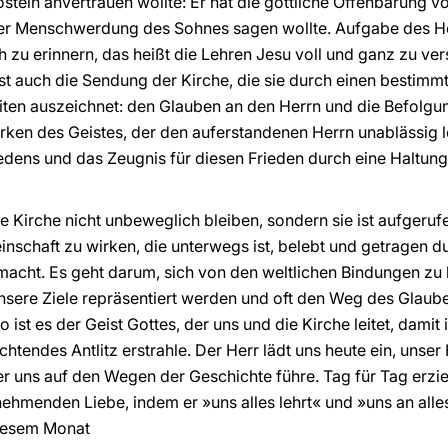
eln anvertrauen wollte: Er hat die göttliche Offenbarung vol
er Menschwerdung des Sohnes sagen wollte. Aufgabe des Heil
 zu erinnern, das heißt die Lehren Jesu voll und ganz zu ve
t auch die Sendung der Kirche, die sie durch einen bestimmte
iten auszeichnet: den Glauben an den Herrn und die Befolgun
en des Geistes, der den auferstandenen Herrn unablässig 
dens und das Zeugnis für diesen Frieden durch eine Haltung
ie Kirche nicht unbeweglich bleiben, sondern sie ist aufgerufe
nschaft zu wirken, die unterwegs ist, belebt und getragen du
 macht. Es geht darum, sich von den weltlichen Bindungen zu 
unsere Ziele repräsentiert werden und oft den Weg des Glaub
 ist es der Geist Gottes, der uns und die Kirche leitet, damit
htendes Antlitz erstrahle. Der Herr lädt uns heute ein, unser
er uns auf den Wegen der Geschichte führe. Tag für Tag erzie
ehmenden Liebe, indem er »uns alles lehrt« und »uns an alles
 diesem Monat