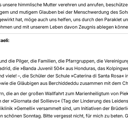
 unsere himmlische Mutter verehren und anrufen, beschütze 
ütigem und mutigem Glauben bei der Menschwerdung des Sohn
irkt hat, möge auch uns helfen, uns durch den Paraklet unt
nehmen und mit unserem Leben davon Zeugnis ablegen könne
eli:
und die Pilger, die Familien, die Pfarrgruppen, die Vereinig
adrid, die »Banda Juvenil 504« aus Honduras, das Kolpingwe
nd viele! –, die Schüler der Schule »Caterina di Santa Rosa« 
owie die Gläubigen aus Berchiddeddu zusammen mit dem Cho
rn, die an der großen Wallfahrt zum Marienheiligtum von Piek
 der »Giornata del Sollievo« (Tag der Linderung des Leidens
liklinik »Gemelli« versammelt sind, um Initiativen der Brüder
en schönen Sonntag. Bitte vergesst nicht, für mich zu beten.