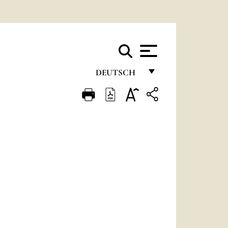
DEUTSCH
FRANÇAIS
ENGLISH
ITALIANO
PORTUGUÊS
ESPAÑOL
DEUTSCH
POLSKI