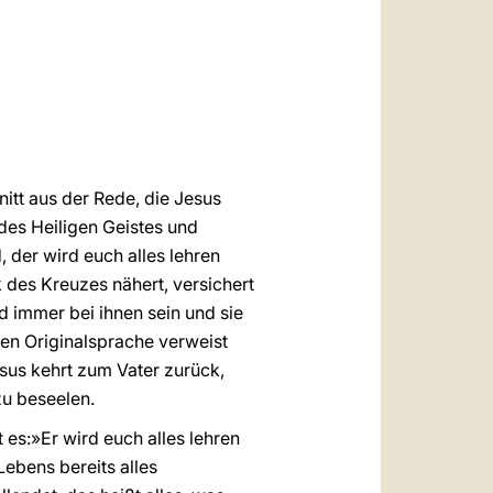
العربيّة
中文
LATINE
itt aus der Rede, die Jesus
des Heiligen Geistes und
 der wird euch alles lehren
 des Kreuzes nähert, versichert
rd immer bei ihnen sein und sie
hen Originalsprache verweist
esus kehrt zum Vater zurück,
zu beseelen.
 es:»Er wird euch alles lehren
Lebens bereits alles