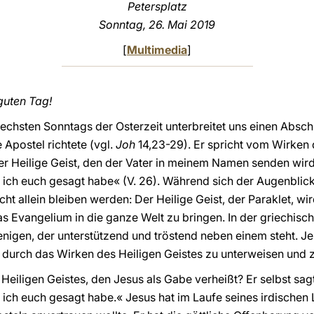
Petersplatz
Sonntag, 26. Mai 2019
[
Multimedia
]
guten Tag!
chsten Sonntags der Osterzeit unterbreitet uns einen Abschn
Apostel richtete (vgl.
Joh
14,23-29). Er spricht vom Wirken 
er Heilige Geist, den der Vater in meinem Namen senden wird,
s ich euch gesagt habe« (V. 26). Während sich der Augenblick
cht allein bleiben werden: Der Heilige Geist, der Paraklet, wi
as Evangelium in die ganze Welt zu bringen. In der griechisc
jenigen, der unterstützend und tröstend neben einem steht. J
er durch das Wirken des Heiligen Geistes zu unterweisen und 
eiligen Geistes, den Jesus als Gabe verheißt? Er selbst sagt
 ich euch gesagt habe.« Jesus hat im Laufe seines irdischen 