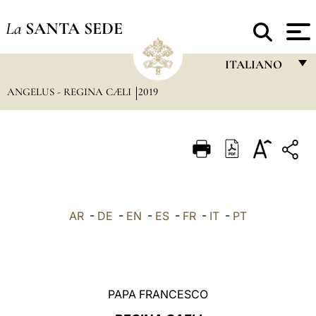
La
SANTA SEDE
ITALIANO
ANGELUS - REGINA CÆLI
2019
FRANÇAIS
ENGLISH
ITALIANO
PORTUGUÊS
ESPAÑOL
AR
-
DE
-
EN
-
ES
-
FR
-
IT
-
PT
DEUTSCH
POLSKI
العربيّة
PAPA FRANCESCO
中文