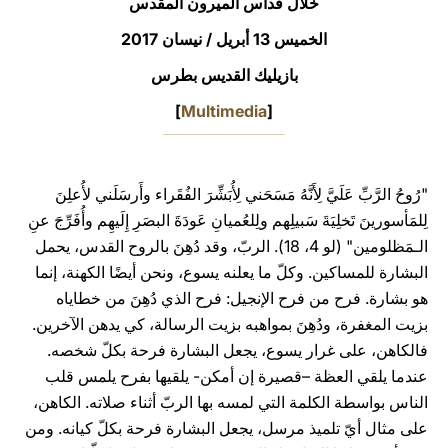
خلال قداس الميرون المقدس
LATINE
الخميس 13 أبريل / نيسان 2017
بازيليك القديس بطرس
]
Multimedia
[
"رُوحُ الرَّبِّ عَلَيَّ لِأَنَّهُ مَسَحَني لِأُبَشِّرَ الفُقَراء وأَرسَلَني لأُعلِنَ
لِلمَأسورينَ تَخلِيَةَ سَبيلِهم ولِلعُميانِ عَودَةَ البصَرِ إِلَيهِم وأُفَرِّجَ عنِ
الـمَظلومين" (لو 4، 18). الربّ، وقد دُهِنَ بالروح القدس، يحمل
البشارة للمساكين. وكلّ ما يعلنه يسوع، ونحن أيضًا الكهنة، إنما
هو بشارة. فرح من فرح الإنجيل: فرح الذي دُهِنَ من خطاياه
بزيت المغفرة، ودُهِنَ بمواهبه بزيت الرسالة، كي يدهن الآخرين.
فالكاهن، على غرار يسوع، يجعل البشارة فرحة بكلّ شخصه.
عندما يلقي العظة –قصيرة إن أمكن- يلقيها بفرح يلمس قلب
الناس بواسطة الكلمة التي لمسه بها الربّ أثناء صلاته. الكاهن،
على مثال أيّ تلميذ مرسل، يجعل البشارة فرحة بكلّ كيانه. ومن