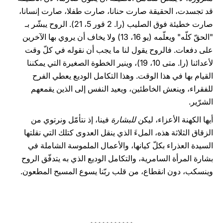
قد تجسدت، الحقيقة صارت حنانا، صارت طفلا، صارت إنسانا،
صارت خطيئة فوق الصليب (را. 2 قور 5، 21). الروح يبشّر بـ
"الحقّ كلّه" ويعلّمه (يو 16، 13) ولا يخاف أن يروي بها الآخرين
على دفعات. فالروح يقول لنا ما يجب أن نقوله في كلّ وقت
لأعدائنا (را. متى 10، 19)، وينير الخطوة الصغيرة التي يمكننا
القيام بها في هذا الوقت. وهذا التكامل الوديع يعطي الفرح
للفقراء، وينعش الخاطئين، ويعيد النفس إلى الذين يقمعهم
الشرّير.
أيها الكهنة الأعزاء، ليكن
للبشارة
فينا، إذ نتأمّل ونرتوي من
الزقاق الثلاثة هذه، الملءَ الذي ينقل العدوى كتلك التي نقلتها
السيدة العذراء بكلّ كيانها، والأعمال الملموسة الشاملة في
بشارة المرأة السامرية، والتكامل الوديع الذي به يتدفّق الروح
وينسكب، دون انقطاع، من قلب ربّنا يسوع المسيح المطعون.