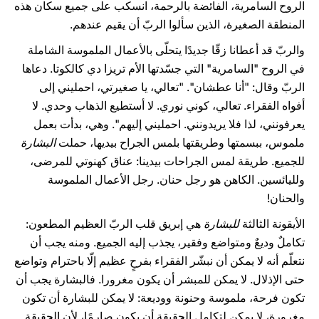
الروح السامرية، الفائضة بالرحمة، انسكب على جميع سكان هذه
المنطقة الصغيرة، الذين سألوا الربّ أن يقيم عندهم.
والربّ قد أعطانا زقّا جديدًا يتحلّى بالأعمال الملموسة الشاملة
في الروح "السامرية" التي جسّدتها الأم تريزا دي كالكوتا. دعاها
الربّ وقال: "أنا عطشان". "تعالي، يا صغيرتي، احمليني إلى
أفواه الفقراء. تعالي، كوني نوري. لا أستطيع الذهاب وحدي. لا
يعرفونني، لذا فلا يريدونني. احمليني إليهم". وهي، بدأت بعمل
ملموس، ببسمتها وطريقتها بلمس الجراح بيديها، حملت
البشارة
للجميع. طريقة لمس الجراحات بيدينا: عناق كهنوتي للمرضى،
ولليائسين. الكاهن هو رجل حنان. رجل الأعمال الملموسة
والحنان!
الأيقونة الثالثة
للبشارة
هي إبريق قلب الربّ العظيم المطعون:
تكاملٌ وديعٌ ومتواضع وفقير، يجذب إليه الجميع. ومنه يجب أن
نتعلّم أنه لا يمكن أن نبشّر الفقراء بفرحٍ عظيم إلّا باحترام وتواضع
حتى الإذلال. لا يمكن للمبشر أن يكون مغرورا. فالبشارة يجب أن
تكون فرحة، ملموسة وحنونة ووديعة: لا يمكن للبشارة أن تكون
مغرورة، لا يمكن لتكامل الحقيقة أن يكون صارمًا، لأن الحقيقة