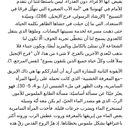
يفيض. أيها الأعزاء، دون العذراء، ليس باستطاعتنا أن نتقدم
للأمام في كهنوتنا! هي "أمة الآب الصغيرة التي تتهلّل فرحًا في
التسبيح" (الإرشاد الرسولي،
فرح الإنجيل
، 286)، وسيّدة
الاستعداد، التي ما إن حبلت في حشاها الطاهر بكلمة الحياة،
حتى ذهبت مسرعة لخدمة نسيبتها اليصابات. وملؤها الذي ينتقل
كالعدوى يسمح لنا أن نتخطّى تجربة الخوف: ألّا تكون لنا
الشجاعة لأن نمتلئ بالكامل وبالمزيد أيضًا، ونكون جبناء فلا
نذهب لنُعديَ الآخرين بالفرح. لا شيء من هذا، لأن "فرح الإنجيل
يملأ قلب وكلّ حياة جميع الذين يلتقون يسوع" (
نفس المرجع
، 1).
الأيقونة الثانية للبشارة التي أريد أن أشارككم بها هي ذاك الإبريق
–مع المغرفة الخشبية- الذي كانت تحمله على رأسها المرأة
السامرية، وقت الظهر في ملء الشمس (را. يو 4، 5- 30). فهو
يعبّر جيّدًا عن مسألة أساسيّة: مسألة الطابع الملموس للأمور.
الربّ، الذي هو مصدر الماء الحيّ، لم يكن معه أيّة وسيلة
ليستخرج الماء ويشرب جرعات قليلة. فأخذت المرأة السامرية
بعض الماء من إبريقها بالمغرفة وروت عطش الرب. وروته أكثر
باعترافها بشكل ملموس بخطاياها. إذ هزّ الروح القدس زقّ هذه