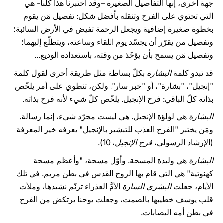
جهة أخرى، إنها التفاصيل الصغيرة –وقد اختبرنا هذا كلّنا- هي
التي تحتوي على الفرح وتنقله بأفضل شكل: تفصيل مَن يقوم
بخطوة صغيرة إضافية ويجعل الرحمة تفيض في الأرض السائبة؛
وتفصيل من يقرّر أن يجسّد يوم اللقاء وساعته، ويتطلّع إليهما؛
وتفصيل مَن يسمح بأن يؤخَذ من وقته، باستعداده الوديع...
قد تبدو كلمة
البشارة
بكلّ بساطة مثل طريقة أخرى لقول كلمة
"إنجيل"، "بشارة"، أو "خبر سار". ولكن، تنطوي على أمر يلخّص
بذاته كلّ الباقي: فرح الإنجيل. يلخّص كلّ شيء لأنه فرح بذاته.
البشارة
هي لؤلؤة الإنجيل. هي ليست مجرّد شيء، إنما رسالة.
ومَن يختبر "الفرح العذب للتبشير بالإنجيل" يعرفه خير المعرفة
(الإرشاد الرسولي،
فرح الإنجيل
، 10).
البشارة
هي وليدة المسحة. وأوّل مسحة، "وأعظم مسحة
كهنوتية" هي التي قام بها الروح القدس في بطن مريم. في تلك
الأيام، جعلت
البشرى السارة
الأمَّ العذراء ترنّم نشيدها، وملأت
قلب يوسف خطيبها بالصمت، وجعلت يوحنا يرتكض من الفرح
في بطن أمه اليصابات.