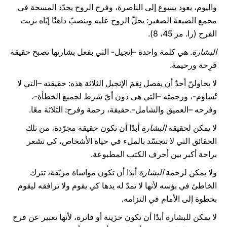
واليوم، يعود يسوع إلى الناصرة، وفرح الروح يجدّد المسحة في
مجمع الضيعة الصغير: يحلّ الروح عليه وينصبّ داهنًا إيّاه بزيت
الفرح (را. مز 45، 8).
البشارة
. هي كلمة واحدة –إنجيل- التي بفعل بشارتها تصبح حقيقة
فَرِحة ورحيمة.
لا يحاولنّ أحدٌ أن يفصل نِعَمَ الإنجيل الثلاثة هذه: حقيقته –التي لا
تُساوَم-، ورحمته –التي هي دون أيّ شرط لجميع الخطأة-،
وفرحه –العميق والشامل-.حقيقة، رحمة وفرح: الثلاثة معًا.
لا يمكن لحقيقة
البشارة
أبدًا أن تكون حقيقة مجرّدة، من تلك
الحقائق التي لا تتجسّد بالملء في حياة الأشخاص، كي تشعر
براحة أكبر بين أحرف الكتب المطبوعة.
ولا يمكن لرحمة
البشارة
أبدًا أن تكون مواساة مزيّفة، تترك
الخاطئ في بؤسه لأنها لا تمدّ له يدها كي يقوم ولا ترافقه ليقوم
بخطوة إلى الأمام في التزامه.
لا يمكن للبشارة أبدًا أن تكون حزينة أو فاترة، لأنها تعبير عن فرح