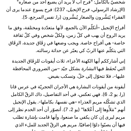
شخصيّ بالكامل: "فرح أب لا يريد أن يضيع أحد من صغاره"
(الإرشاد الرسولي،
فرح الإنجيل
، 237): فرح يسوع عندما يرى أن
الفقراء يُبَشَّرون والصغار يُبشَّرون (را.
نفس المرجع
، 5).
أفراح الإنجيل –أتكلّم الآن بالجمع، لأنها متعدّدة ومختلفة، وفق ما
يريد الروح أن يهب في كلّ زمن، ولكلّ شخص وفي كلّ ثقافة
خاصة- هي أفراح خاصة. ويجب وضعها في زِقَاق جديدة، الزِقَاق
التي يتكلّم عنها الربّ كي يعبّر عن حداثة رسالته.
إني أشارككم أيها الكهنة الأعزاء، ثلاث أيقونات للزِقَاق الجديدة
التي تُحفَظ فيها
البشارة
بشكل جيّد –من الضروري المحافظة
عليها-، فلا تتحوّل إلى خلّ، وتسكب بفيض.
أيقونة من أيقونات البشارة هي الأجران الحجريّة في عرس قانا
(را. يو 2، 6). فهي تعكس، في أحد التفاصيل، ذاك الزقّ الكامل
الذي تشكّله مريم العذراء –هي نفسها، بكاملها-. يقول الإنجيل
أنهم "مَلأُوها إِلى أَعْلاها" (يو 2، 7). أتصوّر أن أحد الخدم نظر إلى
مريم ليرى إن كان يكفي ما صنعوا، وأنها قامت بإشارة تطلب
فيها أن يصبّوا دلوًا إضافيّا. مريم هي الزقّ الجديد للملء الذي