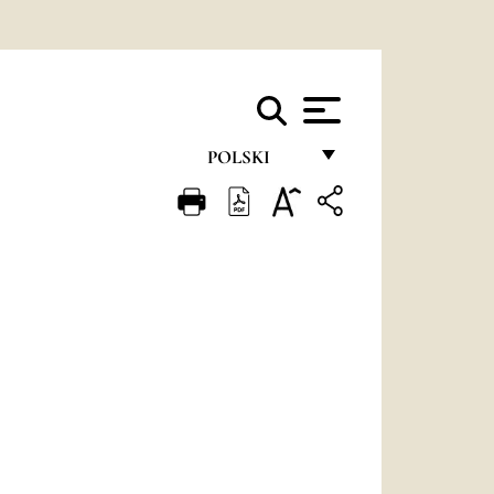
POLSKI
FRANÇAIS
ENGLISH
ITALIANO
PORTUGUÊS
ESPAÑOL
DEUTSCH
POLSKI