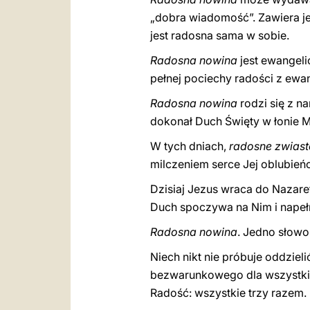
„dobra wiadomość”. Zawiera je
jest radosna sama w sobie.
Radosna nowina
jest ewangelic
pełnej pociechy radości z ewa
Radosna nowina
rodzi się z n
dokonał Duch Święty w łonie M
W tych dniach,
radosne zwias
milczeniem serce Jej oblubieńca
Dzisiaj Jezus wraca do Nazar
Duch spoczywa na Nim i napełn
Radosna nowina
. Jedno słowo 
Niech nikt nie próbuje oddzieli
bezwarunkowego dla wszystkich 
Radość: wszystkie trzy razem.