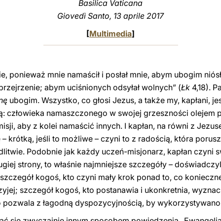
Basilica Vaticana
Giovedì Santo, 13 aprile 2017
[
Multimedia
]
, ponieważ mnie namaścił i posłał mnie, abym ubogim niós
przejrzenie; abym uciśnionych odsyłał wolnych” (
Łk
4,18). 
nę
ubogim. Wszystko, co głosi Jezus, a także my, kapłani, je
ą: człowieka namaszczonego w swojej grzeszności olejem
ji, aby z kolei namaścić innych. I kapłan, na równi z Jezu
– krótką, jeśli to możliwe – czyni to z radością, która porus
litwie. Podobnie jak każdy uczeń-misjonarz, kapłan czyni
iej strony, to właśnie najmniejsze szczegóły – doświadczyl
 szczegół kogoś, kto czyni mały krok ponad to, co konieczne,
czyjej; szczegół kogoś, kto postanawia i ukonkretnia, wyznac
to pozwala z łagodną dyspozycyjnością, by wykorzystywano
 się zwyczajnie innym sposobem powiedzenia „Ewangelia”