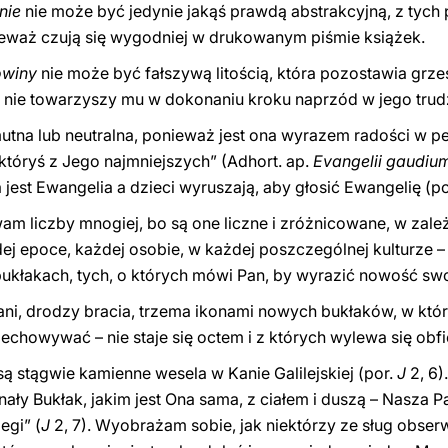
nie
nie może być jedynie jakąś prawdą abstrakcyjną, z tych p
onieważ czują się wygodniej w drukowanym piśmie książek.
owiny
nie może być fałszywą litością, która pozostawia grzes
 i nie towarzyszy mu w dokonaniu kroku naprzód w jego trud
na lub neutralna, ponieważ jest ona wyrazem radości w pełn
ł któryś z Jego najmniejszych” (Adhort. ap.
Evangelii gaudiu
jest Ewangelia a dzieci wyruszają, aby głosić Ewangelię (p
am liczby mnogiej, bo są one liczne i zróżnicowane, w zale
j epoce, każdej osobie, w każdej poszczególnej kulturze – 
ukłakach, tych, o których mówi Pan, by wyrazić nowość sw
łani, drodzy bracia, trzema ikonami nowych bukłaków, w któ
zechowywać – nie staje się octem i z których wylewa się obfi
są stągwie kamienne wesela w Kanie Galilejskiej (por.
J
2, 6)
ały Bukłak, jakim jest Ona sama, z ciałem i duszą – Nasza P
egi” (
J
2, 7). Wyobrażam sobie, jak niektórzy ze sług obser