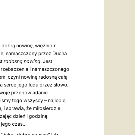
العربيّة
中文
LATINE
ł dobrą nowinę, więźniom
Pan, namaszczony przez Ducha
st
radosną nowiną
. Jest
 przebaczenia i namaszczonego
sem, czyni nowinę radosną całą
za serce jego ludu przez słowo,
 swoje przepowiadanie
iśmy tego wszyscy – najlepiej
 i sprawia, że miłosierdzie
zając dzień i godzinę
 jego czas…
 jako „dobra nowina” lub