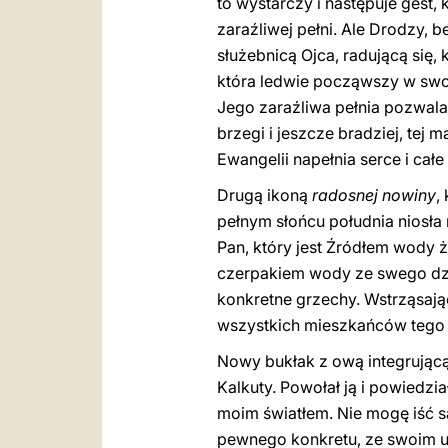
to wystarczy i następuje gest,
zaraźliwej pełni. Ale Drodzy
służebnicą Ojca, radującą się, 
która ledwie począwszy w swoi
Jego zaraźliwa pełnia pozwala
brzegi i jeszcze bradziej, tej 
Ewangelii napełnia serce i całe
Drugą ikoną
radosnej nowiny
,
pełnym słońcu południa niosła
Pan, który jest Źródłem wody ż
czerpakiem wody ze swego dzba
konkretne grzechy. Wstrząsając
wszystkich mieszkańców tego m
Nowy bukłak z ową integrującą
Kalkuty. Powołał ją i powiedzi
moim światłem. Nie mogę iść sa
pewnego konkretu, ze swoim u