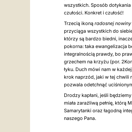
wszystkich. Sposób dotykania
czułości. Konkret i czułość!
Trzecią ikoną
radosnej nowiny
przyciąga wszystkich do siebi
którzy są bardzo biedni, inacz
pokorna: taka ewangelizacja 
integralnością prawdy, bo prawda
grzechem na krzyżu (por. 2Kor 5
łyku. Duch mówi nam w każdej
krok naprzód, jaki w tej chwi
pozwala odetchnąć uciśnionym
Drodzy kapłani, jeśli będziemy
miała zaraźliwą pełnię, którą 
Samarytanki oraz łagodną inte
naszego Pana.