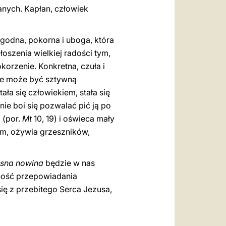
nych. Kapłan, człowiek
godna, pokorna i uboga, która
oszenia wielkiej radości tym,
korzenie. Konkretna, czuła i
Nie może być sztywną
tała się człowiekiem, stała się
 nie boi się pozwalać pić ją po
 (por.
Mt
10, 19) i oświeca mały
gim, ożywia grzeszników,
sna nowina
będzie w nas
etność przepowiadania
ię z przebitego Serca Jezusa,