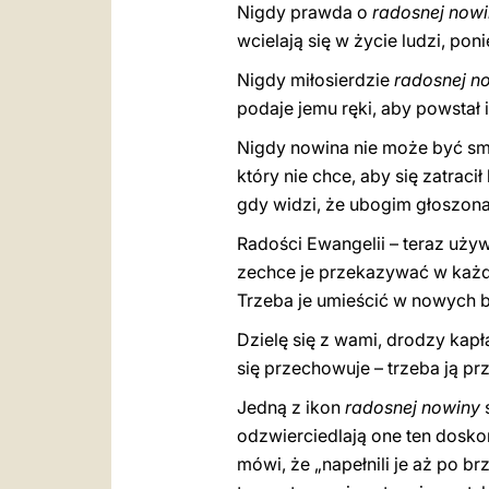
Nigdy prawda o
radosnej nowi
wcielają się w życie ludzi, p
Nigdy miłosierdzie
radosnej n
podaje jemu ręki, aby powstał
Nigdy nowina nie może być smut
który nie chce, aby się zatraci
gdy widzi, że ubogim głoszona 
Radości Ewangelii – teraz używ
zechce je przekazywać w każde
Trzeba je umieścić w nowych b
Dzielę się z wami, drodzy kap
się przechowuje – trzeba ją pr
Jedną z ikon
radosnej nowiny
odzwierciedlają one ten doskon
mówi, że „napełnili je aż po brz