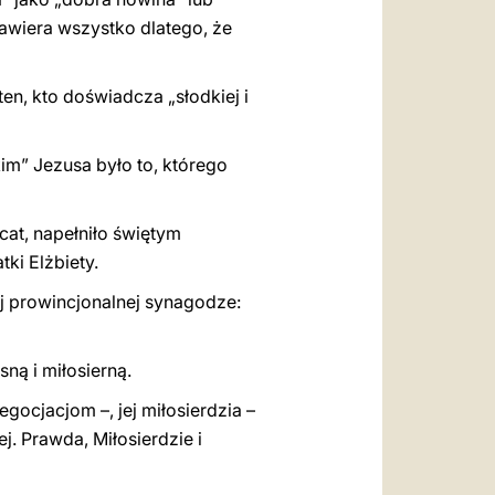
awiera wszystko dlatego, że
ten, kto doświadcza „słodkiej i
m” Jezusa było to, którego
at, napełniło świętym
tki Elżbiety.
j prowincjonalnej synagodze:
ną i miłosierną.
egocjacjom –, jej miłosierdzia –
. Prawda, Miłosierdzie i