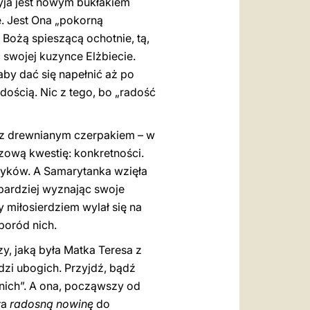
ryja jest nowym bukłakiem
. Jest Ona „pokorną
 Bożą spieszącą ochotnie, tą,
 swojej kuzynce Elżbiecie.
by dać się napełnić aż po
adością. Nic z tego, bo „radość
az z drewnianym czerpakiem – w
zową kwestię: konkretności.
 łyków. A Samarytanka wzięła
bardziej wyznając swoje
 miłosierdziem wylał się na
poród nich.
, jaką była Matka Teresa z
dzi ubogich. Przyjdź, bądź
 nich”. A ona, począwszy od
ła
radosną nowinę
do