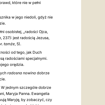
rawd, które nie w pełni
znika w jego niedoli, gdyż nie
zie.
i osobistej, „radości Ojca,
m
, 237): jest radością Jezusa,
or.
tamże
, 5).
żności od tego, jak Duch
są radościami specjalnymi.
ojego orędzia.
rych
radosna nowina
dobrze
cie.
. W jednym szczególe dobrze
ani, Maryja Panna. Ewangelia
wują Maryję, by zobaczyć, czy