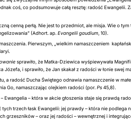
dnak coś, co podsumowuje całą resztę: radość Ewangelii. Z
zną cenną perłą. Nie jest to przedmiot, ale misja. Wie o tym 
ngelizowania” (Adhort. ap.
Evangelii gaudium
, 10).
amaszczenia. Pierwszym, „wielkim namaszczeniem kapłański
aryi.
towanie
sprawiło, że Matka-Dziewica wyśpiewywała Magnific
 Józefa, i sprawiło, że Jan skakał z radości w łonie swej ma
etu, a radość Ducha Świętego odnawia namaszczenie w małe
ia Go, namaszczając olejkiem radości (por.
Ps
45,8).
– Ewangelia – która w akcie głoszenia staje się prawdą rados
ć tych trzech łask Ewangelii: jej prawdy – która nie podlega n
grzeszników – oraz jej radości – wewnętrznej i integrującej