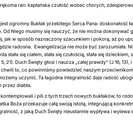
 rękoma ran: kapłańska czułość wobec chorych, zdesperowa
jest ogromny Bukłak przebitego Serca Pana: doskonałość ła
e. Od Niego musimy się nauczyć, że nie można dokonywać gł
ej, jak w sposób naznaczony szacunkiem i pokorą, aż po upo
będzie radosna. Ewangelizacja nie może być zarozumiała. 
 stała się ciałem, stała się czułością, stała się dzieckiem, s
, 21). Duch Święty głosi i naucza „całej prawdy” (J 16, 13), i
 chwili to, co powinniśmy powiedzieć naszym przeciwnikom
li możemy uczynić. Ta łagodna integralność daje radość ubo
 przez diabła.
 kontemplowali i pili z tych trzech nowych bukłaków, to
rado
Matka Boża przekazuje całą swoją istotą, integrującą konkr
gralność, z jaką Duch Święty nieustannie wypływa i wylewa s