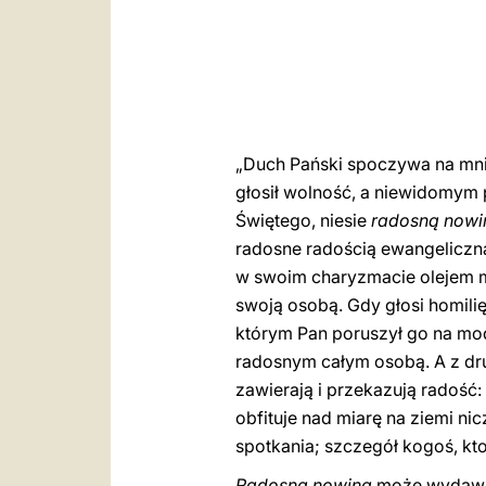
„Duch Pański spoczywa na mnie
głosił wolność, a niewidomym 
Świętego, niesie
radosną nowi
radosne radością ewangeliczn
w swoim charyzmacie olejem mis
swoją osobą. Gdy głosi homilię 
którym Pan poruszył go na mod
radosnym całym osobą. A z drug
zawierają i przekazują radość:
obfituje nad miarę na ziemi ni
spotkania; szczegół kogoś, k
Radosna nowina
może wydawać