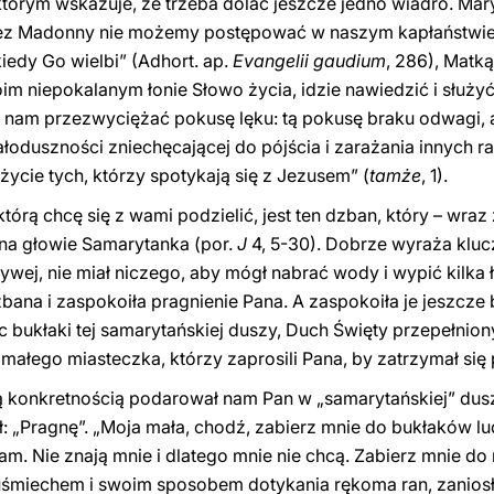
 którym wskazuje, że trzeba dolać jeszcze jedno wiadro. Ma
, bez Madonny nie możemy postępować w naszym kapłaństwie
kiedy Go wielbi” (Adhort. ap.
Evangelii gaudium
, 286), Matką
m niepokalanym łonie Słowo życia, idzie nawiedzić i służyć
 nam przezwyciężać pokusę lęku: tą pokusę braku odwagi, a
małoduszności zniechęcającej do pójścia i zarażania innych r
 życie tych, którzy spotykają się z Jezusem” (
tamże
, 1).
 którą chcę się z wami podzielić, jest ten dzban, który – wr
 na głowie Samarytanka (por.
J
4, 5-30). Dobrze wyraża kluc
ywej, nie miał niczego, aby mógł nabrać wody i wypić kilka
na i zaspokoiła pragnienie Pana. A zaspokoiła je jeszcze 
 bukłaki tej samarytańskiej duszy, Duch Święty przepełniony
ałego miasteczka, którzy zaprosili Pana, by zatrzymał się 
 konkretnością podarował nam Pan w „samarytańskiej” duszy
ał: „Pragnę”. „Moja mała, chodź, zabierz mnie do bukłaków lu
m. Nie znają mnie i dlatego mnie nie chcą. Zabierz mnie do
śmiechem i swoim sposobem dotykania rękoma ran, zanios