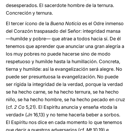
desesperados. El sacerdote hombre de la ternura.
Concreción y ternura.
El tercer ícono de la
Buena Noticia
es el Odre inmenso
del Corazón traspasado del Señor: integridad mansa
—humilde y pobre— que atrae a todos hacia sí. De él
tenemos que aprender que anunciar una gran alegría a
los muy pobres no puede hacerse sino de modo
respetuoso y humilde hasta la humillación. Concreta,
tierna y humilde: así la evangelización será alegre. No
puede ser presuntuosa la evangelización. No puede
ser rígida la integridad de la verdad, porque la verdad
se ha hecho carne, se ha hecho ternura, se ha hecho
niño, se ha hecho hombre, se ha hecho pecado en cruz
(cf.
2 Co
5,21). El Espíritu anuncia y enseña «toda la
verdad» (
Jn
16,13) y no teme hacerla beber a sorbos.
El Espíritu nos dice en cada momento lo que tenemos
que decir a nuestros adversarios (cf.
Mt
10,19) e