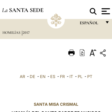
La
SANTA SEDE
ESPAÑOL
HOMILÍAS
2017
FRANÇAIS
ENGLISH
ITALIANO
PORTUGUÊS
ESPAÑOL
AR
-
DE
-
EN
-
ES
-
FR
-
IT
-
PL
-
PT
DEUTSCH
POLSKI
العربيّة
SANTA MISA CRISMAL
中文