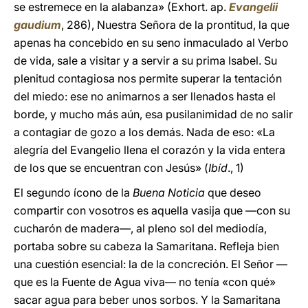
se estremece en la alabanza» (Exhort. ap.
Evangelii
gaudium
, 286), Nuestra Señora de la prontitud, la que
apenas ha concebido en su seno inmaculado al Verbo
de vida, sale a visitar y a servir a su prima Isabel. Su
plenitud contagiosa nos permite superar la tentación
del miedo: ese no animarnos a ser llenados hasta el
borde, y mucho más aún, esa pusilanimidad de no salir
a contagiar de gozo a los demás. Nada de eso: «La
alegría del Evangelio llena el corazón y la vida entera
de los que se encuentran con Jesús» (
Ibíd
., 1)
El segundo ícono de la
Buena Noticia
que deseo
compartir con vosotros es aquella vasija que —con su
cucharón de madera—, al pleno sol del mediodía,
portaba sobre su cabeza la Samaritana. Refleja bien
una cuestión esencial: la de la concreción. El Señor —
que es la Fuente de Agua viva— no tenía «con qué»
sacar agua para beber unos sorbos. Y la Samaritana