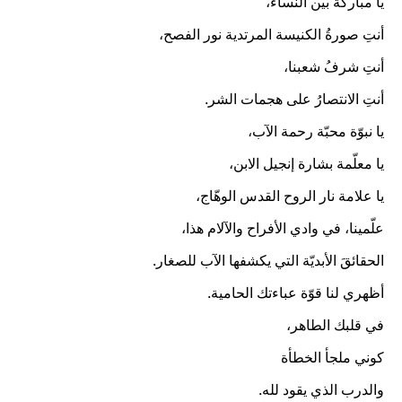
يا مباركة بين النساء،
أنتِ صورةُ الكنيسة المرتدية نور الفصح،
أنتِ شرفُ شعبنا،
أنتِ الانتصارُ على هجمات الشر.
يا نبوّة محبّة رحمة الآب،
يا معلّمة بشارة إنجيل الابن،
يا علامة نار الروح القدس الوهّاج،
علّمينا، في وادي الأفراح والآلام هذا،
الحقائقَ الأبديّة التي يكشفها الآب للصغار.
أظهري لنا قوّة عباءتك الحامية.
في قلبك الطاهر،
كوني ملجأ الخطأة
والدرب الذي يقود لله.