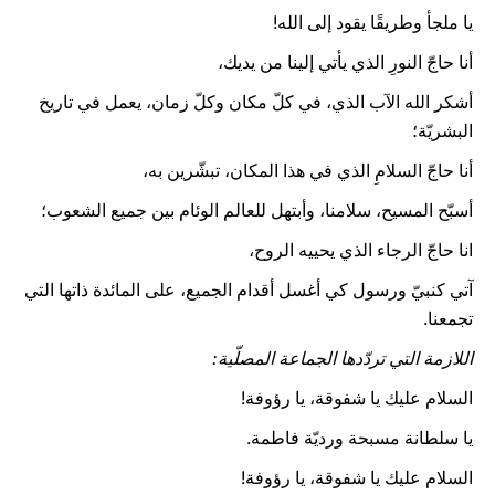
يا ملجأ وطريقًا يقود إلى الله!
أنا حاجّ النورِ الذي يأتي إلينا من يديك،
أشكر الله الآب الذي، في كلّ مكان وكلّ زمان، يعمل في تاريخ
البشريّة؛
أنا حاجّ السلامِ الذي في هذا المكان، تبشّرين به،
أسبّح المسيح، سلامنا، وأبتهل للعالم الوئام بين جميع الشعوب؛
انا حاجّ الرجاء الذي يحييه الروح،
آتي كنبيّ ورسول كي أغسل أقدام الجميع، على المائدة ذاتها التي
تجمعنا.
اللازمة التي تردّدها الجماعة المصلّية:
السلام عليك يا شفوقة، يا رؤوفة!
يا سلطانة مسبحة ورديّة فاطمة.
السلام عليك يا شفوقة، يا رؤوفة!