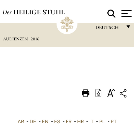
Der
HEILIGE STUHL
DEUTSCH
AUDIENZEN
2016
FRANÇAIS
ENGLISH
ITALIANO
PORTUGUÊS
ESPAÑOL
DEUTSCH
POLSKI
العربيّة
AR
-
DE
-
EN
-
ES
-
FR
-
HR
-
IT
-
PL
-
PT
中文