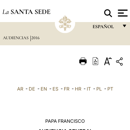
La
SANTA SEDE
ESPAÑOL
AUDIENCIAS
2016
FRANÇAIS
ENGLISH
ITALIANO
PORTUGUÊS
ESPAÑOL
AR
-
DE
-
EN
-
ES
-
FR
-
HR
-
IT
-
PL
-
PT
DEUTSCH
POLSKI
العربيّة
PAPA FRANCISCO
中文