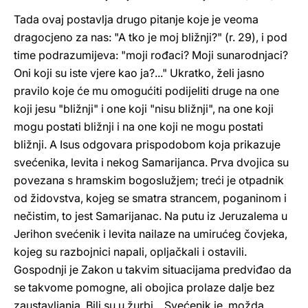
Tada ovaj postavlja drugo pitanje koje je veoma
dragocjeno za nas: "A tko je moj bližnji?" (r. 29), i pod
time podrazumijeva: "moji rođaci? Moji sunarodnjaci?
Oni koji su iste vjere kao ja?..." Ukratko, želi jasno
pravilo koje će mu omogućiti podijeliti druge na one
koji jesu "bližnji" i one koji "nisu bližnji", na one koji
mogu postati bližnji i na one koji ne mogu postati
bližnji. A Isus odgovara prispodobom koja prikazuje
svećenika, levita i nekog Samarijanca. Prva dvojica su
povezana s hramskim bogoslužjem; treći je otpadnik
od židovstva, kojeg se smatra strancem, poganinom i
nečistim, to jest Samarijanac. Na putu iz Jeruzalema u
Jerihon svećenik i levita nailaze na umirućeg čovjeka,
kojeg su razbojnici napali, opljačkali i ostavili.
Gospodnji je Zakon u takvim situacijama predviđao da
se takvome pomogne, ali obojica prolaze dalje bez
zaustavljanja. Bili su u žurbi... Svećenik je, možda,