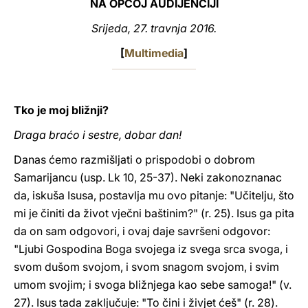
NA OPĆOJ AUDIJENCIJI
LATINE
Srijeda, 27. travnja 2016.
[
Multimedia
]
Tko je moj bližnji?
Draga braćo i sestre, dobar dan!
Danas ćemo razmišljati o prispodobi o dobrom
Samarijancu (usp. Lk 10, 25-37). Neki zakonoznanac
da, iskuša Isusa, postavlja mu ovo pitanje: "Učitelju, što
mi je činiti da život vječni baštinim?" (r. 25). Isus ga pita
da on sam odgovori, i ovaj daje savršeni odgovor:
"Ljubi Gospodina Boga svojega iz svega srca svoga, i
svom dušom svojom, i svom snagom svojom, i svim
umom svojim; i svoga bližnjega kao sebe samoga!" (v.
27). Isus tada zaključuje: "To čini i živjet ćeš" (r. 28).