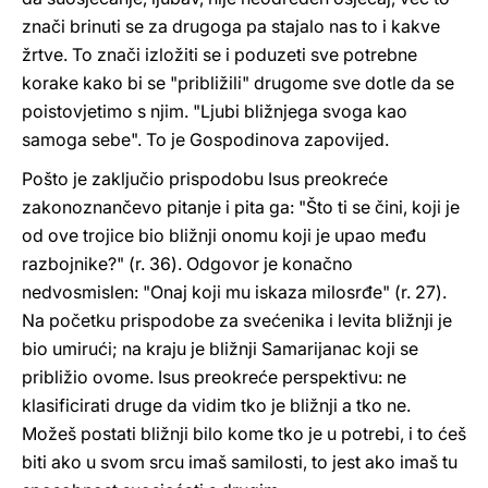
znači brinuti se za drugoga pa stajalo nas to i kakve
žrtve. To znači izložiti se i poduzeti sve potrebne
korake kako bi se "približili" drugome sve dotle da se
poistovjetimo s njim. "Ljubi bližnjega svoga kao
samoga sebe". To je Gospodinova zapovijed.
Pošto je zaključio prispodobu Isus preokreće
zakonoznančevo pitanje i pita ga: "Što ti se čini, koji je
od ove trojice bio bližnji onomu koji je upao među
razbojnike?" (r. 36). Odgovor je konačno
nedvosmislen: "Onaj koji mu iskaza milosrđe" (r. 27).
Na početku prispodobe za svećenika i levita bližnji je
bio umirući; na kraju je bližnji Samarijanac koji se
približio ovome. Isus preokreće perspektivu: ne
klasificirati druge da vidim tko je bližnji a tko ne.
Možeš postati bližnji bilo kome tko je u potrebi, i to ćeš
biti ako u svom srcu imaš samilosti, to jest ako imaš tu