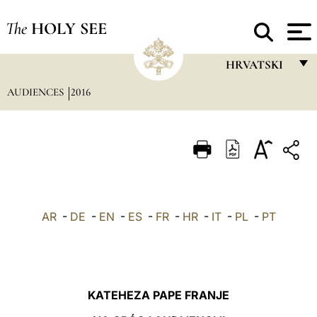
The
HOLY SEE
HRVATSKI
AUDIENCES
2016
FRANÇAIS
ENGLISH
ITALIANO
PORTUGUÊS
ESPAÑOL
AR
-
DE
-
EN
-
ES
-
FR
-
HR
-
IT
-
PL
-
PT
DEUTSCH
POLSKI
العربيّة
KATEHEZA PAPE FRANJE
中文