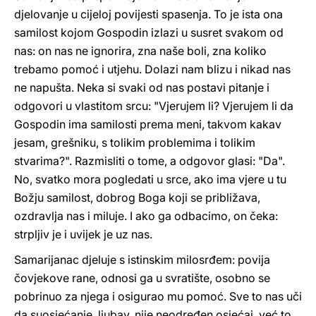
djelovanje u cijeloj povijesti spasenja. To je ista ona
samilost kojom Gospodin izlazi u susret svakom od
nas: on nas ne ignorira, zna naše boli, zna koliko
trebamo pomoć i utjehu. Dolazi nam blizu i nikad nas
ne napušta. Neka si svaki od nas postavi pitanje i
odgovori u vlastitom srcu: "Vjerujem li? Vjerujem li da
Gospodin ima samilosti prema meni, takvom kakav
jesam, grešniku, s tolikim problemima i tolikim
stvarima?". Razmisliti o tome, a odgovor glasi: "Da".
No, svatko mora pogledati u srce, ako ima vjere u tu
Božju samilost, dobrog Boga koji se približava,
ozdravlja nas i miluje. I ako ga odbacimo, on čeka:
strpljiv je i uvijek je uz nas.
Samarijanac djeluje s istinskim milosrđem: povija
čovjekove rane, odnosi ga u svratište, osobno se
pobrinuo za njega i osigurao mu pomoć. Sve to nas uči
da suosjećanje, ljubav, nije neodređen osjećaj, već to