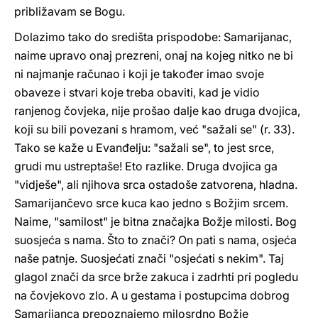
približavam se Bogu.
Dolazimo tako do središta prispodobe: Samarijanac,
naime upravo onaj prezreni, onaj na kojeg nitko ne bi
ni najmanje računao i koji je također imao svoje
obaveze i stvari koje treba obaviti, kad je vidio
ranjenog čovjeka, nije prošao dalje kao druga dvojica,
koji su bili povezani s hramom, već "sažali se" (r. 33).
Tako se kaže u Evanđelju: "sažali se", to jest srce,
grudi mu ustreptaše! Eto razlike. Druga dvojica ga
"vidješe", ali njihova srca ostadoše zatvorena, hladna.
Samarijančevo srce kuca kao jedno s Božjim srcem.
Naime, "samilost" je bitna značajka Božje milosti. Bog
suosjeća s nama. Što to znači? On pati s nama, osjeća
naše patnje. Suosjećati znači "osjećati s nekim". Taj
glagol znači da srce brže zakuca i zadrhti pri pogledu
na čovjekovo zlo. A u gestama i postupcima dobrog
Samarijanca prepoznajemo milosrdno Božje