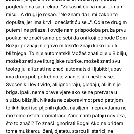
pogledao na sat i rekao: "Zakasnit ću na misu... imam
misu". A drugi je rekao: "Ne znam da li mi zakon to
dopušta, jer ima krvi i onečistit ću se...". Odlaze drugim
putem i ne prilaze. I ovdje nam prispodoba pruža prvu
pouku: ne znači samo po sebi da oni koji pohode Dom
Božji i poznaju njegovo milosrđe znaju kako ljubiti
bližnjega. To nije automatski! Možeš znati cijelu Bibliju,
možeš znati sve liturgijske rubrike, možeš znati svu
teologiju, ali znati ne znači automatski i ljubiti: ljubav
ima drugi put, potrebno je znanje, ali i nešto više...
Svećenik i levit vide, ali ignoriraju; gledaju, ali ih nije
briga. Ipak, nema prave vjere ako se ne pretvara u
službu bližnjih. Nikada ne zaboravimo: pred patnjom
tolikih ljudi iscrpljenih glađu, nasiljem i nepravdama ne
možemo ostati promatrači. Zanemariti patnju čovjeka,
što to znači? To znači ignorirati Boga! Ako ne priđem
tome muškarcu, ženi, djetetu, starcu ili starici, ne