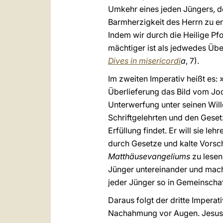
Umkehr eines jeden Jüngers, de
Barmherzigkeit des Herrn zu en
Indem wir durch die Heilige Pfo
mächtiger ist als jedwedes Übel
Dives in misericordi
a
, 7).
Im zweiten Imperativ heißt es
Überlieferung das Bild vom Jo
Unterwerfung unter seinen Wil
Schriftgelehrten und den Geset
Erfüllung findet. Er will sie l
durch Gesetze und kalte Vorschr
Matthäusevangeliums
zu lesen
Jünger untereinander und mach
jeder Jünger so in Gemeinscha
Daraus folgt der dritte Imperat
Nachahmung vor Augen. Jesus ist