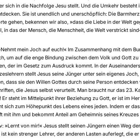
r sich in die Nachfolge Jesu stellt. Und die Umkehr besteht 
tdecken. Sie ist unendlich und unerschöpflich: Die Barmherzi
rte gehen, bekennen wir also, »dass die Liebe in der Welt ge
, in das der Mensch, die Menschheit, die Welt verstrickt sind
: »Nehmt mein Joch auf euch!« Im Zusammenhang mit dem Bun
ch, um auf die enge Bindung zwischen dem Volk und Gott zu v
len, der im Gesetz zum Ausdruck kommt. In der Auseinander
zeslehrern stellt Jesus seine Jünger unter sein eigenes Joch
ehren, dass sie den Willen Gottes durch seine Person entdecken
iften, die Jesus selbst verurteilt. Man braucht nur das 23. K
! Er steht im Mittelpunkt ihrer Beziehung zu Gott, er ist im 
t sich zum Höhepunkt des Lebens eines jeden. Indem er das 
ft mit ihm und bekommt Anteil am Geheimnis seines Kreuzes
iv: »Lernt von mir!« Jesus stellt seinen Jüngern einen Weg de
 kein strenger Lehrer, der anderen Lasten auferlegt, die er s