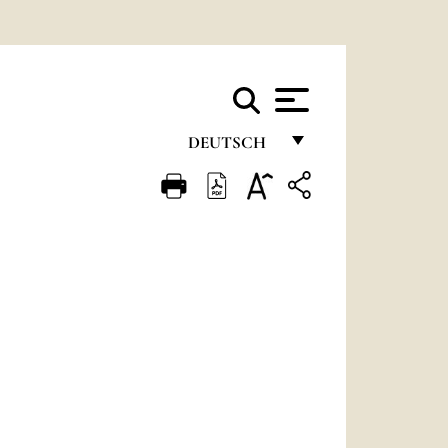
DEUTSCH
FRANÇAIS
ENGLISH
ITALIANO
PORTUGUÊS
ESPAÑOL
DEUTSCH
POLSKI