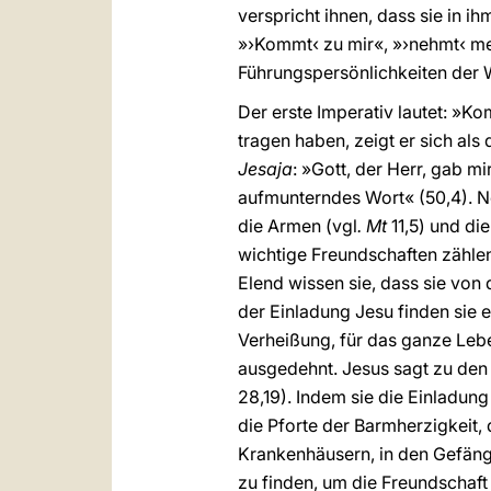
verspricht ihnen, dass sie in i
»›Kommt‹ zu mir«, »›nehmt‹ mei
Führungspersönlichkeiten der W
Der erste Imperativ lautet: »K
tragen haben, zeigt er sich als
Jesaja
: »Gott, der Herr, gab m
aufmunterndes Wort« (50,4). N
die Armen (vgl
. Mt
11,5) und di
wichtige Freundschaften zählen
Elend wissen sie, dass sie von
der Einladung Jesu finden sie 
Verheißung, für das ganze Leb
ausgedehnt. Jesus sagt zu den
28,19). Indem sie die Einladung
die Pforte der Barmherzigkeit, d
Krankenhäusern, in den Gefäng
zu finden, um die Freundschaft