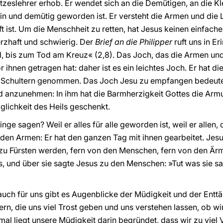
tzeslehrer erhob. Er wendet sich an die Demütigen, an die Kl
ein und demütig geworden ist. Er versteht die Armen und die 
ist. Um die Menschheit zu retten, hat Jesus keinen einfache
rzhaft und schwierig. Der
Brief an die Philipper
ruft uns in E
 bis zum Tod am Kreuz« (2,8). Das Joch, das die Armen und 
r ihnen getragen hat: daher ist es ein leichtes Joch. Er hat
 Schultern genommen. Das Joch Jesu zu empfangen bedeutet 
anzunehmen: In ihm hat die Barmherzigkeit Gottes die Armu
lichkeit des Heils geschenkt.
ge sagen? Weil er alles für alle geworden ist, weil er allen, 
den Armen: Er hat den ganzen Tag mit ihnen gearbeitet. Jesus
 zu Fürsten werden, fern von den Menschen, fern von den Ärms
s, und über sie sagte Jesus zu den Menschen: »Tut was sie sa
uch für uns gibt es Augenblicke der Müdigkeit und der Entt
rn, die uns viel Trost geben und uns verstehen lassen, ob wir
al liegt unsere Müdigkeit darin begründet, dass wir zu viel 