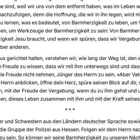
e sind, weil wir uns von dem entfernt haben, was im Leben wir
achzufolgen, denn die Hoffnung, die wir in ihn legen, wird n
zu lernen, was es bedeutet, von Barmherzigkeit zu leben, u
eben, um Werkzeuge der Barmherzigkeit zu sein: Von Barmherz
igkeit Jesu braucht, und wenn wir spüren, dass wir Vergebun
über anderen.
us gerichtet halten, verstehen wir, wie lang der Weg ist, de
ie Freude zu wissen, dass wir mit ihm unterwegs sind und dass 
ie Freude nicht nehmen, Jünger des Herrn zu sein. »Aber Vate
Herrn anblicken, öffne dein Herz, spüre seinen Blick auf dir,
ein, mit der Freude der Vergebung, wenn du zu ihm gehst und
ben, dieses Leben zusammen mit ihm und mit der Kraft seines
* * *
er und Schwestern aus den Ländern deutscher Sprache sowie
die Gruppe der Polizei aus Hessen. Folgen wir dem Herrn nac
u sein. So können wir seine Barmherzigkeit zu unseren Näch