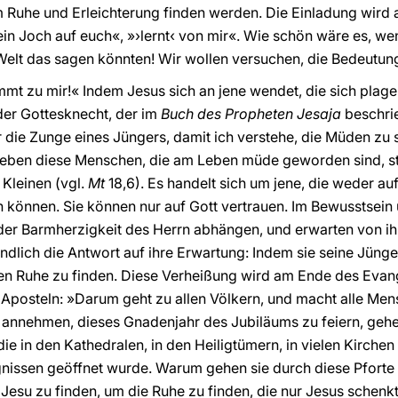
hm Ruhe und Erleichterung finden werden. Die Einladung wird al
n Joch auf euch«, »›lernt‹ von mir«. Wie schön wäre es, wen
elt das sagen könnten! Wir wollen versuchen, die Bedeutung
ommt zu mir!« Indem Jesus sich an jene wendet, die sich pla
 der Gottesknecht, der im
Buch des Propheten Jesaja
beschrie
ir die Zunge eines Jüngers, damit ich verstehe, die Müden zu 
eben diese Menschen, die am Leben müde geworden sind, ste
e Kleinen (vgl.
Mt
18,6). Es handelt sich um jene, die weder au
 können. Sie können nur auf Gott vertrauen. Im Bewusstsein 
 der Barmherzigkeit des Herrn abhängen, und erwarten von ihm
endlich die Antwort auf ihre Erwartung: Indem sie seine Jüng
en Ruhe zu finden. Diese Verheißung wird am Ende des Evang
 Aposteln: »Darum geht zu allen Völkern, und macht alle Me
 annehmen, dieses Gnadenjahr des Jubiläums zu feiern, gehen 
ie in den Kathedralen, in den Heiligtümern, in vielen Kirchen 
nissen geöffnet wurde. Warum gehen sie durch diese Pforte
 Jesu zu finden, um die Ruhe zu finden, die nur Jesus schenk