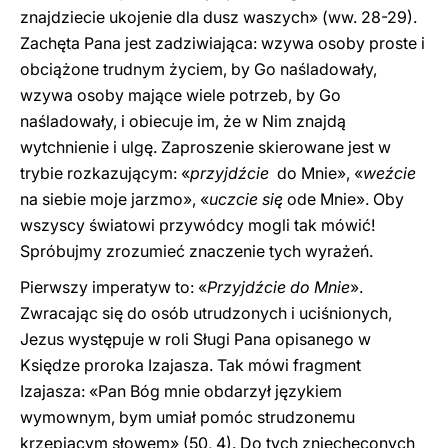
znajdziecie ukojenie dla dusz waszych» (ww. 28-29).
Zachęta Pana jest zadziwiająca: wzywa osoby proste i
obciążone trudnym życiem, by Go naśladowały,
wzywa osoby mające wiele potrzeb, by Go
naśladowały, i obiecuje im, że w Nim znajdą
wytchnienie i ulgę. Zaproszenie skierowane jest w
trybie rozkazującym: «
przyjdźcie
do Mnie», «
weźcie
na siebie moje jarzmo», «
uczcie się
ode Mnie». Oby
wszyscy światowi przywódcy mogli tak mówić!
Spróbujmy zrozumieć znaczenie tych wyrażeń.
Pierwszy imperatyw to: «
Przyjdźcie do Mnie
».
Zwracając się do osób utrudzonych i uciśnionych,
Jezus występuje w roli Sługi Pana opisanego w
Księdze proroka Izajasza. Tak mówi fragment
Izajasza: «Pan Bóg mnie obdarzył językiem
wymownym, bym umiał pomóc strudzonemu
krzepiącym słowem» (50, 4). Do tych zniechęconych