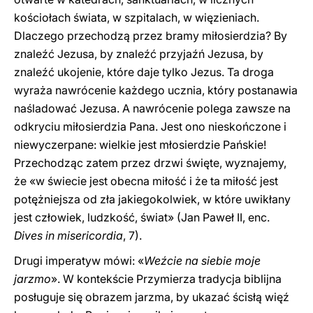
kościołach świata, w szpitalach, w więzieniach.
Dlaczego przechodzą przez bramy miłosierdzia? By
znaleźć Jezusa, by znaleźć przyjaźń Jezusa, by
znaleźć ukojenie, które daje tylko Jezus. Ta droga
wyraża nawrócenie każdego ucznia, który postanawia
naśladować Jezusa. A nawrócenie polega zawsze na
odkryciu miłosierdzia Pana. Jest ono nieskończone i
niewyczerpane: wielkie jest młosierdzie Pańskie!
Przechodząc zatem przez drzwi święte, wyznajemy,
że «w świecie jest obecna miłość i że ta miłość jest
potężniejsza od zła jakiegokolwiek, w które uwikłany
jest człowiek, ludzkość, świat» (Jan Paweł II, enc.
Dives in misericordia
, 7).
Drugi imperatyw mówi: «
Weźcie na siebie moje
jarzmo
». W kontekście Przymierza tradycja biblijna
posługuje się obrazem jarzma, by ukazać ścisłą więź