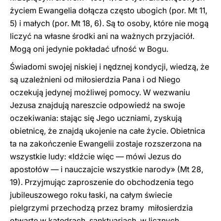
życiem Ewangelia dołącza często ubogich (por. Mt 11,
5) i małych (por. Mt 18, 6). Są to osoby, które nie mogą
liczyć na własne środki ani na ważnych przyjaciół.
Mogą oni jedynie pokładać ufność w Bogu.
Świadomi swojej niskiej i nędznej kondycji, wiedzą, że
są uzależnieni od miłosierdzia Pana i od Niego
oczekują jedynej możliwej pomocy. W wezwaniu
Jezusa znajdują nareszcie odpowiedź na swoje
oczekiwania: stając się Jego uczniami, zyskują
obietnicę, że znajdą ukojenie na całe życie. Obietnica
ta na zakończenie Ewangelii zostaje rozszerzona na
wszystkie ludy: «Idźcie więc — mówi Jezus do
apostołów — i nauczajcie wszystkie narody» (Mt 28,
19). Przyjmując zaproszenie do obchodzenia tego
jubileuszowego roku łaski, na całym świecie
pielgrzymi przechodzą przez bramy miłosierdzia
otwarte w katedrach, sanktuariach, w licznych