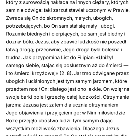
który z surowością nakłada na innych ciężary, których
sam nie dźwiga: taki zarzut stawiał uczonym w Prawie.
Zwraca się On do skromnych, małych, ubogich,
potrzebujących, bo On sam stał się mały i ubogi.
Rozumie biednych i cierpiących, bo sam jest biedny i
doznał bólu. Jezus, aby zbawić ludzkość nie poszedł
łatwą drogą; przeciwnie, Jego droga była bolesna i
trudna. Jak przypomina List do Filipian: «Uniżył
samego siebie, stając się posłusznym aż do śmierci —
i to śmierci krzyżowej» (2, 8). Jarzmo dźwigane przez
ubogich i uciśnionych jest tym samym jarzmem, które
przedtem nosił On: dlatego jest ono lekkie. On wziął na
swoje barki bóle i grzechy całej ludzkości. Otrzymanie
jarzma Jezusa jest zatem dla ucznia otrzymaniem
Jego objawienia i przyjęciem go: w Nim miłosierdzie
Boże przejęło ubóstwo ludzi, tym samym dając
wszystkim możliwość zbawienia. Dlaczego Jezus