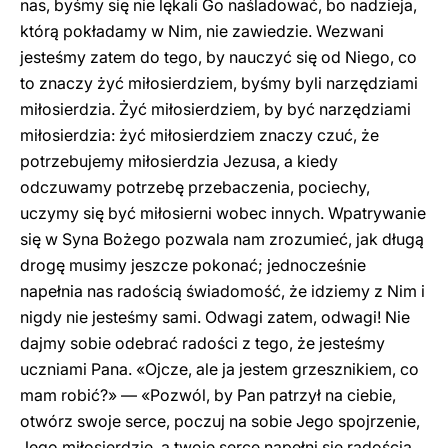
nas, byśmy się nie lękali Go naśladować, bo nadzieja,
którą pokładamy w Nim, nie zawiedzie. Wezwani
jesteśmy zatem do tego, by nauczyć się od Niego, co
to znaczy żyć miłosierdziem, byśmy byli narzędziami
miłosierdzia. Żyć miłosierdziem, by być narzędziami
miłosierdzia: żyć miłosierdziem znaczy czuć, że
potrzebujemy miłosierdzia Jezusa, a kiedy
odczuwamy potrzebę przebaczenia, pociechy,
uczymy się być miłosierni wobec innych. Wpatrywanie
się w Syna Bożego pozwala nam zrozumieć, jak długą
drogę musimy jeszcze pokonać; jednocześnie
napełnia nas radością świadomość, że idziemy z Nim i
nigdy nie jesteśmy sami. Odwagi zatem, odwagi! Nie
dajmy sobie odebrać radości z tego, że jesteśmy
uczniami Pana. «Ojcze, ale ja jestem grzesznikiem, co
mam robić?» — «Pozwól, by Pan patrzył na ciebie,
otwórz swoje serce, poczuj na sobie Jego spojrzenie,
Jego miłosierdzie, a twoje serce napełni się radością,