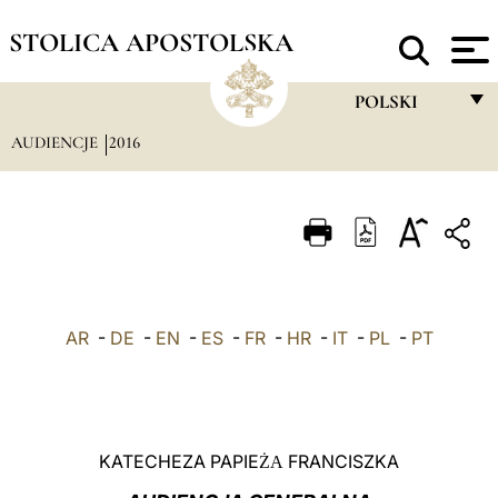
STOLICA APOSTOLSKA
POLSKI
AUDIENCJE
2016
FRANÇAIS
ENGLISH
ITALIANO
PORTUGUÊS
ESPAÑOL
AR
-
DE
-
EN
-
ES
-
FR
-
HR
-
IT
-
PL
-
PT
DEUTSCH
POLSKI
العربيّة
KATECHEZA PAPIE
FRANCISZKA
ŻA
中文