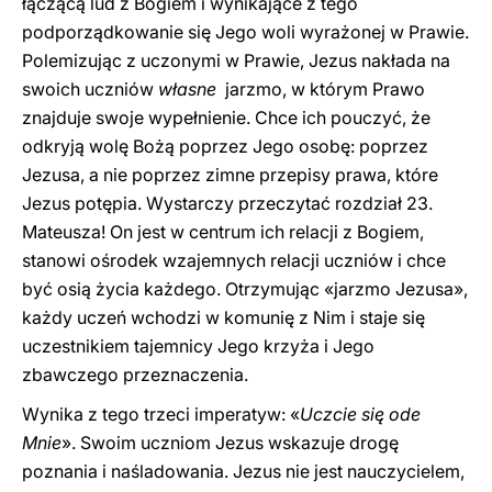
łączącą lud z Bogiem i wynikające z tego
podporządkowanie się Jego woli wyrażonej w Prawie.
Polemizując z uczonymi w Prawie, Jezus nakłada na
swoich uczniów
własne
jarzmo, w którym Prawo
znajduje swoje wypełnienie. Chce ich pouczyć, że
odkryją wolę Bożą poprzez Jego osobę: poprzez
Jezusa, a nie poprzez zimne przepisy prawa, które
Jezus potępia. Wystarczy przeczytać rozdział 23.
Mateusza! On jest w centrum ich relacji z Bogiem,
stanowi ośrodek wzajemnych relacji uczniów i chce
być osią życia każdego. Otrzymując «jarzmo Jezusa»,
każdy uczeń wchodzi w komunię z Nim i staje się
uczestnikiem tajemnicy Jego krzyża i Jego
zbawczego przeznaczenia.
Wynika z tego trzeci imperatyw: «
Uczcie się ode
Mnie
». Swoim uczniom Jezus wskazuje drogę
poznania i naśladowania. Jezus nie jest nauczycielem,