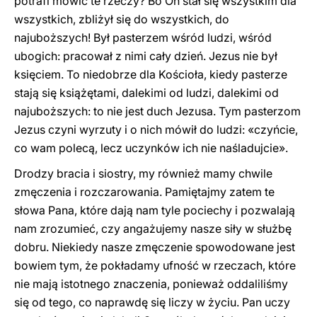
potrafi mówić te rzeczy? Bo On stał się wszystkim dla
wszystkich, zbliżył się do wszystkich, do
najuboższych! Był pasterzem wśród ludzi, wśród
ubogich: pracował z nimi cały dzień. Jezus nie był
księciem. To niedobrze dla Kościoła, kiedy pasterze
stają się książętami, dalekimi od ludzi, dalekimi od
najuboższych: to nie jest duch Jezusa. Tym pasterzom
Jezus czyni wyrzuty i o nich mówił do ludzi: «czyńcie,
co wam polecą, lecz uczynków ich nie naśladujcie».
Drodzy bracia i siostry, my również mamy chwile
zmęczenia i rozczarowania. Pamiętajmy zatem te
słowa Pana, które dają nam tyle pociechy i pozwalają
nam zrozumieć, czy angażujemy nasze siły w służbę
dobru. Niekiedy nasze zmęczenie spowodowane jest
bowiem tym, że pokładamy ufność w rzeczach, które
nie mają istotnego znaczenia, ponieważ oddaliliśmy
się od tego, co naprawdę się liczy w życiu. Pan uczy