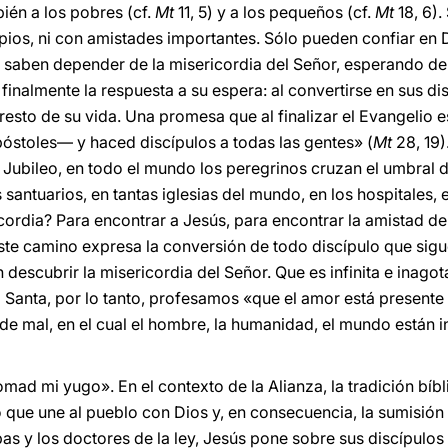
én a los pobres (cf.
Mt
11, 5) y a los pequeños (cf.
Mt
18, 6).
ios, ni con amistades importantes. Sólo pueden confiar en 
 saben depender de la misericordia del Señor, esperando de É
finalmente la respuesta a su espera: al convertirse en sus d
esto de su vida. Una promesa que al finalizar el Evangelio e
póstoles— y haced discípulos a todas las gentes» (
Mt
28, 19)
 Jubileo, en todo el mundo los peregrinos cruzan el umbral d
s santuarios, en tantas iglesias del mundo, en los hospitales, 
cordia? Para encontrar a Jesús, para encontrar la amistad de
te camino expresa la conversión de todo discípulo que sigue
descubrir la misericordia del Señor. Que es infinita e inagot
ta Santa, por lo tanto, profesamos «que el amor está present
e mal, en el cual el hombre, la humanidad, el mundo están in
mad mi yugo». En el contexto de la Alianza, la tradición bíbl
o que une al pueblo con Dios y, en consecuencia, la sumisión
as y los doctores de la ley, Jesús pone sobre sus discípulos 