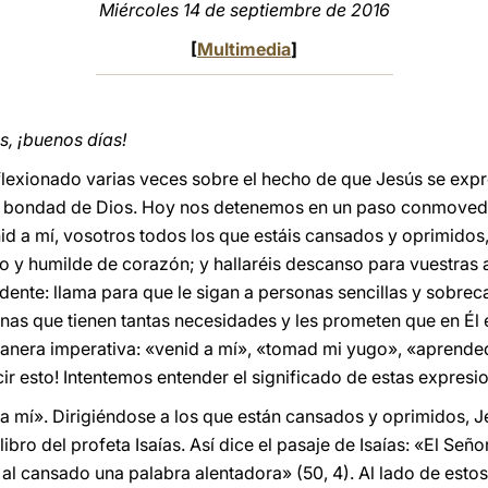
Miércoles 14 de septiembre de 2016
[
Multimedia
]
, ¡buenos días!
lexionado varias veces sobre el hecho de que Jesús se expr
la bondad de Dios. Hoy nos detenemos en un paso conmovedo
nid a mí, vosotros todos los que estáis cansados y oprimidos
 y humilde de corazón; y hallaréis descanso para vuestras a
dente: llama para que le sigan a personas sencillas y sobreca
onas que tienen tantas necesidades y les prometen que en Él 
 manera imperativa: «venid a mí», «tomad mi yugo», «aprended
ir esto! Intentemos entender el significado de estas expresi
 a mí». Dirigiéndose a los que están cansados y oprimidos, 
 libro del profeta Isaías. Así dice el pasaje de Isaías: «El S
al cansado una palabra alentadora» (50, 4). Al lado de estos