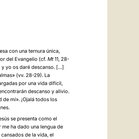
العربيّة
中文
LATINE
esa con una ternura única,
r del Evangelio (cf.
Mt
11, 28-
, y yo os daré descanso. […]
lmas» (vv. 28-29). La
rgadas por una vida difícil,
encontrarán descanso y alivio.
 de mí». ¡Ojalá todos los
ones.
Jesús se presenta como el
eñor me ha dado una lengua de
 cansados de la vida, el