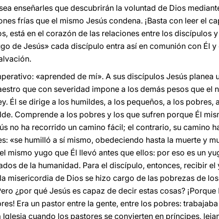
sea enseñarles que descubrirán la voluntad de Dios mediant
ones frías que el mismo Jesús condena. ¡Basta con leer el cap
s, está en el corazón de las relaciones entre los discípulos y
go de Jesús» cada discípulo entra así en comunión con Él y 
alvación.
mperativo: «aprended de mí». A sus discípulos Jesús planea
aestro que con severidad impone a los demás pesos que el no
ey. Él se dirige a los humildes, a los pequeños, a los pobres,
de. Comprende a los pobres y los que sufren porque Él mism
s no ha recorrido un camino fácil; el contrario, su camino h
ses: «se humilló a sí mismo, obedeciendo hasta la muerte y mu
el mismo yugo que Él llevó antes que ellos: por eso es un yu
os de la humanidad. Para el discípulo, entonces, recibir el 
l la misericordia de Dios se hizo cargo de las pobrezas de l
. Pero ¿por qué Jesús es capaz de decir estas cosas? ¡Porque 
es! Era un pastor entre la gente, entre los pobres: trabajaba 
a Iglesia cuando los pastores se convierten en príncipes, leja