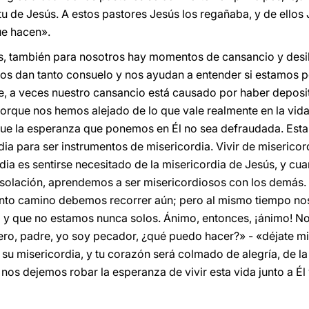
tu de Jesús. A estos pastores Jesús los regañaba, y de ellos
ue hacen».
, también para nosotros hay momentos de cansancio y desi
nos dan tanto consuelo y nos ayudan a entender si estamos p
te, a veces nuestro cansancio está causado por haber depos
porque nos hemos alejado de lo que vale realmente en la vid
 que la esperanza que ponemos en Él no sea defraudada. Est
rdia para ser instrumentos de misericordia. Vivir de miserico
rdia es sentirse necesitado de la misericordia de Jesús, y c
olación, aprendemos a ser misericordiosos con los demás. Te
nto camino debemos recorrer aún; pero al mismo tiempo nos 
y que no estamos nunca solos. Ánimo, entonces, ¡ánimo! No 
ero, padre, yo soy pecador, ¿qué puedo hacer?» - «déjate mir
 su misericordia, y tu corazón será colmado de alegría, de la 
nos dejemos robar la esperanza de vivir esta vida junto a Él