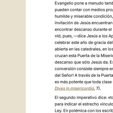
Evangelio pone a menudo tambi
pueden contar con medios prop
humilde y miserable condición,
invitación de Jesús encuentran 
encontrar descanso durante el r
«Id, pues, —dice Jesús a los A
celebrar este año de gracia del
abierta en las catedrales, en lo
cruzan esta Puerta de la Miseri
descanso que sólo Jesús da. Es
conversión consiste siempre en 
del Señor! A través de la Puer
es más potente que toda clase d
Dives in misericordia
, 7).
El segundo imperativo dice: «to
para indicar el estrecho víncul
Ley. En polémica con los escrib