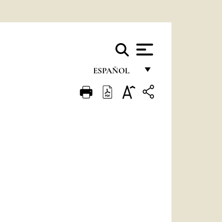
ESPAÑOL
FRANÇAIS
ENGLISH
ITALIANO
PORTUGUÊS
ESPAÑOL
DEUTSCH
POLSKI