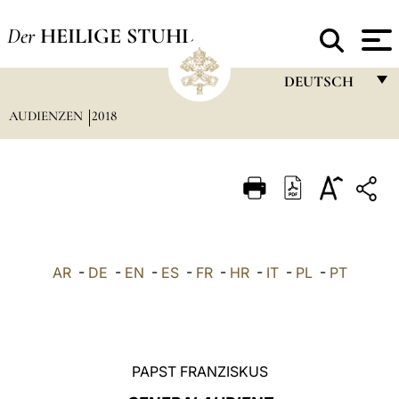
Der
HEILIGE STUHL
DEUTSCH
AUDIENZEN
2018
FRANÇAIS
ENGLISH
ITALIANO
PORTUGUÊS
ESPAÑOL
AR
-
DE
-
EN
-
ES
-
FR
-
HR
-
IT
-
PL
-
PT
DEUTSCH
POLSKI
العربيّة
PAPST FRANZISKUS
中文