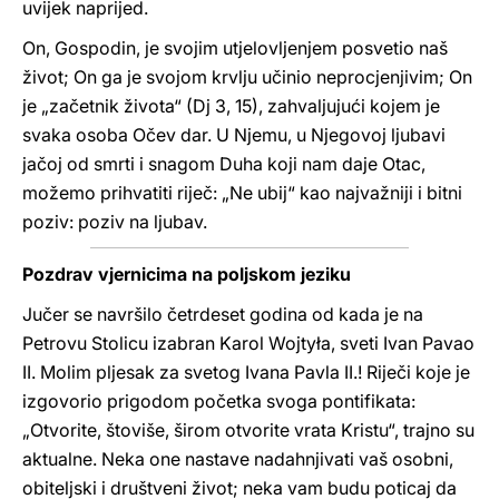
uvijek naprijed.
On, Gospodin, je svojim utjelovljenjem posvetio naš
život; On ga je svojom krvlju učinio neprocjenjivim; On
je „začetnik života“ (Dj 3, 15), zahvaljujući kojem je
svaka osoba Očev dar. U Njemu, u Njegovoj ljubavi
jačoj od smrti i snagom Duha koji nam daje Otac,
možemo prihvatiti riječ: „Ne ubij“ kao najvažniji i bitni
poziv: poziv na ljubav.
Pozdrav vjernicima na poljskom jeziku
Jučer se navršilo četrdeset godina od kada je na
Petrovu Stolicu izabran Karol Wojtyła, sveti Ivan Pavao
II. Molim pljesak za svetog Ivana Pavla II.! Riječi koje je
izgovorio prigodom početka svoga pontifikata:
„Otvorite, štoviše, širom otvorite vrata Kristu“, trajno su
aktualne. Neka one nastave nadahnjivati vaš osobni,
obiteljski i društveni život; neka vam budu poticaj da