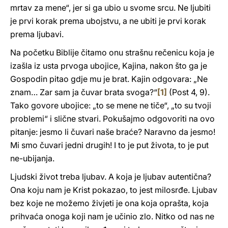
mrtav za mene“, jer si ga ubio u svome srcu. Ne ljubiti
je prvi korak prema ubojstvu, a ne ubiti je prvi korak
prema ljubavi.
Na početku Biblije čitamo onu strašnu rečenicu koja je
izašla iz usta prvoga ubojice, Kajina, nakon što ga je
Gospodin pitao gdje mu je brat. Kajin odgovara: „Ne
znam… Zar sam ja čuvar brata svoga?“
[1]
(Post 4, 9).
Tako govore ubojice: „to se mene ne tiče“, „to su tvoji
problemi“ i slične stvari. Pokušajmo odgovoriti na ovo
pitanje: jesmo li čuvari naše braće? Naravno da jesmo!
Mi smo čuvari jedni drugih! I to je put života, to je put
ne-ubijanja.
Ljudski život treba ljubav. A koja je ljubav autentična?
Ona koju nam je Krist pokazao, to jest milosrđe. Ljubav
bez koje ne možemo živjeti je ona koja oprašta, koja
prihvaća onoga koji nam je učinio zlo. Nitko od nas ne