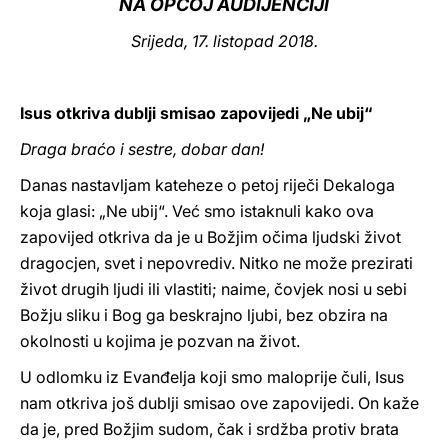
NA OPĆOJ AUDIJENCIJI
LATINE
Srijeda, 17. listopad 2018.
Isus otkriva dublji smisao zapovijedi „Ne ubij“
Draga braćo i sestre, dobar dan!
Danas nastavljam kateheze o petoj riječi Dekaloga
koja glasi: „Ne ubij“. Već smo istaknuli kako ova
zapovijed otkriva da je u Božjim očima ljudski život
dragocjen, svet i nepovrediv. Nitko ne može prezirati
život drugih ljudi ili vlastiti; naime, čovjek nosi u sebi
Božju sliku i Bog ga beskrajno ljubi, bez obzira na
okolnosti u kojima je pozvan na život.
U odlomku iz Evanđelja koji smo maloprije čuli, Isus
nam otkriva još dublji smisao ove zapovijedi. On kaže
da je, pred Božjim sudom, čak i srdžba protiv brata