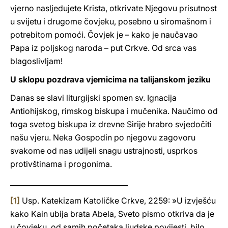
vjerno nasljedujete Krista, otkrivate Njegovu prisutnost
u svijetu i drugome čovjeku, posebno u siromašnom i
potrebitom pomoći. Čovjek je – kako je naučavao
Papa iz poljskog naroda – put Crkve. Od srca vas
blagoslivljam!
U sklopu pozdrava vjernicima na talijanskom jeziku
Danas se slavi liturgijski spomen sv. Ignacija
Antiohijskog, rimskog biskupa i mučenika. Naučimo od
toga svetog biskupa iz drevne Sirije hrabro svjedočiti
našu vjeru. Neka Gospodin po njegovu zagovoru
svakome od nas udijeli snagu ustrajnosti, usprkos
protivštinama i progonima.
_________________________________
[1]
Usp. Katekizam Katoličke Crkve, 2259: »U izvješću
kako Kain ubija brata Abela, Sveto pismo otkriva da je
u čovjeku, od samih početaka ljudske povijesti, bilo