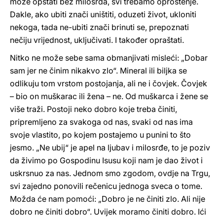
može opstati bez milosrđa, svi trebamo oproštenje.
Dakle, ako ubiti znači uništiti, oduzeti život, ukloniti
nekoga, tada ne-ubiti znači brinuti se, prepoznati
nečiju vrijednost, uključivati. I također opraštati.
Nitko ne može sebe sama obmanjivati misleći: „Dobar
sam jer ne činim nikakvo zlo“. Mineral ili biljka se
odlikuju tom vrstom postojanja, ali ne i čovjek. Čovjek
– bio on muškarac ili žena – ne. Od muškarca i žene se
više traži. Postoji neko dobro koje treba činiti,
pripremljeno za svakoga od nas, svaki od nas ima
svoje vlastito, po kojem postajemo u punini to što
jesmo. „Ne ubij“ je apel na ljubav i milosrđe, to je poziv
da živimo po Gospodinu Isusu koji nam je dao život i
uskrsnuo za nas. Jednom smo zgodom, ovdje na Trgu,
svi zajedno ponovili rečenicu jednoga sveca o tome.
Možda će nam pomoći: „Dobro je ne činiti zlo. Ali nije
dobro ne činiti dobro“. Uvijek moramo činiti dobro. Ići