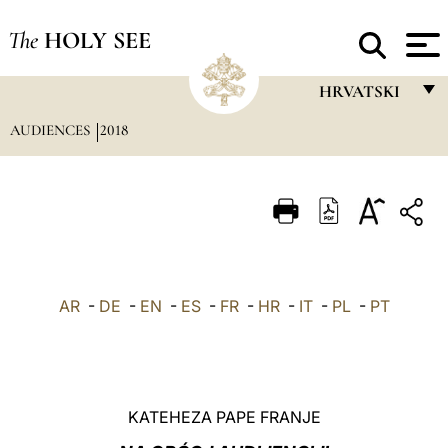
The
HOLY SEE
HRVATSKI
AUDIENCES
2018
FRANÇAIS
ENGLISH
ITALIANO
PORTUGUÊS
ESPAÑOL
AR
-
DE
-
EN
-
ES
-
FR
-
HR
-
IT
-
PL
-
PT
DEUTSCH
POLSKI
العربيّة
KATEHEZA PAPE FRANJE
中文