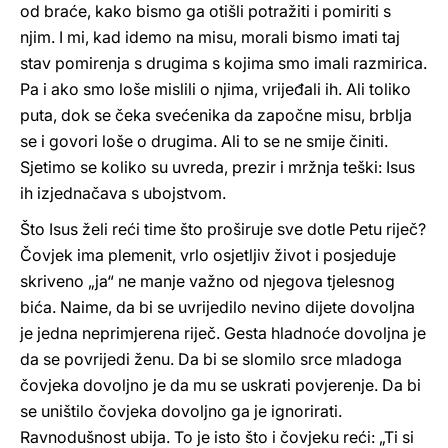
od braće, kako bismo ga otišli potražiti i pomiriti s
njim. I mi, kad idemo na misu, morali bismo imati taj
stav pomirenja s drugima s kojima smo imali razmirica.
Pa i ako smo loše mislili o njima, vrijeđali ih. Ali toliko
puta, dok se čeka svećenika da započne misu, brblja
se i govori loše o drugima. Ali to se ne smije činiti.
Sjetimo se koliko su uvreda, prezir i mržnja teški: Isus
ih izjednačava s ubojstvom.
Što Isus želi reći time što proširuje sve dotle Petu riječ?
Čovjek ima plemenit, vrlo osjetljiv život i posjeduje
skriveno „ja“ ne manje važno od njegova tjelesnog
bića. Naime, da bi se uvrijedilo nevino dijete dovoljna
je jedna neprimjerena riječ. Gesta hladnoće dovoljna je
da se povrijedi ženu. Da bi se slomilo srce mladoga
čovjeka dovoljno je da mu se uskrati povjerenje. Da bi
se uništilo čovjeka dovoljno ga je ignorirati.
Ravnodušnost ubija. To je isto što i čovjeku reći: „Ti si