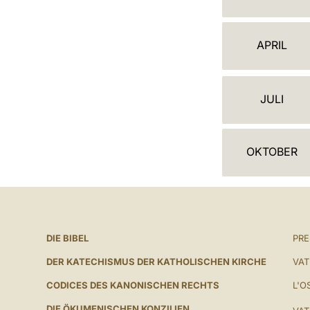
A
L
APRIL
E
N
JULI
D
E
OKTOBER
R
DIE BIBEL
PR
DER KATECHISMUS DER KATHOLISCHEN KIRCHE
VAT
CODICES DES KANONISCHEN RECHTS
L'O
DIE ÖKUMENISCHEN KONZILIEN