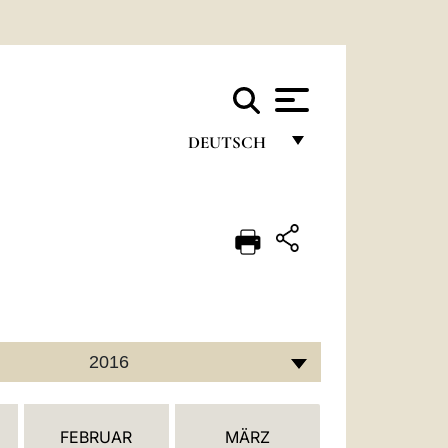
DEUTSCH
FRANÇAIS
ENGLISH
ITALIANO
PORTUGUÊS
ESPAÑOL
2016
DEUTSCH
POLSKI
FEBRUAR
MÄRZ