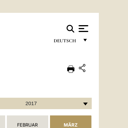
DEUTSCH
FRANÇAIS
ENGLISH
ITALIANO
PORTUGUÊS
ESPAÑOL
2017
DEUTSCH
POLSKI
FEBRUAR
MÄRZ