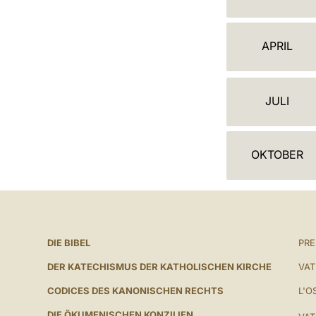
A
L
APRIL
E
N
JULI
D
E
OKTOBER
R
DIE BIBEL
PR
DER KATECHISMUS DER KATHOLISCHEN KIRCHE
VAT
CODICES DES KANONISCHEN RECHTS
L'O
DIE ÖKUMENISCHEN KONZILIEN