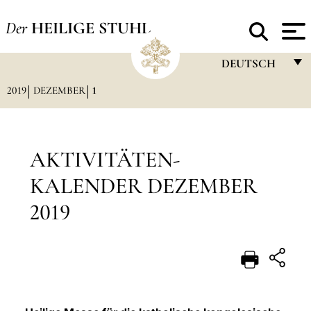
Der
HEILIGE STUHL
DEUTSCH
2019
DEZEMBER
1
FRANÇAIS
ENGLISH
ITALIANO
AKTIVITÄTEN-
PORTUGUÊS
KALENDER DEZEMBER
ESPAÑOL
2019
DEUTSCH
POLSKI
العربيّة
中文