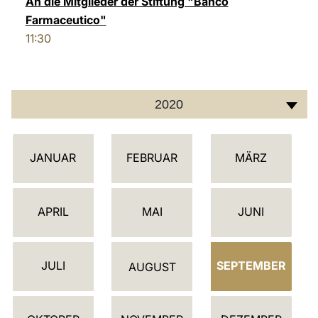
An die Mitglieder der Stiftung "Banco
Farmaceutico"
LATINE
11:30
2020
K
JANUAR
FEBRUAR
MÄRZ
A
L
E
APRIL
MAI
JUNI
N
D
JULI
SEPTEMBER
E
AUGUST
R