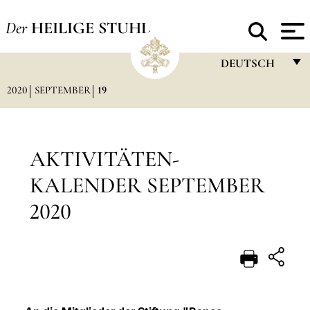
Der
HEILIGE STUHL
DEUTSCH
2020
SEPTEMBER
19
FRANÇAIS
ENGLISH
ITALIANO
AKTIVITÄTEN-
PORTUGUÊS
KALENDER SEPTEMBER
ESPAÑOL
2020
DEUTSCH
POLSKI
العربيّة
中文