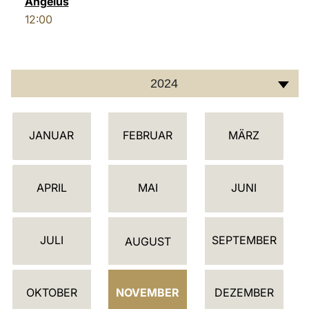
Angelus
12:00
LATINE
2024
K
JANUAR
FEBRUAR
MÄRZ
A
L
E
APRIL
MAI
JUNI
N
D
JULI
SEPTEMBER
E
AUGUST
R
OKTOBER
NOVEMBER
DEZEMBER