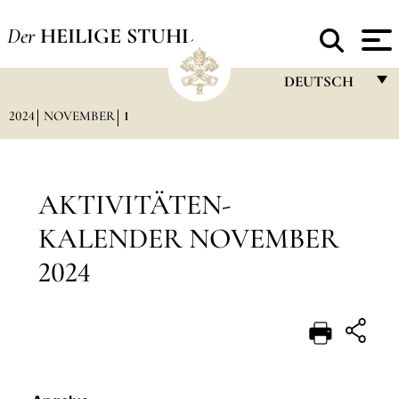
Der
HEILIGE STUHL
DEUTSCH
2024
NOVEMBER
1
FRANÇAIS
ENGLISH
ITALIANO
AKTIVITÄTEN-
PORTUGUÊS
KALENDER NOVEMBER
ESPAÑOL
2024
DEUTSCH
POLSKI
العربيّة
中文