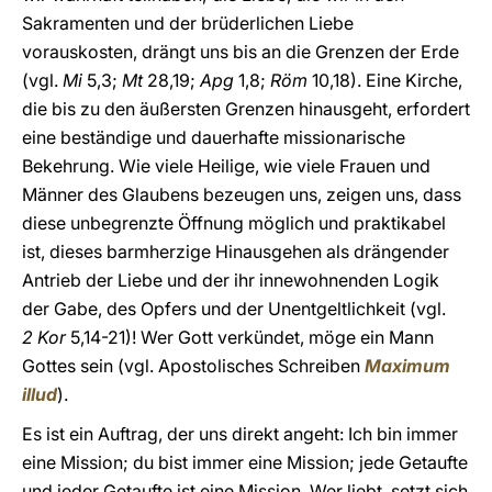
Sakramenten und der brüderlichen Liebe
vorauskosten, drängt uns bis an die Grenzen der Erde
(vgl.
Mi
5,3;
Mt
28,19;
Apg
1,8;
Röm
10,18). Eine Kirche,
die bis zu den äußersten Grenzen hinausgeht, erfordert
eine beständige und dauerhafte missionarische
Bekehrung. Wie viele Heilige, wie viele Frauen und
Männer des Glaubens bezeugen uns, zeigen uns, dass
diese unbegrenzte Öffnung möglich und praktikabel
ist, dieses barmherzige Hinausgehen als drängender
Antrieb der Liebe und der ihr innewohnenden Logik
der Gabe, des Opfers und der Unentgeltlichkeit (vgl.
2 Kor
5,14-21)! Wer Gott verkündet, möge ein Mann
Gottes sein (vgl. Apostolisches Schreiben
Maximum
illud
).
Es ist ein Auftrag, der uns direkt angeht: Ich bin immer
eine Mission; du bist immer eine Mission; jede Getaufte
und jeder Getaufte ist eine Mission. Wer liebt, setzt sich