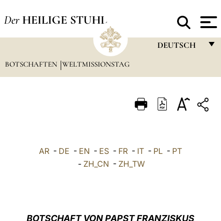
Der
HEILIGE STUHL
DEUTSCH
BOTSCHAFTEN
WELTMISSIONSTAG
FRANÇAIS
ENGLISH
ITALIANO
PORTUGUÊS
ESPAÑOL
AR
-
DE
-
EN
-
ES
-
FR
-
IT
-
PL
-
PT
DEUTSCH
-
ZH_CN
-
ZH_TW
POLSKI
العربيّة
BOTSCHAFT VON PAPST FRANZISKUS
中文