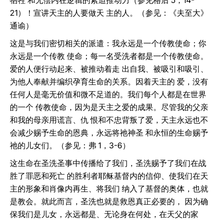
牺牲 和无偿内在逻辑的紧迫推动力（参见格后 5，14-
21）！宣讲天主的人要做天 主的人。（参见：《夫至大》
通谕）
这是与我们密切相关的派遣：我永远是一个传教使命；你
永远是一个传教 使命；每一名受洗者都是一个传教使命。
爱的人便行动起来、被推动着走 出自我、被吸引和吸引、
为他人奉献并编织孕育生命的关系。因着天主的 爱，没有
任何人是毫无价值和微不足道的。我们每个人都是在世界
的一个 传教使命，因为是天主之爱的成果。尽管我的父亲
和我的母亲用谎言、仇 恨和不忠背叛了爱，天主永远也不
会减少赐予生命的恩典，永远将祂神圣 和永恒的生命赐予
祂的儿女们。（参见：弗 1，3-6）
这生命在圣洗圣事中传播给了我们，圣洗赐予了我们在战
胜了罪恶和死亡 的胜利者耶稣基督内的信仰、使我们在天
主的形象和肖像内再生、将我们 纳入了基督的奥体，也就
是教会。就此而言，圣洗也就是救恩真正必要的， 因为确
保我们是儿女，永远都是、无论身在何处，在天父的家