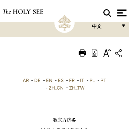
The
HOLY SEE
中文
FRANÇAIS
ENGLISH
ITALIANO
PORTUGUÊS
AR
-
DE
-
EN
-
ES
-
FR
-
IT
-
PL
-
PT
ESPAÑOL
-
ZH_CN
-
ZH_TW
DEUTSCH
POLSKI
العربيّة
教宗方济各
中文