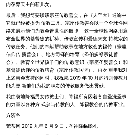
内孕育天主的新儿女。
最后，我想简要谈谈宗座传教善会，在《夫至大》通谕中
它就已经被提为 传教工具。宗座传教善会以一个全球性网
络来展示他们为教会普世性的服 务，这一全球性网络用遍
布全世界的基督徒的祈祷、传教宣传和爱德来支 持教宗的
传教任务。他们的奉献帮助教宗在地方教会的福传（宗座
信仰传 播善会）、地方司铎的培育（圣伯多禄宗徒善
会）、教育全世界孩子们的传 教意识（宗座圣婴善会）和
基督徒信仰的传教培育（宗座传教联盟）。再次 重申我对
上述善会支持的同时，我祝愿 2019 年 10 月的特别传教月
能为更 新他们为我的职责的传教服务做出贡献。
我由衷地降福男女传教士们、降福所有因着各自圣洗圣事
的力量以各种方 式参与传教的人、降福教会的传教事业。
方济各
梵蒂冈 2019 九年 6 月 9 日，圣神降临瞻礼