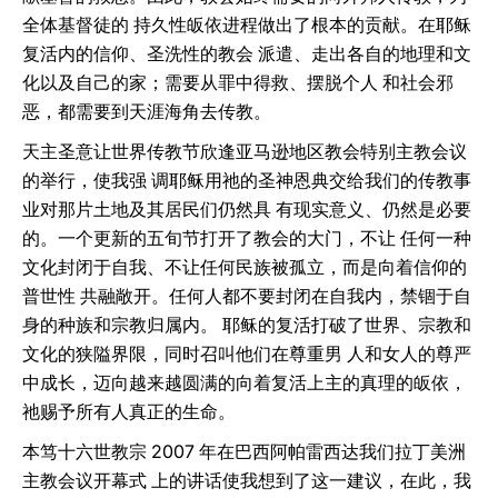
全体基督徒的 持久性皈依进程做出了根本的贡献。在耶稣
复活内的信仰、圣洗性的教会 派遣、走出各自的地理和文
化以及自己的家；需要从罪中得救、摆脱个人 和社会邪
恶，都需要到天涯海角去传教。
天主圣意让世界传教节欣逢亚马逊地区教会特别主教会议
的举行，使我强 调耶稣用祂的圣神恩典交给我们的传教事
业对那片土地及其居民们仍然具 有现实意义、仍然是必要
的。一个更新的五旬节打开了教会的大门，不让 任何一种
文化封闭于自我、不让任何民族被孤立，而是向着信仰的
普世性 共融敞开。任何人都不要封闭在自我内，禁锢于自
身的种族和宗教归属内。 耶稣的复活打破了世界、宗教和
文化的狭隘界限，同时召叫他们在尊重男 人和女人的尊严
中成长，迈向越来越圆满的向着复活上主的真理的皈依，
祂赐予所有人真正的生命。
本笃十六世教宗 2007 年在巴西阿帕雷西达我们拉丁美洲
主教会议开幕式 上的讲话使我想到了这一建议，在此，我