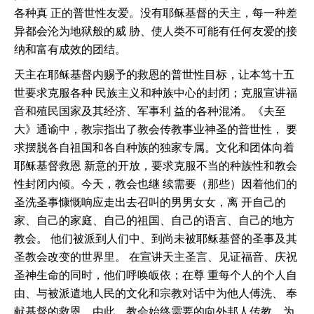
各种真 正的普世性友爱。没有耶稣基督的天主，每一种差
异都会沦为地狱般的威 胁、使人类不可能有任何友爱的接
纳和富有成效的团结。
天主在耶稣基督内赐予的救恩的普世性目标，让本笃十五
世要求克服各种 民族主义和种族中心的封闭；克服宣讲福
音和殖民国家及其经济、军事利 益的各种混淆。《夫至
大》通谕中，教宗指出了教会传教事业神圣的普世性， 要
求摆脱各自祖国和各自种族的独家专属。文化和团体向着
耶稣基督救恩 新意的开放，要求克服不当的种族性和教会
性封闭内倾。今天，教会也继 续需要（那些）因着他们的
圣洗圣事慷慨响应走出去召叫的男男女女，离 开自己的
家、自己的家庭、自己的祖国、自己的语言、自己的地方
教会。 他们被派到人们中、到尚未被耶稣基督的圣事及其
圣教会改变的世界里。 在宣讲天主圣言、见证福音、庆祝
圣神生命的同时，他们呼唤皈依；在尊 重每个人的个人自
由、与被派遣地人民的文化和宗教对话中为他人傅洗、 奉
献基督的救恩。由此，教会始终需要的向外邦人传教，为