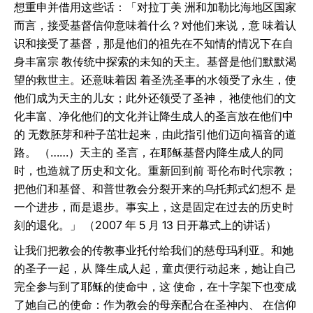
想重申并借用这些话：「对拉丁美 洲和加勒比海地区国家
而言，接受基督信仰意味着什么？对他们来说，意 味着认
识和接受了基督，那是他们的祖先在不知情的情况下在自
身丰富宗 教传统中探索的未知的天主。基督是他们默默渴
望的救世主。还意味着因 着圣洗圣事的水领受了永生，使
他们成为天主的儿女；此外还领受了圣神， 祂使他们的文
化丰富、净化他们的文化并让降生成人的圣言放在他们中
的 无数胚芽和种子茁壮起来，由此指引他们迈向福音的道
路。 （……）天主的 圣言，在耶稣基督内降生成人的同
时，也造就了历史和文化。重新回到前 哥伦布时代宗教；
把他们和基督、和普世教会分裂开来的乌托邦式幻想不 是
一个进步，而是退步。事实上，这是固定在过去的历史时
刻的退化。」 （2007 年 5 月 13 日开幕式上的讲话）
让我们把教会的传教事业托付给我们的慈母玛利亚。和她
的圣子一起，从 降生成人起，童贞便行动起来，她让自己
完全参与到了耶稣的使命中，这 使命，在十字架下也变成
了她自己的使命：作为教会的母亲配合在圣神内、 在信仰