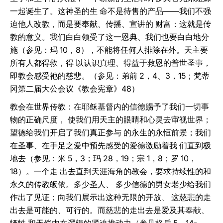
一起诞生了。这神圣的生 命不是待售的产品——我们不强
迫他人改教，而是要奉献、传播、宣讲的 财富：这就是传
教的意义。我们白白领受了这一恩典、我们也要白白地分
施（参见：玛 10，8），不能将任何人排除在外。天主要
所有人都得救，得 以认识真理、得益于救恩的普世圣事，
即教会感受祂的慈悲。（参见：弟前 2，4、3，15；梵蒂
冈第二届大公会议《教会宪章》48）
教会在世界传教：在耶稣基督内的信德赐予了我们一切事
物的正确尺度， 使我们用天主的眼睛和心灵去审视世界；
望德给我们开启了我们真正参与 的永生的永恒前景；我们
在圣事、在手足之爱中预先感受的爱德激励着我 们直到极
地去（参见：米 5，3；玛 28，19；宗 1，8；罗 10，
18）。一个走 出去直到天涯海角的教会，要求持续性的和
永久的传教皈依。多少圣人、 多少信德的男女老少给我们
作出了见证；向我们展示出这种无限的开放、 这慈悲的走
出去是可能的、可行的。而慈悲的走出去是爱及其奉献、