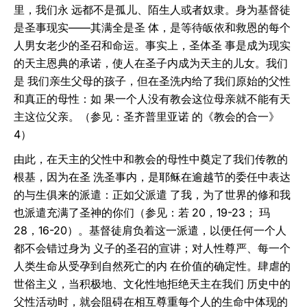
里，我们永 远都不是孤儿、陌生人或者奴隶。身为基督徒
是圣事现实——其满全是圣 体，是等待皈依和救恩的每个
人男女老少的圣召和命运。事实上，圣体圣 事是成为现实
的天主恩典的承诺，使人在圣子内成为天主的儿女。我们
是 我们亲生父母的孩子，但在圣洗内给了我们原始的父性
和真正的母性：如 果一个人没有教会这位母亲就不能有天
主这位父亲。（参见：圣齐普里亚诺 的《教会的合一》
4）
由此，在天主的父性中和教会的母性中奠定了我们传教的
根基，因为在圣 洗圣事内，是耶稣在逾越节的委任中表达
的与生俱来的派遣：正如父派遣 了我，为了世界的修和我
也派遣充满了圣神的你们（参见：若 20，19-23； 玛
28，16-20）。基督徒肩负着这一派遣，以便任何一个人
都不会错过身为 义子的圣召的宣讲；对人性尊严、每一个
人类生命从受孕到自然死亡的内 在价值的确定性。肆虐的
世俗主义，当积极地、文化性地拒绝天主在我们 历史中的
父性活动时，就会阻碍在相互尊重每个人的生命中体现的