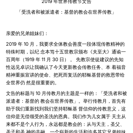
2019 年世界传教节文告
LATINE
「受洗者和被派遣者：基督的教会在世界传教」
亲爱的兄弟姐妹们：
2019 年 10 月，我要求全体教会善度一段体现传教精神的
特殊时期，以纪 念本笃十五世教宗颁布《夫至大》通谕一
百周年（1919 年 11 月 30 日） 。 先教宗使徒建议的先知
性远见卓识让我确认了今天更新教会传教任务、本 着福音
精神重振宣讲的使命、把死而复活的耶稣基督的救恩带给
全世界仍 然是很重要的。
文告的标题与 10 月传教月的主题是一样的：「受洗者和被
派遣者：基督的 教会在世界传教」。举行传教月，首先有
助于我们重新找到我们坚持耶稣基 督信仰的传教意义，这
信仰是无偿领受的圣洗的恩典。我们作为儿女属于 天主从
来都不是个人行为，永远都是教会的：从与天主，圣父、
圣子和圣 神的共融，一个崭新的生活和许多其它兄弟姐妹