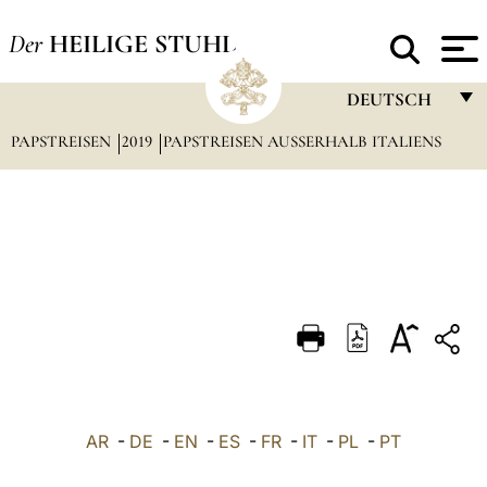
Der
HEILIGE STUHL
DEUTSCH
PAPSTREISEN
2019
PAPSTREISEN AUSSERHALB ITALIENS
FRANÇAIS
ENGLISH
ITALIANO
PORTUGUÊS
ESPAÑOL
DEUTSCH
POLSKI
العربيّة
AR
-
DE
-
EN
-
ES
-
FR
-
IT
-
PL
-
PT
中文