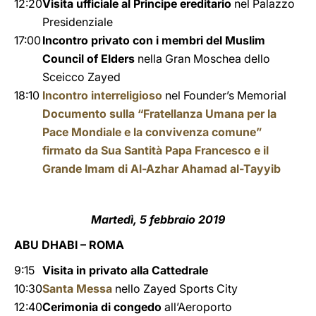
12:20
Visita ufficiale al Principe ereditario
nel Palazzo
Presidenziale
17:00
Incontro privato con i membri del Muslim
Council of Elders
nella Gran Moschea dello
Sceicco Zayed
18:10
Incontro interreligioso
nel Founder’s Memorial
Documento sulla “Fratellanza Umana per la
Pace Mondiale e la convivenza comune”
firmato da Sua Santità Papa Francesco e il
Grande Imam di Al-Azhar Ahamad al-Tayyib
Martedì, 5 febbraio 2019
ABU DHABI – ROMA
9:15
Visita in privato alla Cattedrale
10:30
Santa Messa
nello Zayed Sports City
12:40
Cerimonia di congedo
all’Aeroporto