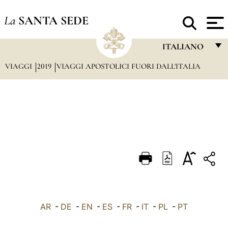
La
SANTA SEDE
ITALIANO
VIAGGI
2019
VIAGGI APOSTOLICI FUORI DALL'ITALIA
FRANÇAIS
ENGLISH
ITALIANO
PORTUGUÊS
ESPAÑOL
DEUTSCH
POLSKI
العربيّة
AR
-
DE
-
EN
-
ES
-
FR
-
IT
-
PL
-
PT
中文